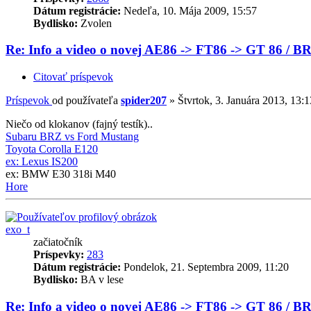
Dátum registrácie:
Nedeľa, 10. Mája 2009, 15:57
Bydlisko:
Zvolen
Re: Info a video o novej AE86 -> FT86 -> GT 86 / B
Citovať príspevok
Príspevok
od používateľa
spider207
»
Štvrtok, 3. Januára 2013, 13:1
Niečo od klokanov (fajný testík)..
Subaru BRZ vs Ford Mustang
Toyota Corolla E120
ex: Lexus IS200
ex: BMW E30 318i M40
Hore
exo_t
začiatočník
Príspevky:
283
Dátum registrácie:
Pondelok, 21. Septembra 2009, 11:20
Bydlisko:
BA v lese
Re: Info a video o novej AE86 -> FT86 -> GT 86 / B