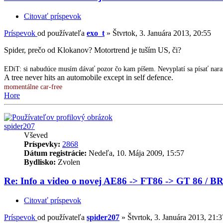
Citovať príspevok
Príspevok
od používateľa
exo_t
»
Štvrtok, 3. Januára 2013, 20:55
Spider, prečo od Klokanov? Motortrend je tuším US, či?
EDiT: si nabudúce musím dávať pozor čo kam píšem. Nevyplatí sa písať nara
A tree never hits an automobile except in self defence.
momentálne car-free
Hore
spider207
Vševed
Príspevky:
2868
Dátum registrácie:
Nedeľa, 10. Mája 2009, 15:57
Bydlisko:
Zvolen
Re: Info a video o novej AE86 -> FT86 -> GT 86 / B
Citovať príspevok
Príspevok
od používateľa
spider207
»
Štvrtok, 3. Januára 2013, 21:3