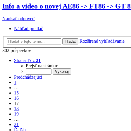
Info a video o novej AE86 -> FT86 -> GT 
Napísať odpoveď
Náhľad pre tlač
Rozšírené vyhľadávanie
Hľadať
302 príspevkov
Strana
17
z
21
Prejsť na stránku:
Predchádzajúci
1
…
15
16
17
18
19
…
21
Ďalšia