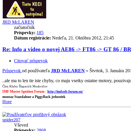
JRD McLAREN
začiatočník
Príspevky:
185
Dátum registrácie:
Nedeľa, 21. Októbra 2012, 21:45
Re: Info a video o novej AE86 -> FT86 -> GT 86 / B
Citovať príspevok
Príspevok
od používateľa
JRD McLAREN
»
Štvrtok, 3. Januára 20
..ale ma to len tie iste chyby, co maju vsetky ostatne motory, pouziv
Člen Klubu Šlapacích Moskvičov
IMF Master Ignition Forum -
http://imfsoft-forum.eu/
montaz Standalone a PiggyBack jednotiek
Hore
spider207
Vševed
Príspevky:
2868