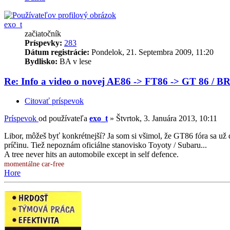
exo_t
začiatočník
Príspevky:
283
Dátum registrácie:
Pondelok, 21. Septembra 2009, 11:20
Bydlisko:
BA v lese
Re: Info a video o novej AE86 -> FT86 -> GT 86 / B
Citovať príspevok
Príspevok
od používateľa
exo_t
»
Štvrtok, 3. Januára 2013, 10:11
Libor, môžeš byť konkrétnejší? Ja som si všimol, že GT86 fóra sa 
príčinu. Tiež nepoznám oficiálne stanovisko Toyoty / Subaru...
A tree never hits an automobile except in self defence.
momentálne car-free
Hore