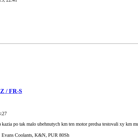
RZ / FR-S
3:27
 kazia po tak malo ubehnutych km ten motor predsa testovali xy km mus
 Evans Coolants, K&N, PUR 80Sh