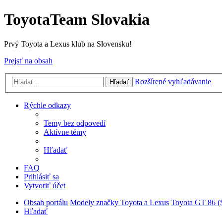
ToyotaTeam Slovakia
Prvý Toyota a Lexus klub na Slovensku!
Prejsť na obsah
Rozšírené vyhľadávanie
Hľadať
Rýchle odkazy
Temy bez odpovedí
Aktívne témy
Hľadať
FAQ
Prihlásiť sa
Vytvoriť účet
Obsah portálu
Modely značky Toyota a Lexus
Toyota GT 86 
Hľadať