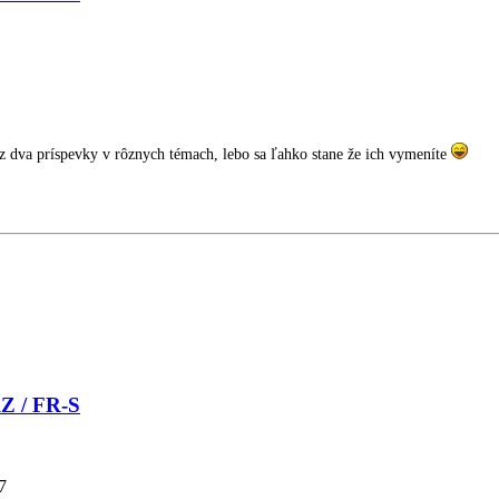
z dva príspevky v rôznych témach, lebo sa ľahko stane že ich vymeníte
RZ / FR-S
7