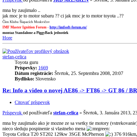
mna by zaujimalo ..
jak moc je to motor subaru ?? ci jak moc je to motor toyota ..??
Člen Klubu Šlapacích Moskvičov
IMF Master Ignition Forum -
http://imfsoft-forum.eu/
montaz Standalone a PiggyBack jednotiek
Hore
stefan-celica
Toyota guru
Príspevky:
1669
Dátum registrácie:
Štvrtok, 25. Septembra 2008, 20:07
Bydlisko:
Slovensko
Re: Info a video o novej AE86 -> FT86 -> GT 86 / B
Citovať príspevok
Príspevok
od používateľa
stefan-celica
»
Štvrtok, 3. Januára 2013, 2
mna by zaujimalo ako je mozne ze sa vsetky tie motory (vstrekovanie)
nieco sleduju pospinenie si vlastneho mena
Toyota Celica T20 ST202 129kw 3SGE McPherson
376 916km,