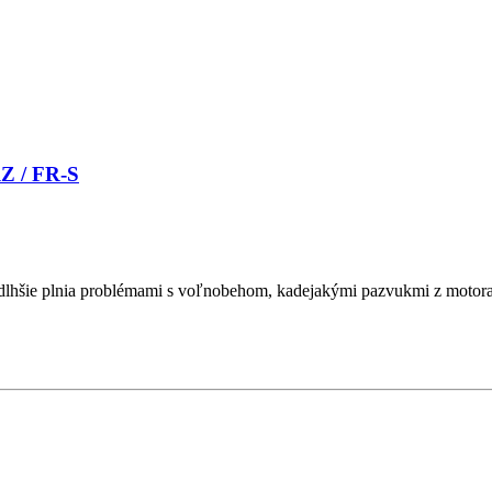
RZ / FR-S
už dlhšie plnia problémami s voľnobehom, kadejakými pazvukmi z moto