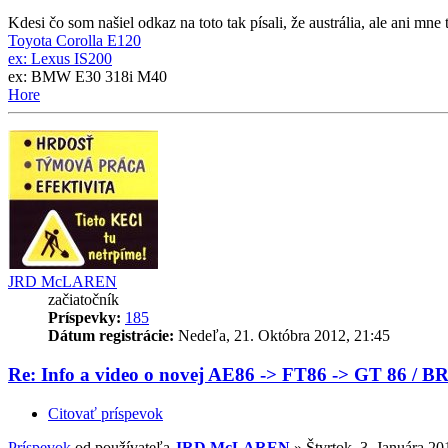
Kdesi čo som našiel odkaz na toto tak písali, že austrália, ale ani mn
Toyota Corolla E120
ex: Lexus IS200
ex: BMW E30 318i M40
Hore
JRD McLAREN
začiatočník
Príspevky:
185
Dátum registrácie:
Nedeľa, 21. Októbra 2012, 21:45
Re: Info a video o novej AE86 -> FT86 -> GT 86 / B
Citovať príspevok
Príspevok
od používateľa
JRD McLAREN
»
Štvrtok, 3. Januára 20