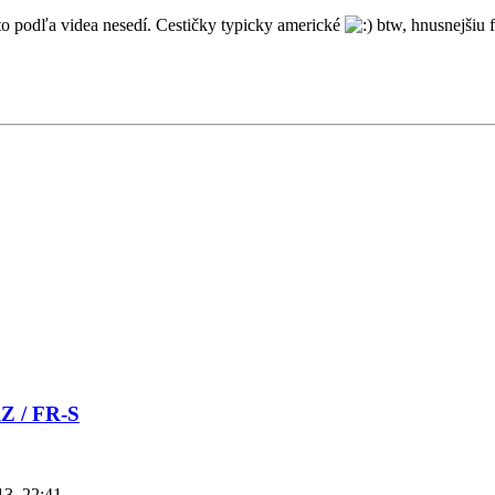
e to podľa videa nesedí. Cestičky typicky americké
btw, hnusnejšiu 
RZ / FR-S
13, 22:41