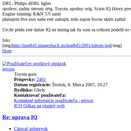
DRL: Philips 4DRL lights
spoilers: zadny stresny orig. Toyota, spodny orig. Scion IQ (ktory pr
Engine tunning: K&N 57i sanie
planujem five axis sadu este zakupit, teda aspon bocne skirts zaitial
Urcite pridu este dalsie IQ na tuning tak by som sa celkom podelil so
foto:
[img]
http://img845.imageshack.us/img845/2001/iqhoto.jpg
[/img]
Hore
grexos
Toyota guru
Príspevky:
2461
Dátum registrácie:
Štvrtok, 8. Marca 2007, 10:27
Bydlisko:
Gbely
Kontaktovať používateľa:
Kontaktné informácie používateľa - grexos
ICQ
Odkaz na vlastný web
Re: uprava IQ
Citovať príspevok