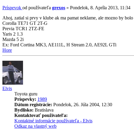
Príspevok
od používateľa
grexos
»
Pondelok, 8. Apríla 2013, 11:34
Ahoj, zatial si prvy v klube ak ma pamat neklame, ale mozno by bolo 
Corolla TE71 GT 2T-G
Previa TCR1 2TZ-FE
Yaris 2 1.3
Mazda 5 2i
Ex: Ford Cortina MK3, AE111L, H Stream 2.0, AE92L GTi
Hore
Elvis
Toyota guru
Príspevky:
1989
Dátum registrácie:
Pondelok, 26. Júla 2004, 12:30
Bydlisko:
Bratislava
Kontaktovať používateľa:
Kontaktné informácie používateľa - Elvis
Odkaz na vlastný web