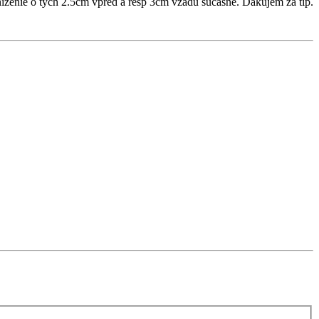
nizenie o tych 2.5cm vpred a resp 3cm vzadu sucasne. Dakujem za tip.