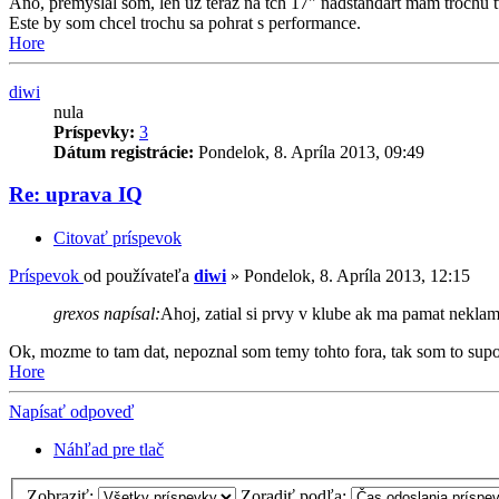
Ano, premyslal som, len uz teraz na tch 17" nadstandart mam trochu 
Este by som chcel trochu sa pohrat s performance.
Hore
diwi
nula
Príspevky:
3
Dátum registrácie:
Pondelok, 8. Apríla 2013, 09:49
Re: uprava IQ
Citovať príspevok
Príspevok
od používateľa
diwi
»
Pondelok, 8. Apríla 2013, 12:15
grexos napísal:
Ahoj, zatial si prvy v klube ak ma pamat neklam
Ok, mozme to tam dat, nepoznal som temy tohto fora, tak som to sup
Hore
Napísať odpoveď
Náhľad pre tlač
Zobraziť:
Zoradiť podľa: