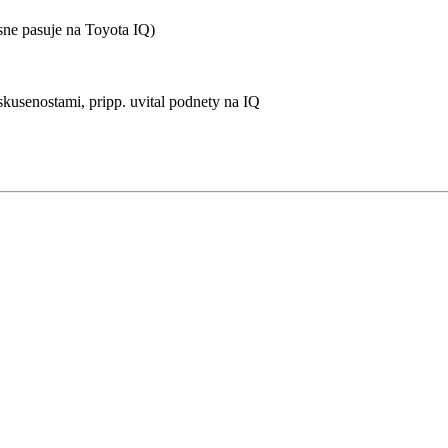
esne pasuje na Toyota IQ)
 skusenostami, pripp. uvital podnety na IQ