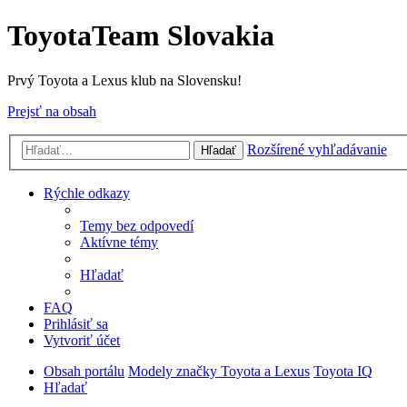
ToyotaTeam Slovakia
Prvý Toyota a Lexus klub na Slovensku!
Prejsť na obsah
Rozšírené vyhľadávanie
Hľadať
Rýchle odkazy
Temy bez odpovedí
Aktívne témy
Hľadať
FAQ
Prihlásiť sa
Vytvoriť účet
Obsah portálu
Modely značky Toyota a Lexus
Toyota IQ
Hľadať