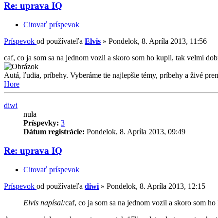
Re: uprava IQ
Citovať príspevok
Príspevok
od používateľa
Elvis
»
Pondelok, 8. Apríla 2013, 11:56
caf, co ja som sa na jednom vozil a skoro som ho kupil, tak velmi dob
Autá, ľudia, príbehy. Vyberáme tie najlepšie témy, príbehy a živé pr
Hore
diwi
nula
Príspevky:
3
Dátum registrácie:
Pondelok, 8. Apríla 2013, 09:49
Re: uprava IQ
Citovať príspevok
Príspevok
od používateľa
diwi
»
Pondelok, 8. Apríla 2013, 12:15
Elvis napísal:
caf, co ja som sa na jednom vozil a skoro som ho 