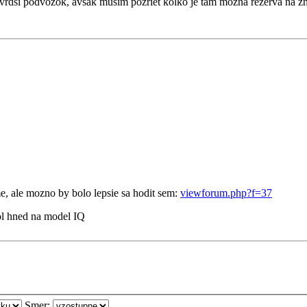
tvrdsi podvozok, avsak musim pozriet kolko je tam mozna rezerva na z
e, ale mozno by bolo lepsie sa hodit sem:
viewforum.php?f=37
ol hned na model IQ
Smer: