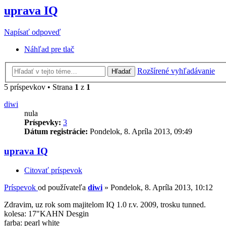
uprava IQ
Napísať odpoveď
Náhľad pre tlač
Rozšírené vyhľadávanie
Hľadať
5 príspevkov • Strana
1
z
1
diwi
nula
Príspevky:
3
Dátum registrácie:
Pondelok, 8. Apríla 2013, 09:49
uprava IQ
Citovať príspevok
Príspevok
od používateľa
diwi
»
Pondelok, 8. Apríla 2013, 10:12
Zdravim, uz rok som majitelom IQ 1.0 r.v. 2009, trosku tunned.
kolesa: 17"KAHN Desgin
farba: pearl white