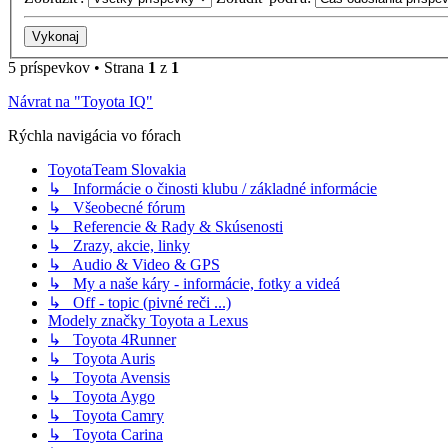
5 príspevkov • Strana
1
z
1
Návrat na "Toyota IQ"
Rýchla navigácia vo fórach
ToyotaTeam Slovakia
↳ Informácie o činosti klubu / základné informácie
↳ Všeobecné fórum
↳ Referencie & Rady & Skúsenosti
↳ Zrazy, akcie, linky
↳ Audio & Video & GPS
↳ My a naše káry - informácie, fotky a videá
↳ Off - topic (pivné reči ...)
Modely značky Toyota a Lexus
↳ Toyota 4Runner
↳ Toyota Auris
↳ Toyota Avensis
↳ Toyota Aygo
↳ Toyota Camry
↳ Toyota Carina