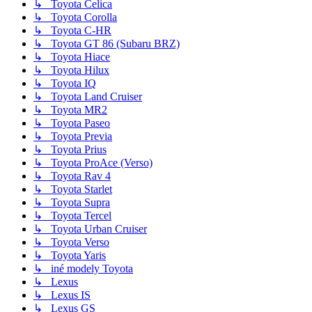
↳ Toyota Celica
↳ Toyota Corolla
↳ Toyota C-HR
↳ Toyota GT 86 (Subaru BRZ)
↳ Toyota Hiace
↳ Toyota Hilux
↳ Toyota IQ
↳ Toyota Land Cruiser
↳ Toyota MR2
↳ Toyota Paseo
↳ Toyota Previa
↳ Toyota Prius
↳ Toyota ProAce (Verso)
↳ Toyota Rav 4
↳ Toyota Starlet
↳ Toyota Supra
↳ Toyota Tercel
↳ Toyota Urban Cruiser
↳ Toyota Verso
↳ Toyota Yaris
↳ iné modely Toyota
↳ Lexus
↳ Lexus IS
↳ Lexus GS