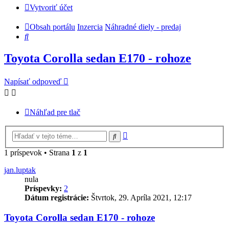
Vytvoriť účet
Obsah portálu
Inzercia
Náhradné diely - predaj
Hľadať
Toyota Corolla sedan E170 - rohoze
Napísať odpoveď
Náhľad pre tlač
Rozšírené
Hľadať
vyhľadávanie
1 príspevok • Strana
1
z
1
jan.luptak
nula
Príspevky:
2
Dátum registrácie:
Štvrtok, 29. Apríla 2021, 12:17
Toyota Corolla sedan E170 - rohoze