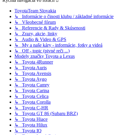
Rýchla navigácia vo fórach
ToyotaTeam Slovakia
↳ Informácie o činosti klubu / základné informácie
↳ Všeobecné fórum
↳ Referencie & Rady & Skúsenosti
↳ Zrazy, akcie, linky
↳ Audio & Video & GPS
↳ My a naše káry - informácie, fotky a videá
↳ Off - topic (pivné reči ...)
Modely značky Toyota a Lexus
↳ Toyota 4Runner
↳ Toyota Auris
↳ Toyota Avensis
↳ Toyota Aygo
↳ Toyota Camry
↳ Toyota Carina
↳ Toyota Celica
↳ Toyota Corolla
↳ Toyota C-HR
↳ Toyota GT 86 (Subaru BRZ)
↳ Toyota Hiace
↳ Toyota Hilux
↳ Toyota IQ