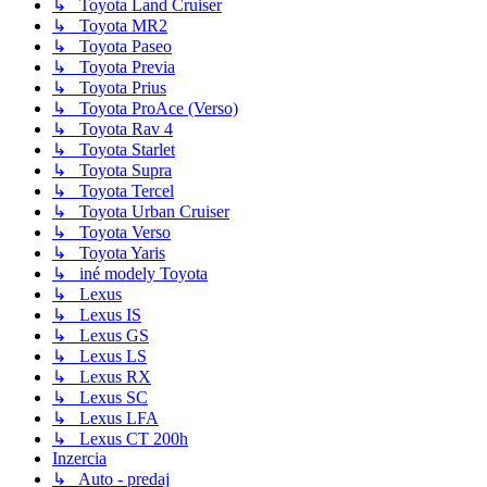
↳ Toyota Land Cruiser
↳ Toyota MR2
↳ Toyota Paseo
↳ Toyota Previa
↳ Toyota Prius
↳ Toyota ProAce (Verso)
↳ Toyota Rav 4
↳ Toyota Starlet
↳ Toyota Supra
↳ Toyota Tercel
↳ Toyota Urban Cruiser
↳ Toyota Verso
↳ Toyota Yaris
↳ iné modely Toyota
↳ Lexus
↳ Lexus IS
↳ Lexus GS
↳ Lexus LS
↳ Lexus RX
↳ Lexus SC
↳ Lexus LFA
↳ Lexus CT 200h
Inzercia
↳ Auto - predaj