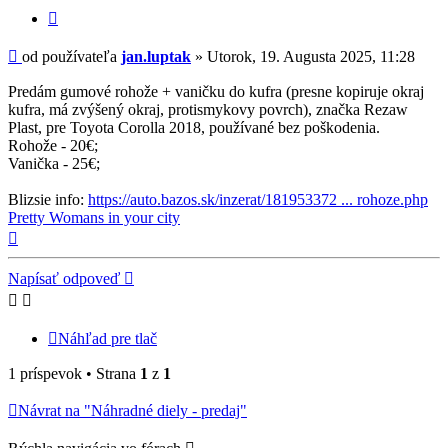
Citovať
príspevok
Príspevok
od používateľa
jan.luptak
»
Utorok, 19. Augusta 2025, 11:28
Predám gumové rohože + vaničku do kufra (presne kopiruje okraj
kufra, má zvýšený okraj, protismykovy povrch), značka Rezaw
Plast, pre Toyota Corolla 2018, používané bez poškodenia.
Rohože - 20€;
Vanička - 25€;
Blizsie info:
https://auto.bazos.sk/inzerat/181953372 ... rohoze.php
Pretty Womans in your city
Hore
Napísať odpoveď
Náhľad pre tlač
1 príspevok • Strana
1
z
1
Návrat na "Náhradné diely - predaj"