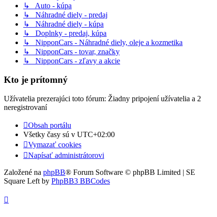
↳ Auto - kúpa
↳ Náhradné diely - predaj
↳ Náhradné diely - kúpa
↳ Doplnky - predaj, kúpa
↳ NipponCars - Náhradné diely, oleje a kozmetika
↳ NipponCars - tovar, značky
↳ NipponCars - zľavy a akcie
Kto je prítomný
Užívatelia prezerajúci toto fórum: Žiadny pripojení užívatelia a 2
neregistrovaní
Obsah portálu
Všetky časy sú v
UTC+02:00
Vymazať cookies
Napísať administrátorovi
Založené na
phpBB
® Forum Software © phpBB Limited | SE
Square Left by
PhpBB3 BBCodes