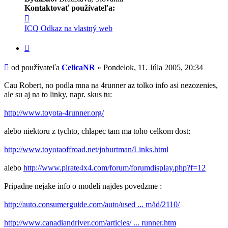
Kontaktovať používateľa:
Kontaktné
informácie
ICQ
Odkaz na vlastný web
používateľa
-
Citovať
CelicaNR
príspevok
Príspevok
od používateľa
CelicaNR
»
Pondelok, 11. Júla 2005, 20:34
Cau Robert, no podla mna na 4runner az tolko info asi nezozenies,
ale su aj na to linky, napr. skus tu:
http://www.toyota-4runner.org/
alebo niektoru z tychto, chlapec tam ma toho celkom dost:
http://www.toyotaoffroad.net/jnburtman/Links.html
alebo
http://www.pirate4x4.com/forum/forumdisplay.php?f=12
Pripadne nejake info o modeli najdes povedzme :
http://auto.consumerguide.com/auto/used ... m/id/2110/
http://www.canadiandriver.com/articles/ ... runner.htm