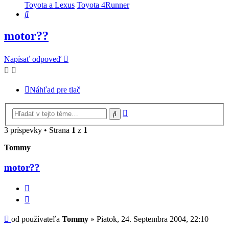
Toyota a Lexus
Toyota 4Runner
Hľadať
motor??
Napísať odpoveď
Náhľad pre tlač
Rozšírené
Hľadať
vyhľadávanie
3 príspevky • Strana
1
z
1
Tommy
motor??
Citovať
príspevok
Príspevok
od používateľa
Tommy
»
Piatok, 24. Septembra 2004, 22:10