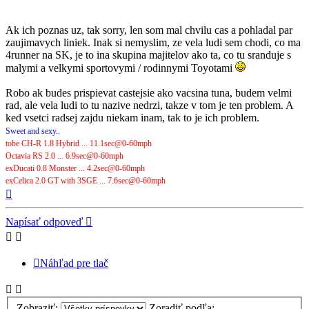
Ak ich poznas uz, tak sorry, len som mal chvilu cas a pohladal par
zaujimavych liniek. Inak si nemyslim, ze vela ludi sem chodi, co ma
4runner na SK, je to ina skupina majitelov ako ta, co tu sranduje s
malymi a velkymi sportovymi / rodinnymi Toyotami
Robo ak budes prispievat castejsie ako vacsina tuna, budem velmi
rad, ale vela ludi to tu nazive nedrzi, takze v tom je ten problem. A
ked vsetci radsej zajdu niekam inam, tak to je ich problem.
Sweet and sexy..
tobe CH-R 1.8 Hybrid ... 11.1sec@0-60mph
Octavia RS 2.0 ... 6.9sec@0-60mph
exDucati 0.8 Monster ... 4.2sec@0-60mph
exCelica 2.0 GT with 3SGE ... 7.6sec@0-60mph
Hore
Napísať odpoveď
Náhľad pre tlač
Zobraziť:
Zoradiť podľa: