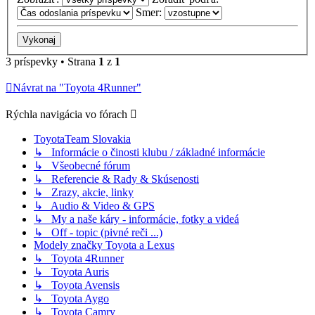
Smer:
3 príspevky • Strana
1
z
1
Návrat na "Toyota 4Runner"
Rýchla navigácia vo fórach
ToyotaTeam Slovakia
↳ Informácie o činosti klubu / základné informácie
↳ Všeobecné fórum
↳ Referencie & Rady & Skúsenosti
↳ Zrazy, akcie, linky
↳ Audio & Video & GPS
↳ My a naše káry - informácie, fotky a videá
↳ Off - topic (pivné reči ...)
Modely značky Toyota a Lexus
↳ Toyota 4Runner
↳ Toyota Auris
↳ Toyota Avensis
↳ Toyota Aygo
↳ Toyota Camry