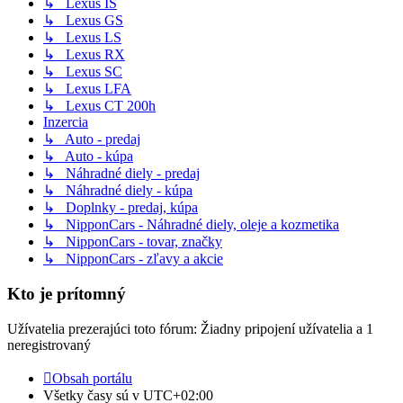
↳ Lexus IS
↳ Lexus GS
↳ Lexus LS
↳ Lexus RX
↳ Lexus SC
↳ Lexus LFA
↳ Lexus CT 200h
Inzercia
↳ Auto - predaj
↳ Auto - kúpa
↳ Náhradné diely - predaj
↳ Náhradné diely - kúpa
↳ Doplnky - predaj, kúpa
↳ NipponCars - Náhradné diely, oleje a kozmetika
↳ NipponCars - tovar, značky
↳ NipponCars - zľavy a akcie
Kto je prítomný
Užívatelia prezerajúci toto fórum: Žiadny pripojení užívatelia a 1
neregistrovaný
Obsah portálu
Všetky časy sú v
UTC+02:00