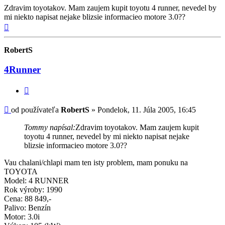
Zdravim toyotakov. Mam zaujem kupit toyotu 4 runner, nevedel by
mi niekto napisat nejake blizsie informacieo motore 3.0??
Hore
RobertS
4Runner
Citovať
príspevok
Príspevok
od používateľa
RobertS
»
Pondelok, 11. Júla 2005, 16:45
Tommy napísal:
Zdravim toyotakov. Mam zaujem kupit
toyotu 4 runner, nevedel by mi niekto napisat nejake
blizsie informacieo motore 3.0??
Vau chalani/chlapi mam ten isty problem, mam ponuku na
TOYOTA
Model: 4 RUNNER
Rok výroby: 1990
Cena: 88 849,-
Palivo: Benzín
Motor: 3.0i