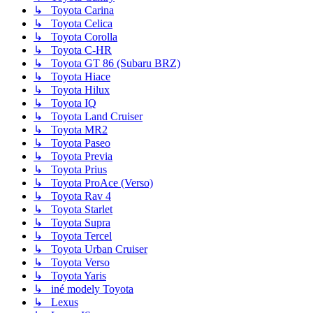
↳ Toyota Carina
↳ Toyota Celica
↳ Toyota Corolla
↳ Toyota C-HR
↳ Toyota GT 86 (Subaru BRZ)
↳ Toyota Hiace
↳ Toyota Hilux
↳ Toyota IQ
↳ Toyota Land Cruiser
↳ Toyota MR2
↳ Toyota Paseo
↳ Toyota Previa
↳ Toyota Prius
↳ Toyota ProAce (Verso)
↳ Toyota Rav 4
↳ Toyota Starlet
↳ Toyota Supra
↳ Toyota Tercel
↳ Toyota Urban Cruiser
↳ Toyota Verso
↳ Toyota Yaris
↳ iné modely Toyota
↳ Lexus