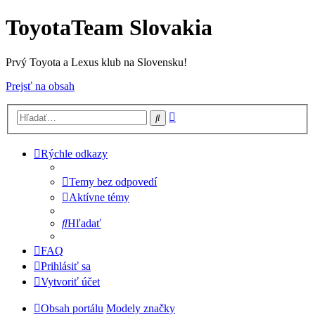
ToyotaTeam Slovakia
Prvý Toyota a Lexus klub na Slovensku!
Prejsť na obsah
Rozšírené
Hľadať
vyhľadávanie
Rýchle odkazy
Temy bez odpovedí
Aktívne témy
Hľadať
FAQ
Prihlásiť sa
Vytvoriť účet
Obsah portálu
Modely značky