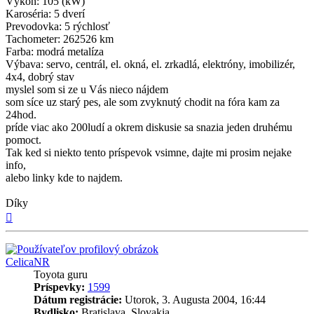
Výkon: 105 (kW)
Karoséria: 5 dverí
Prevodovka: 5 rýchlosť
Tachometer: 262526 km
Farba: modrá metalíza
Výbava: servo, centrál, el. okná, el. zrkadlá, elektróny, imobilizér,
4x4, dobrý stav
myslel som si ze u Vás nieco nájdem
som síce uz starý pes, ale som zvyknutý chodit na fóra kam za
24hod.
príde viac ako 200ludí a okrem diskusie sa snazia jeden druhému
pomoct.
Tak ked si niekto tento príspevok vsimne, dajte mi prosim nejake
info,
alebo linky kde to najdem.
Díky
Hore
CelicaNR
Toyota guru
Príspevky:
1599
Dátum registrácie:
Utorok, 3. Augusta 2004, 16:44
Bydlisko:
Bratislava, Slovakia