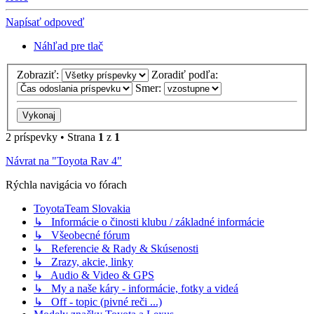
Napísať odpoveď
Náhľad pre tlač
Zobraziť:
Zoradiť podľa:
Smer:
2 príspevky • Strana
1
z
1
Návrat na "Toyota Rav 4"
Rýchla navigácia vo fórach
ToyotaTeam Slovakia
↳ Informácie o činosti klubu / základné informácie
↳ Všeobecné fórum
↳ Referencie & Rady & Skúsenosti
↳ Zrazy, akcie, linky
↳ Audio & Video & GPS
↳ My a naše káry - informácie, fotky a videá
↳ Off - topic (pivné reči ...)