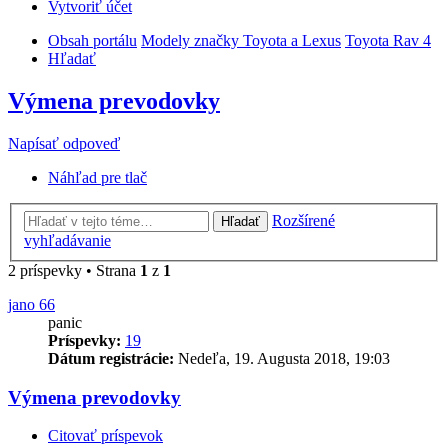
Vytvoriť účet
Obsah portálu
Modely značky Toyota a Lexus
Toyota Rav 4
Hľadať
Výmena prevodovky
Napísať odpoveď
Náhľad pre tlač
Rozšírené
Hľadať
vyhľadávanie
2 príspevky • Strana
1
z
1
jano 66
panic
Príspevky:
19
Dátum registrácie:
Nedeľa, 19. Augusta 2018, 19:03
Výmena prevodovky
Citovať príspevok