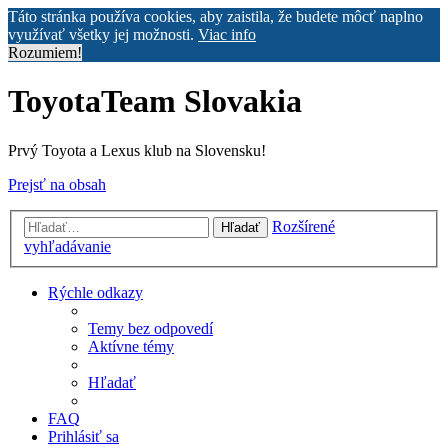
Táto stránka používa cookies, aby zaistila, že budete môcť naplno
využívať všetky jej možnosti.
Viac info
Rozumiem!
ToyotaTeam Slovakia
Prvý Toyota a Lexus klub na Slovensku!
Prejsť na obsah
Rozšírené
Hľadať
vyhľadávanie
Rýchle odkazy
Temy bez odpovedí
Aktívne témy
Hľadať
FAQ
Prihlásiť sa