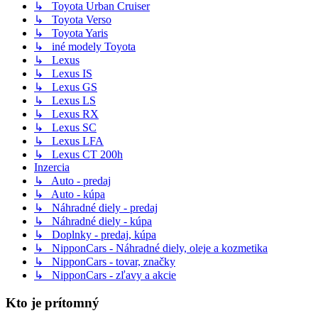
↳ Toyota Urban Cruiser
↳ Toyota Verso
↳ Toyota Yaris
↳ iné modely Toyota
↳ Lexus
↳ Lexus IS
↳ Lexus GS
↳ Lexus LS
↳ Lexus RX
↳ Lexus SC
↳ Lexus LFA
↳ Lexus CT 200h
Inzercia
↳ Auto - predaj
↳ Auto - kúpa
↳ Náhradné diely - predaj
↳ Náhradné diely - kúpa
↳ Doplnky - predaj, kúpa
↳ NipponCars - Náhradné diely, oleje a kozmetika
↳ NipponCars - tovar, značky
↳ NipponCars - zľavy a akcie
Kto je prítomný