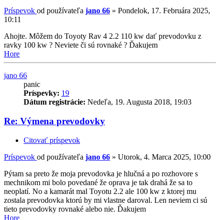
Príspevok
od používateľa
jano 66
»
Pondelok, 17. Februára 2025,
10:11
Ahojte. Môžem do Toyoty Rav 4 2.2 110 kw dať prevodovku z
ravky 100 kw ? Neviete či sú rovnaké ? Ďakujem
Hore
jano 66
panic
Príspevky:
19
Dátum registrácie:
Nedeľa, 19. Augusta 2018, 19:03
Re: Výmena prevodovky
Citovať príspevok
Príspevok
od používateľa
jano 66
»
Utorok, 4. Marca 2025, 10:00
Pýtam sa preto že moja prevodovka je hlučná a po rozhovore s
mechnikom mi bolo povedané že oprava je tak drahá že sa to
neoplatí. No a kamarát mal Toyotu 2.2 ale 100 kw z ktorej mu
zostala prevodovka ktorú by mi vlastne daroval. Len neviem ci sú
tieto prevodovky rovnaké alebo nie. Ďakujem
Hore