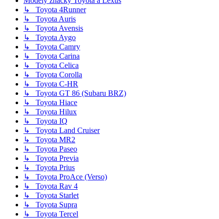
Modely značky Toyota a Lexus
↳ Toyota 4Runner
↳ Toyota Auris
↳ Toyota Avensis
↳ Toyota Aygo
↳ Toyota Camry
↳ Toyota Carina
↳ Toyota Celica
↳ Toyota Corolla
↳ Toyota C-HR
↳ Toyota GT 86 (Subaru BRZ)
↳ Toyota Hiace
↳ Toyota Hilux
↳ Toyota IQ
↳ Toyota Land Cruiser
↳ Toyota MR2
↳ Toyota Paseo
↳ Toyota Previa
↳ Toyota Prius
↳ Toyota ProAce (Verso)
↳ Toyota Rav 4
↳ Toyota Starlet
↳ Toyota Supra
↳ Toyota Tercel