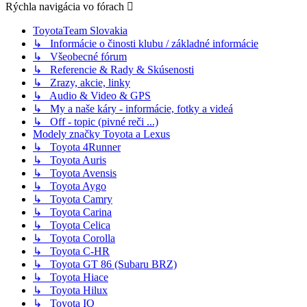
Rýchla navigácia vo fórach
ToyotaTeam Slovakia
↳ Informácie o činosti klubu / základné informácie
↳ Všeobecné fórum
↳ Referencie & Rady & Skúsenosti
↳ Zrazy, akcie, linky
↳ Audio & Video & GPS
↳ My a naše káry - informácie, fotky a videá
↳ Off - topic (pivné reči ...)
Modely značky Toyota a Lexus
↳ Toyota 4Runner
↳ Toyota Auris
↳ Toyota Avensis
↳ Toyota Aygo
↳ Toyota Camry
↳ Toyota Carina
↳ Toyota Celica
↳ Toyota Corolla
↳ Toyota C-HR
↳ Toyota GT 86 (Subaru BRZ)
↳ Toyota Hiace
↳ Toyota Hilux
↳ Toyota IQ