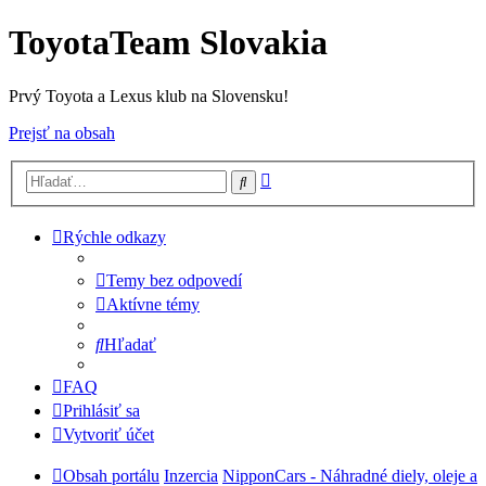
ToyotaTeam Slovakia
Prvý Toyota a Lexus klub na Slovensku!
Prejsť na obsah
Rozšírené
Hľadať
vyhľadávanie
Rýchle odkazy
Temy bez odpovedí
Aktívne témy
Hľadať
FAQ
Prihlásiť sa
Vytvoriť účet
Obsah portálu
Inzercia
NipponCars - Náhradné diely, oleje a