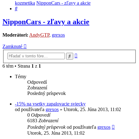
kozmetika
NipponCars - zľavy a akcie
Hľadať
NipponCars - zľavy a akcie
Moderátori:
AndyGTP
,
grexos
Zamknuté
Rozšírené
Hľadať
vyhľadávanie
6 tém • Strana
1
z
1
Témy
Odpovedí
Zobrazení
Posledný príspevok
-15% na vsetky zapalovacie sviecky
od používateľa
grexos
»
Utorok, 25. Júna 2013, 11:02
0
Odpovedí
6183
Zobrazení
Posledný príspevok
od používateľa
grexos
Utorok, 25. Júna 2013, 11:02