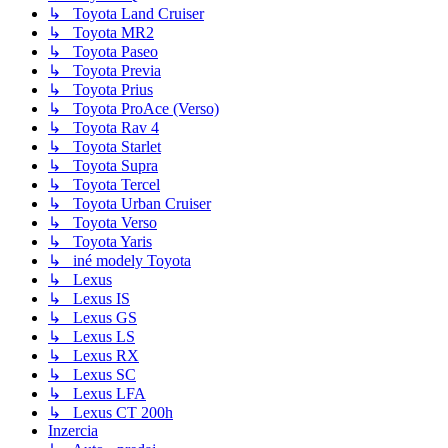
↳ Toyota Land Cruiser
↳ Toyota MR2
↳ Toyota Paseo
↳ Toyota Previa
↳ Toyota Prius
↳ Toyota ProAce (Verso)
↳ Toyota Rav 4
↳ Toyota Starlet
↳ Toyota Supra
↳ Toyota Tercel
↳ Toyota Urban Cruiser
↳ Toyota Verso
↳ Toyota Yaris
↳ iné modely Toyota
↳ Lexus
↳ Lexus IS
↳ Lexus GS
↳ Lexus LS
↳ Lexus RX
↳ Lexus SC
↳ Lexus LFA
↳ Lexus CT 200h
Inzercia