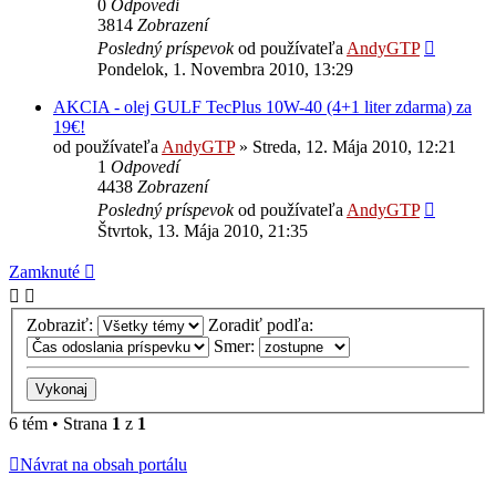
0
Odpovedí
3814
Zobrazení
Posledný príspevok
od používateľa
AndyGTP
Pondelok, 1. Novembra 2010, 13:29
AKCIA - olej GULF TecPlus 10W-40 (4+1 liter zdarma) za
19€!
od používateľa
AndyGTP
»
Streda, 12. Mája 2010, 12:21
1
Odpovedí
4438
Zobrazení
Posledný príspevok
od používateľa
AndyGTP
Štvrtok, 13. Mája 2010, 21:35
Zamknuté
Zobraziť:
Zoradiť podľa:
Smer:
6 tém • Strana
1
z
1
Návrat na obsah portálu