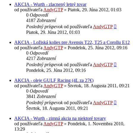
AKCIA - Wurth - zlacnený letný tovar
od používateľa
AndyGTP
»
Piatok, 29. Júna 2012, 01:03
0
Odpovedí
4187
Zobrazení
Posledný príspevok
od používateľa
AndyGTP
Piatok, 29. Júna 2012, 01:03
AKCIA - Ložiská kolies pre Avensis T22, T25 a Corollu E12
od používateľa
AndyGTP
»
Pondelok, 25. Júna 2012, 09:16
0
Odpovedí
4217
Zobrazení
Posledný príspevok
od používateľa
AndyGTP
Pondelok, 25. Júna 2012, 09:16
AKCIA - oleje GULF Racing (4L za 27€)
od používateľa
AndyGTP
»
Štvrtok, 18. Augusta 2011, 09:21
0
Odpovedí
3841
Zobrazení
Posledný príspevok
od používateľa
AndyGTP
Štvrtok, 18. Augusta 2011, 09:21
AKCIA - Wurth - zimná akcia na niektoré tovary
od používateľa
AndyGTP
»
Pondelok, 1. Novembra 2010,
13:29