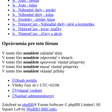
↳ Auto - predaj
↳ Auto - kúpa
↳ Náhradné diely - predaj
↳ Náhradné diely - kúpa
↳ Doplnky - predaj, kúpa
↳ NipponCars - Náhradné diely, oleje a kozmetika
↳ NipponCars - tovar, značky
↳ NipponCars - zľavy a akcie
Oprávnenia pre toto fórum
V tomto fóre
nemôžete
zakladať témy
V tomto fóre
nemôžete
odpovedať v témach
V tomto fóre
nemôžete
upravovať vlastné príspevky
V tomto fóre
nemôžete
mazať vlastné príspevky
V tomto fóre
nemôžete
vkladať prílohy
Obsah portálu
Všetky časy sú v
UTC+02:00
Vymazať cookies
Napísať administrátorovi
Založené na
phpBB
® Forum Software © phpBB Limited | SE
Square Left by
PhpBB3 BBCodes