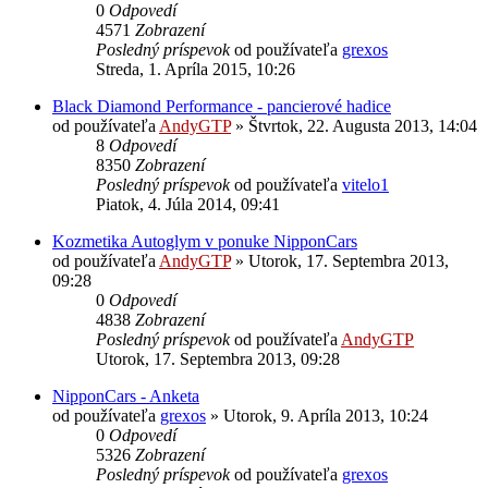
0
Odpovedí
4571
Zobrazení
Posledný príspevok
od používateľa
grexos
Streda, 1. Apríla 2015, 10:26
Black Diamond Performance - pancierové hadice
od používateľa
AndyGTP
»
Štvrtok, 22. Augusta 2013, 14:04
8
Odpovedí
8350
Zobrazení
Posledný príspevok
od používateľa
vitelo1
Piatok, 4. Júla 2014, 09:41
Kozmetika Autoglym v ponuke NipponCars
od používateľa
AndyGTP
»
Utorok, 17. Septembra 2013,
09:28
0
Odpovedí
4838
Zobrazení
Posledný príspevok
od používateľa
AndyGTP
Utorok, 17. Septembra 2013, 09:28
NipponCars - Anketa
od používateľa
grexos
»
Utorok, 9. Apríla 2013, 10:24
0
Odpovedí
5326
Zobrazení
Posledný príspevok
od používateľa
grexos