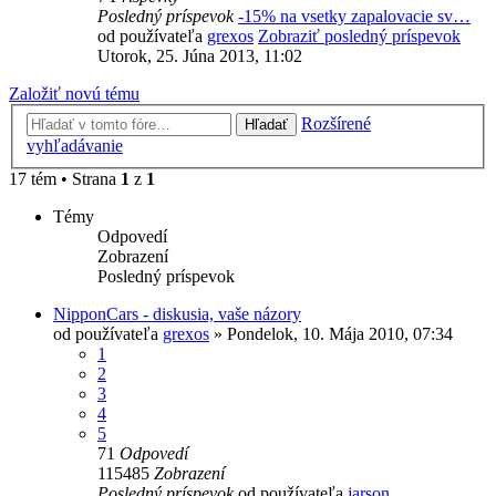
Posledný príspevok
-15% na vsetky zapalovacie sv…
od používateľa
grexos
Zobraziť posledný príspevok
Utorok, 25. Júna 2013, 11:02
Založiť novú tému
Rozšírené
Hľadať
vyhľadávanie
17 tém • Strana
1
z
1
Témy
Odpovedí
Zobrazení
Posledný príspevok
NipponCars - diskusia, vaše názory
od používateľa
grexos
»
Pondelok, 10. Mája 2010, 07:34
1
2
3
4
5
71
Odpovedí
115485
Zobrazení
Posledný príspevok
od používateľa
jarson