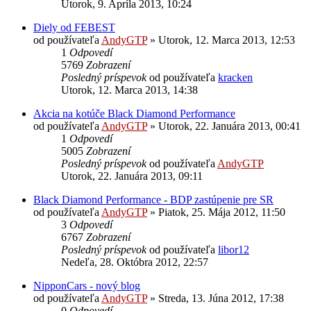
Utorok, 9. Apríla 2013, 10:24
Diely od FEBEST
od používateľa
AndyGTP
»
Utorok, 12. Marca 2013, 12:53
1
Odpovedí
5769
Zobrazení
Posledný príspevok
od používateľa
kracken
Utorok, 12. Marca 2013, 14:38
Akcia na kotúče Black Diamond Performance
od používateľa
AndyGTP
»
Utorok, 22. Januára 2013, 00:41
1
Odpovedí
5005
Zobrazení
Posledný príspevok
od používateľa
AndyGTP
Utorok, 22. Januára 2013, 09:11
Black Diamond Performance - BDP zastúpenie pre SR
od používateľa
AndyGTP
»
Piatok, 25. Mája 2012, 11:50
3
Odpovedí
6767
Zobrazení
Posledný príspevok
od používateľa
libor12
Nedeľa, 28. Októbra 2012, 22:57
NipponCars - nový blog
od používateľa
AndyGTP
»
Streda, 13. Júna 2012, 17:38
0
Odpovedí