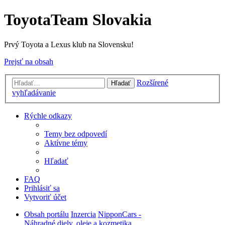
ToyotaTeam Slovakia
Prvý Toyota a Lexus klub na Slovensku!
Prejsť na obsah
Rozšírené
Hľadať
vyhľadávanie
Rýchle odkazy
Temy bez odpovedí
Aktívne témy
Hľadať
FAQ
Prihlásiť sa
Vytvoriť účet
Obsah portálu
Inzercia
NipponCars -
Náhradné diely, oleje a kozmetika