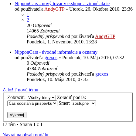
NipponCars - nový tovar v e-shope a zimné akcie
od používateľa
AndyGTP
»
Utorok, 26. Októbra 2010, 23:36
1
2
20
Odpovedí
14065
Zobrazení
Posledný príspevok
od používateľa
AndyGTP
Pondelok, 1. Novembra 2010, 13:28
NipponCars - úvodné informácie a oznamy
od používateľa
grexos
»
Pondelok, 10. Mája 2010, 07:32
0
Odpovedí
4784
Zobrazení
Posledný príspevok
od používateľa
grexos
Pondelok, 10. Mája 2010, 07:32
Založiť novú tému
Zobraziť:
Zoradiť podľa:
Smer:
17 tém • Strana
1
z
1
Návrat na obsah portálu