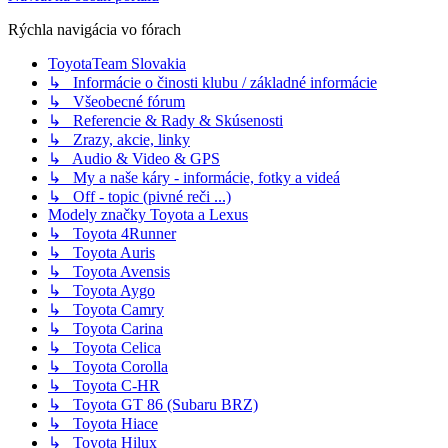
Rýchla navigácia vo fórach
ToyotaTeam Slovakia
↳ Informácie o činosti klubu / základné informácie
↳ Všeobecné fórum
↳ Referencie & Rady & Skúsenosti
↳ Zrazy, akcie, linky
↳ Audio & Video & GPS
↳ My a naše káry - informácie, fotky a videá
↳ Off - topic (pivné reči ...)
Modely značky Toyota a Lexus
↳ Toyota 4Runner
↳ Toyota Auris
↳ Toyota Avensis
↳ Toyota Aygo
↳ Toyota Camry
↳ Toyota Carina
↳ Toyota Celica
↳ Toyota Corolla
↳ Toyota C-HR
↳ Toyota GT 86 (Subaru BRZ)
↳ Toyota Hiace
↳ Toyota Hilux