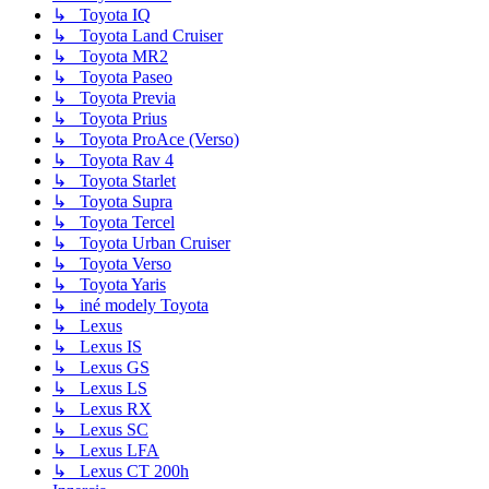
↳ Toyota IQ
↳ Toyota Land Cruiser
↳ Toyota MR2
↳ Toyota Paseo
↳ Toyota Previa
↳ Toyota Prius
↳ Toyota ProAce (Verso)
↳ Toyota Rav 4
↳ Toyota Starlet
↳ Toyota Supra
↳ Toyota Tercel
↳ Toyota Urban Cruiser
↳ Toyota Verso
↳ Toyota Yaris
↳ iné modely Toyota
↳ Lexus
↳ Lexus IS
↳ Lexus GS
↳ Lexus LS
↳ Lexus RX
↳ Lexus SC
↳ Lexus LFA
↳ Lexus CT 200h