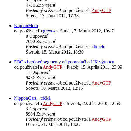
4730
Zobrazení
Posledný príspevok
od používateľa
AndyGTP
Streda, 13. Júna 2012, 17:38
NipponMoto
od používateľa
grexos
»
Streda, 7. Marca 2012, 19:47
8
Odpovedí
7692
Zobrazení
Posledný príspevok
od používateľa
chmelo
Štvrtok, 15. Marca 2012, 18:30
EBC - brzdové segmenty od popredného UK výrobcu
od používateľa
AndyGTP
»
Piatok, 15. Apríla 2011, 23:39
11
Odpovedí
9436
Zobrazení
Posledný príspevok
od používateľa
AndyGTP
Sobota, 10. Marca 2012, 12:15
NipponCars - tričká
od používateľa
AndyGTP
»
Štvrtok, 22. Júla 2010, 12:59
3
Odpovedí
5984
Zobrazení
Posledný príspevok
od používateľa
AndyGTP
Utorok, 31. Mája 2011, 14:27