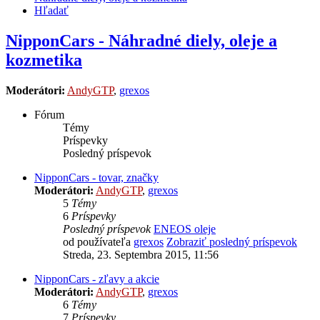
Hľadať
NipponCars - Náhradné diely, oleje a
kozmetika
Moderátori:
AndyGTP
,
grexos
Fórum
Témy
Príspevky
Posledný príspevok
NipponCars - tovar, značky
Moderátori:
AndyGTP
,
grexos
5
Témy
6
Príspevky
Posledný príspevok
ENEOS oleje
od používateľa
grexos
Zobraziť posledný príspevok
Streda, 23. Septembra 2015, 11:56
NipponCars - zľavy a akcie
Moderátori:
AndyGTP
,
grexos
6
Témy
7
Príspevky