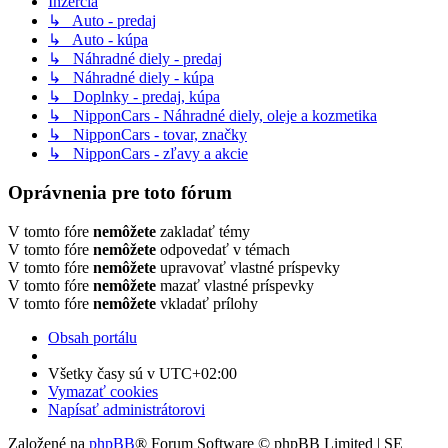
Inzercia
↳ Auto - predaj
↳ Auto - kúpa
↳ Náhradné diely - predaj
↳ Náhradné diely - kúpa
↳ Doplnky - predaj, kúpa
↳ NipponCars - Náhradné diely, oleje a kozmetika
↳ NipponCars - tovar, značky
↳ NipponCars - zľavy a akcie
Oprávnenia pre toto fórum
V tomto fóre
nemôžete
zakladať témy
V tomto fóre
nemôžete
odpovedať v témach
V tomto fóre
nemôžete
upravovať vlastné príspevky
V tomto fóre
nemôžete
mazať vlastné príspevky
V tomto fóre
nemôžete
vkladať prílohy
Obsah portálu
Všetky časy sú v
UTC+02:00
Vymazať cookies
Napísať administrátorovi
Založené na
phpBB
® Forum Software © phpBB Limited | SE