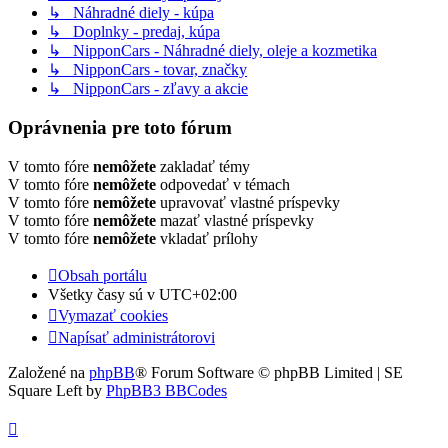
↳ Náhradné diely - kúpa
↳ Doplnky - predaj, kúpa
↳ NipponCars - Náhradné diely, oleje a kozmetika
↳ NipponCars - tovar, značky
↳ NipponCars - zľavy a akcie
Oprávnenia pre toto fórum
V tomto fóre
nemôžete
zakladať témy
V tomto fóre
nemôžete
odpovedať v témach
V tomto fóre
nemôžete
upravovať vlastné príspevky
V tomto fóre
nemôžete
mazať vlastné príspevky
V tomto fóre
nemôžete
vkladať prílohy
Obsah portálu
Všetky časy sú v
UTC+02:00
Vymazať cookies
Napísať administrátorovi
Založené na
phpBB
® Forum Software © phpBB Limited | SE
Square Left by
PhpBB3 BBCodes