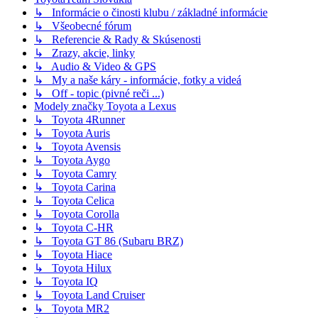
↳ Informácie o činosti klubu / základné informácie
↳ Všeobecné fórum
↳ Referencie & Rady & Skúsenosti
↳ Zrazy, akcie, linky
↳ Audio & Video & GPS
↳ My a naše káry - informácie, fotky a videá
↳ Off - topic (pivné reči ...)
Modely značky Toyota a Lexus
↳ Toyota 4Runner
↳ Toyota Auris
↳ Toyota Avensis
↳ Toyota Aygo
↳ Toyota Camry
↳ Toyota Carina
↳ Toyota Celica
↳ Toyota Corolla
↳ Toyota C-HR
↳ Toyota GT 86 (Subaru BRZ)
↳ Toyota Hiace
↳ Toyota Hilux
↳ Toyota IQ
↳ Toyota Land Cruiser
↳ Toyota MR2