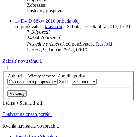
Zobrazení
Posledný príspevok
1.4D-4D 66kw 2010 pribuda olej
od používateľa
kravsson
»
Sobota, 10. Októbra 2015, 17:31
7
Odpovedí
24384
Zobrazení
Posledný príspevok
od používateľa
Rasťo
Utorok, 9. Januára 2018, 09:19
Založiť novú tému
Zobraziť:
Zoradiť podľa:
Smer:
1 téma • Strana
1
z
1
Návrat na obsah portálu
Rýchla navigácia vo fórach
ToyotaTeam Slovakia