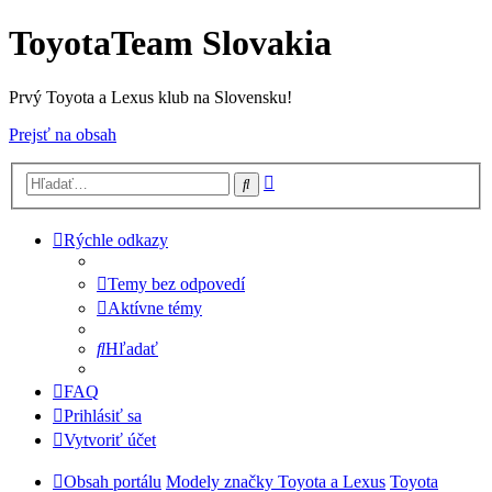
ToyotaTeam Slovakia
Prvý Toyota a Lexus klub na Slovensku!
Prejsť na obsah
Rozšírené
Hľadať
vyhľadávanie
Rýchle odkazy
Temy bez odpovedí
Aktívne témy
Hľadať
FAQ
Prihlásiť sa
Vytvoriť účet
Obsah portálu
Modely značky Toyota a Lexus
Toyota