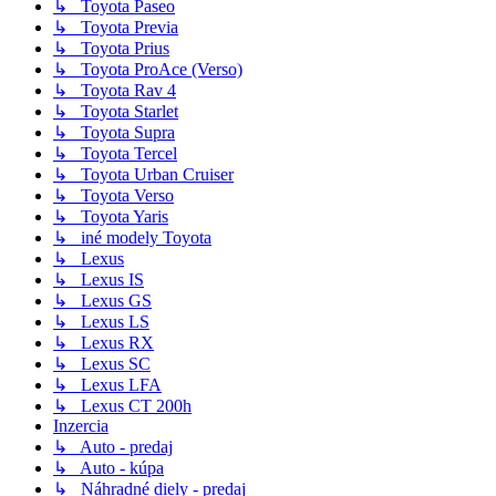
↳ Toyota Paseo
↳ Toyota Previa
↳ Toyota Prius
↳ Toyota ProAce (Verso)
↳ Toyota Rav 4
↳ Toyota Starlet
↳ Toyota Supra
↳ Toyota Tercel
↳ Toyota Urban Cruiser
↳ Toyota Verso
↳ Toyota Yaris
↳ iné modely Toyota
↳ Lexus
↳ Lexus IS
↳ Lexus GS
↳ Lexus LS
↳ Lexus RX
↳ Lexus SC
↳ Lexus LFA
↳ Lexus CT 200h
Inzercia
↳ Auto - predaj
↳ Auto - kúpa
↳ Náhradné diely - predaj