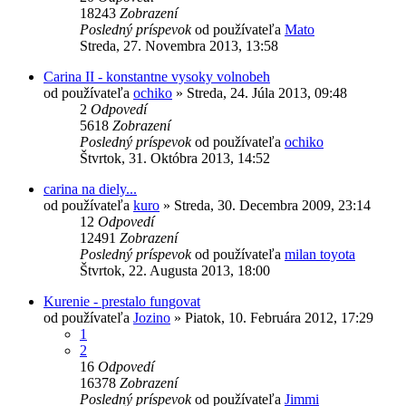
18243
Zobrazení
Posledný príspevok
od používateľa
Mato
Streda, 27. Novembra 2013, 13:58
Carina II - konstantne vysoky volnobeh
od používateľa
ochiko
»
Streda, 24. Júla 2013, 09:48
2
Odpovedí
5618
Zobrazení
Posledný príspevok
od používateľa
ochiko
Štvrtok, 31. Októbra 2013, 14:52
carina na diely...
od používateľa
kuro
»
Streda, 30. Decembra 2009, 23:14
12
Odpovedí
12491
Zobrazení
Posledný príspevok
od používateľa
milan toyota
Štvrtok, 22. Augusta 2013, 18:00
Kurenie - prestalo fungovat
od používateľa
Jozino
»
Piatok, 10. Februára 2012, 17:29
1
2
16
Odpovedí
16378
Zobrazení
Posledný príspevok
od používateľa
Jimmi