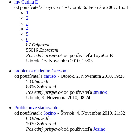
my Carina E
od používateľa
ToyoCarE
»
Utorok, 6. Februára 2007, 16:31
1
2
3
4
5
6
87
Odpovedí
55616
Zobrazení
Posledný príspevok
od používateľa
ToyoCarE
Utorok, 16. Novembra 2010, 13:03
problem s riadenim / servom
od používateľa
caruso
»
Utorok, 2. Novembra 2010, 19:28
5
Odpovedí
8896
Zobrazení
Posledný príspevok
od používateľa
smutok
Utorok, 9. Novembra 2010, 08:24
Problemove startovanie
od používateľa
Jozino
»
Štvrtok, 4. Novembra 2010, 21:32
6
Odpovedí
7070
Zobrazení
Posledný príspevok
od používateľa
Jozino