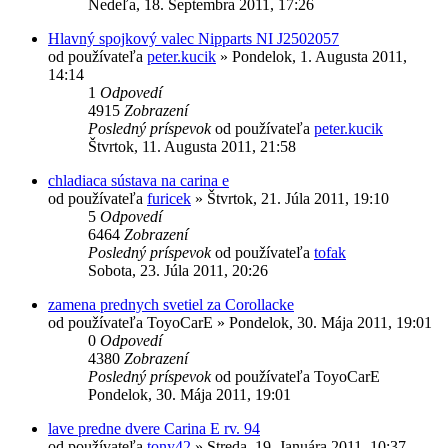
Nedeľa, 18. Septembra 2011, 17:26
Hlavný spojkový valec Nipparts NI J2502057
od používateľa
peter.kucik
»
Pondelok, 1. Augusta 2011,
14:14
1
Odpovedí
4915
Zobrazení
Posledný príspevok
od používateľa
peter.kucik
Štvrtok, 11. Augusta 2011, 21:58
chladiaca sústava na carina e
od používateľa
furicek
»
Štvrtok, 21. Júla 2011, 19:10
5
Odpovedí
6464
Zobrazení
Posledný príspevok
od používateľa
tofak
Sobota, 23. Júla 2011, 20:26
zamena prednych svetiel za Corollacke
od používateľa
ToyoCarE
»
Pondelok, 30. Mája 2011, 19:01
0
Odpovedí
4380
Zobrazení
Posledný príspevok
od používateľa
ToyoCarE
Pondelok, 30. Mája 2011, 19:01
lave predne dvere Carina E rv. 94
od používateľa
tony42
»
Streda, 19. Januára 2011, 10:37