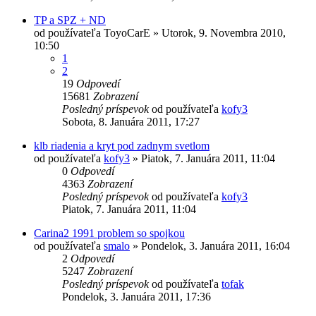
TP a SPZ + ND
od používateľa
ToyoCarE
»
Utorok, 9. Novembra 2010,
10:50
1
2
19
Odpovedí
15681
Zobrazení
Posledný príspevok
od používateľa
kofy3
Sobota, 8. Januára 2011, 17:27
klb riadenia a kryt pod zadnym svetlom
od používateľa
kofy3
»
Piatok, 7. Januára 2011, 11:04
0
Odpovedí
4363
Zobrazení
Posledný príspevok
od používateľa
kofy3
Piatok, 7. Januára 2011, 11:04
Carina2 1991 problem so spojkou
od používateľa
smalo
»
Pondelok, 3. Januára 2011, 16:04
2
Odpovedí
5247
Zobrazení
Posledný príspevok
od používateľa
tofak
Pondelok, 3. Januára 2011, 17:36