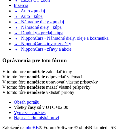
↳ Lexus CT 200h
Inzercia
↳ Auto - predaj
↳ Auto - kúpa
↳ Náhradné diely - predaj
↳ Náhradné diely - kúpa
↳ Doplnky - predaj, kúpa
↳ NipponCars - Náhradné diely, oleje a kozmetika
↳ NipponCars - tovar, značky
↳ NipponCars - zľavy a akcie
Oprávnenia pre toto fórum
V tomto fóre
nemôžete
zakladať témy
V tomto fóre
nemôžete
odpovedať v témach
V tomto fóre
nemôžete
upravovať vlastné príspevky
V tomto fóre
nemôžete
mazať vlastné príspevky
V tomto fóre
nemôžete
vkladať prílohy
Obsah portálu
Všetky časy sú v
UTC+02:00
Vymazať cookies
Napísať administrátorovi
Založené na
phpBB
® Forum Software © phpBB Limited | SE