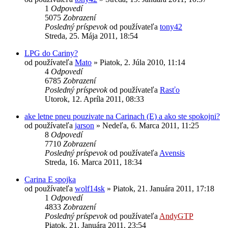
1
Odpovedí
5075
Zobrazení
Posledný príspevok
od používateľa
tony42
Streda, 25. Mája 2011, 18:54
LPG do Cariny?
od používateľa
Mato
»
Piatok, 2. Júla 2010, 11:14
4
Odpovedí
6785
Zobrazení
Posledný príspevok
od používateľa
Rasťo
Utorok, 12. Apríla 2011, 08:33
ake letne pneu pouzivate na Carinach (E) a ako ste spokojni?
od používateľa
jarson
»
Nedeľa, 6. Marca 2011, 11:25
8
Odpovedí
7710
Zobrazení
Posledný príspevok
od používateľa
Avensis
Streda, 16. Marca 2011, 18:34
Carina E spojka
od používateľa
wolf14sk
»
Piatok, 21. Januára 2011, 17:18
1
Odpovedí
4833
Zobrazení
Posledný príspevok
od používateľa
AndyGTP
Piatok, 21. Januára 2011, 23:54