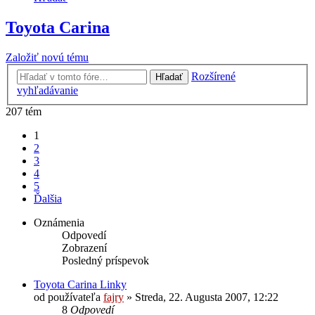
Toyota Carina
Založiť novú tému
Rozšírené
Hľadať
vyhľadávanie
207 tém
1
2
3
4
5
Ďalšia
Oznámenia
Odpovedí
Zobrazení
Posledný príspevok
Toyota Carina Linky
od používateľa
fajry
»
Streda, 22. Augusta 2007, 12:22
8
Odpovedí