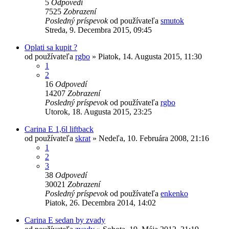
5
Odpovedí
7525
Zobrazení
Posledný príspevok
od používateľa
smutok
Streda, 9. Decembra 2015, 09:45
Oplati sa kupit ?
od používateľa
rgbo
»
Piatok, 14. Augusta 2015, 11:30
1
2
16
Odpovedí
14207
Zobrazení
Posledný príspevok
od používateľa
rgbo
Utorok, 18. Augusta 2015, 23:25
Carina E 1,6l liftback
od používateľa
skrat
»
Nedeľa, 10. Februára 2008, 21:16
1
2
3
38
Odpovedí
30021
Zobrazení
Posledný príspevok
od používateľa
enkenko
Piatok, 26. Decembra 2014, 14:02
Carina E sedan by zvady