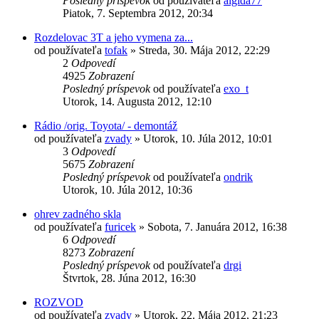
Posledný príspevok
od používateľa
algida77
Piatok, 7. Septembra 2012, 20:34
Rozdelovac 3T a jeho vymena za...
od používateľa
tofak
»
Streda, 30. Mája 2012, 22:29
2
Odpovedí
4925
Zobrazení
Posledný príspevok
od používateľa
exo_t
Utorok, 14. Augusta 2012, 12:10
Rádio /orig. Toyota/ - demontáž
od používateľa
zvady
»
Utorok, 10. Júla 2012, 10:01
3
Odpovedí
5675
Zobrazení
Posledný príspevok
od používateľa
ondrik
Utorok, 10. Júla 2012, 10:36
ohrev zadného skla
od používateľa
furicek
»
Sobota, 7. Januára 2012, 16:38
6
Odpovedí
8273
Zobrazení
Posledný príspevok
od používateľa
drgi
Štvrtok, 28. Júna 2012, 16:30
ROZVOD
od používateľa
zvady
»
Utorok, 22. Mája 2012, 21:23