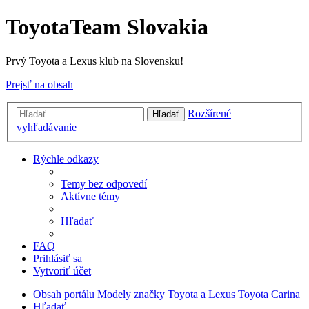
ToyotaTeam Slovakia
Prvý Toyota a Lexus klub na Slovensku!
Prejsť na obsah
Rozšírené
Hľadať
vyhľadávanie
Rýchle odkazy
Temy bez odpovedí
Aktívne témy
Hľadať
FAQ
Prihlásiť sa
Vytvoriť účet
Obsah portálu
Modely značky Toyota a Lexus
Toyota Carina
Hľadať