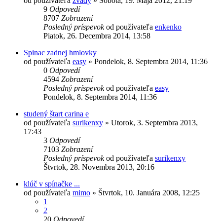
od používateľa
zvady
»
Sobota, 19. Mája 2012, 21:19
9
Odpovedí
8707
Zobrazení
Posledný príspevok
od používateľa
enkenko
Piatok, 26. Decembra 2014, 13:58
Spinac zadnej hmlovky
od používateľa
easy
»
Pondelok, 8. Septembra 2014, 11:36
0
Odpovedí
4594
Zobrazení
Posledný príspevok
od používateľa
easy
Pondelok, 8. Septembra 2014, 11:36
studený štart carina e
od používateľa
surikenxy
»
Utorok, 3. Septembra 2013,
17:43
3
Odpovedí
7103
Zobrazení
Posledný príspevok
od používateľa
surikenxy
Štvrtok, 28. Novembra 2013, 20:16
klúč v spínačke ...
od používateľa
mimo
»
Štvrtok, 10. Januára 2008, 12:25
1
2
20
Odpovedí