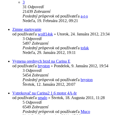
3
31
Odpovedí
21439
Zobrazení
Posledný príspevok
od používateľa
a-r-s
Nedeľa, 19. Februára 2012, 09:21
Zimne startovanie
od používateľa
wolf14sk
»
Utorok, 24. Januára 2012, 23:34
3
Odpovedí
5497
Zobrazení
Posledný príspevok
od používateľa
tofak
Nedeľa, 29. Januára 2012, 19:11
Vymena orednych brzd na Carina E
od používateľa
bryston
»
Pondelok, 9. Januára 2012, 19:54
3
Odpovedí
5454
Zobrazení
Posledný príspevok
od používateľa
bryston
Štvrtok, 12. Januára 2012, 20:07
Vstrekovač na Carina2 1,6 motor 4A-fe
od používateľa
smalo
»
Štvrtok, 18. Augusta 2011, 11:28
5
Odpovedí
6549
Zobrazení
Posledný príspevok
od používateľa
Muco