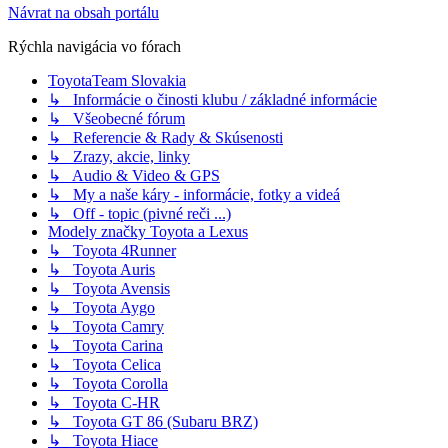
Návrat na obsah portálu
Rýchla navigácia vo fórach
ToyotaTeam Slovakia
↳ Informácie o činosti klubu / základné informácie
↳ Všeobecné fórum
↳ Referencie & Rady & Skúsenosti
↳ Zrazy, akcie, linky
↳ Audio & Video & GPS
↳ My a naše káry - informácie, fotky a videá
↳ Off - topic (pivné reči ...)
Modely značky Toyota a Lexus
↳ Toyota 4Runner
↳ Toyota Auris
↳ Toyota Avensis
↳ Toyota Aygo
↳ Toyota Camry
↳ Toyota Carina
↳ Toyota Celica
↳ Toyota Corolla
↳ Toyota C-HR
↳ Toyota GT 86 (Subaru BRZ)
↳ Toyota Hiace