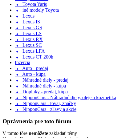
↳ Toyota Yaris
↳ iné modely Toyota
↳ Lexus
↳ Lexus IS
↳ Lexus GS
↳ Lexus LS
↳ Lexus RX
↳ Lexus SC
↳ Lexus LFA
↳ Lexus CT 200h
Inzercia
↳ Auto - predaj
↳ Auto - kúpa
↳ Náhradné diely - predaj
↳ Náhradné diely - kúpa
↳ Doplnky - predaj, kúpa
↳ NipponCars - Náhradné diely, oleje a kozmetika
↳ NipponCars - tovar, značky
↳ NipponCars - zľavy a akcie
Oprávnenia pre toto fórum
V tomto fóre
nemôžete
zakladať témy