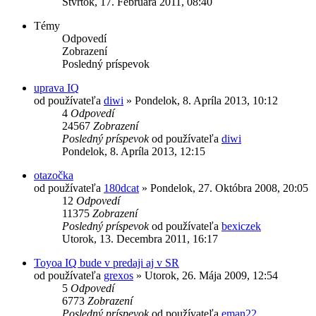
Štvrtok, 17. Februára 2011, 08:40
Témy
Odpovedí
Zobrazení
Posledný príspevok
uprava IQ
od používateľa
diwi
»
Pondelok, 8. Apríla 2013, 10:12
4
Odpovedí
24567
Zobrazení
Posledný príspevok
od používateľa
diwi
Pondelok, 8. Apríla 2013, 12:15
otazočka
od používateľa
180dcat
»
Pondelok, 27. Októbra 2008, 20:05
12
Odpovedí
11375
Zobrazení
Posledný príspevok
od používateľa
bexiczek
Utorok, 13. Decembra 2011, 16:17
Toyoa IQ bude v predaji aj v SR
od používateľa
grexos
»
Utorok, 26. Mája 2009, 12:54
5
Odpovedí
6773
Zobrazení
Posledný príspevok
od používateľa
eman22