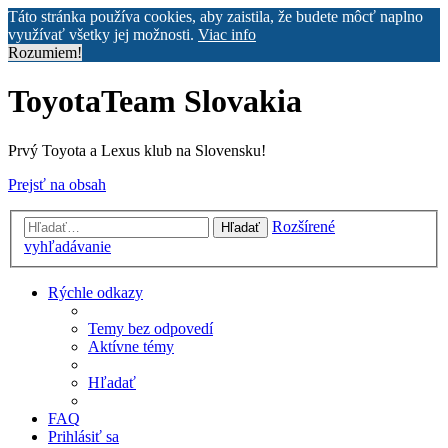
Táto stránka používa cookies, aby zaistila, že budete môcť naplno
využívať všetky jej možnosti.
Viac info
Rozumiem!
ToyotaTeam Slovakia
Prvý Toyota a Lexus klub na Slovensku!
Prejsť na obsah
Rozšírené
Hľadať
vyhľadávanie
Rýchle odkazy
Temy bez odpovedí
Aktívne témy
Hľadať
FAQ
Prihlásiť sa