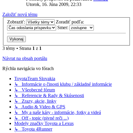
Utorok, 16. Júna 2009, 22:33
Založiť novú tému
Zobraziť:
Zoradiť podľa:
Smer:
3 témy • Strana
1
z
1
Návrat na obsah portálu
Rýchla navigácia vo fórach
ToyotaTeam Slovakia
↳ Informácie o činosti klubu / základné informácie
↳ Všeobecné fórum
↳ Referencie & Rady & Skúsenosti
↳ Zrazy, akcie, linky
↳ Audio & Video & GPS
↳ My a naše káry - informácie, fotky a videá
↳ Off - topic (pivné reči ...)
Modely značky Toyota a Lexus
↳ Toyota 4Runner