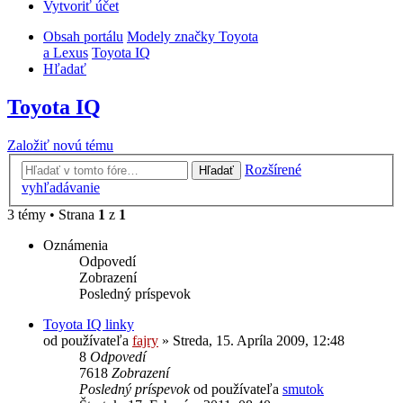
Vytvoriť účet
Obsah portálu
Modely značky Toyota
a Lexus
Toyota IQ
Hľadať
Toyota IQ
Založiť novú tému
Rozšírené
Hľadať
vyhľadávanie
3 témy • Strana
1
z
1
Oznámenia
Odpovedí
Zobrazení
Posledný príspevok
Toyota IQ linky
od používateľa
fajry
»
Streda, 15. Apríla 2009, 12:48
8
Odpovedí
7618
Zobrazení
Posledný príspevok
od používateľa
smutok