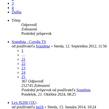
3
4
Ďalšia
Témy
Odpovedí
Zobrazení
Posledný príspevok
Srandista - Corolla TS
od používateľa
Srandista
»
Streda, 12. Septembra 2012, 11:56
1
…
21
22
23
24
25
367
Odpovedí
212745
Zobrazení
Posledný príspevok
od používateľa
Srandista
Pondelok, 21. Októbra 2024, 08:25
Lex IS200 (3X)
od používateľa
mi16
»
Streda, 15. Januára 2014, 10:24