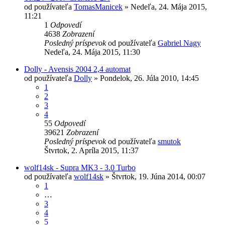
od používateľa
TomasManicek
»
Nedeľa, 24. Mája 2015,
11:21
1
Odpovedí
4638
Zobrazení
Posledný príspevok
od používateľa
Gabriel Nagy
Nedeľa, 24. Mája 2015, 11:30
Dolly - Avensis 2004 2,4 automat
od používateľa
Dolly
»
Pondelok, 26. Júla 2010, 14:45
1
2
3
4
55
Odpovedí
39621
Zobrazení
Posledný príspevok
od používateľa
smutok
Štvrtok, 2. Apríla 2015, 11:37
wolf14sk - Supra MK3 - 3.0 Turbo
od používateľa
wolf14sk
»
Štvrtok, 19. Júna 2014, 00:07
1
…
3
4
5