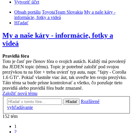
Vytvoriť účet
Obsah portálu
ToyotaTeam Slovakia
My a naše káry -
informácie, fotky a videá
Hľadať
My a naše káry - informácie, fotky a
videá
Pravidlá fóra
Toto je časť pre členov fóra o svojich autách. Každý má povolený
iba JEDEN topic (tému). Topic je potrebné založiť pod svojou
prezývkou tu na fóre + treba uviezť typ auta, napr. "fajry - Corolla
1.6 GTi". Pokiaľ vlastníte viac áut, tak uveďte len svoju prezývku.
Táto téma sa bude prísne kontrolovať a všetko, čo porušuje tieto
pravidlá alebo pravidlá fóra bude zmazané.
Založiť novú tému
Rozšírené
Hľadať
vyhľadávanie
152 tém
1
2