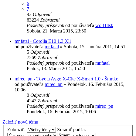
6
7
92
Odpovedí
63224
Zobrazení
Posledný príspevok
od používateľa
wolf14sk
Sobota, 21. Marca 2015, 23:50
mr.fatal - Corolla E10 1.3 Xli
od používateľa
mr.fatal
»
Sobota, 15. Januára 2011, 14:51
5
Odpovedí
7269
Zobrazení
Posledný príspevok
od používateľa
mr.fatal
Piatok, 13. Marca 2015, 15:50
mirec_pn - Toyota Aygo X-Cite X-Smart 1.0 - Šmrtko
od používateľa
mirec_pn
»
Pondelok, 16. Februára 2015,
10:06
0
Odpovedí
4242
Zobrazení
Posledný príspevok
od používateľa
mirec_pn
Pondelok, 16. Februára 2015, 10:06
Založiť novú tému
Zobraziť:
Zoradiť podľa:
Smer: