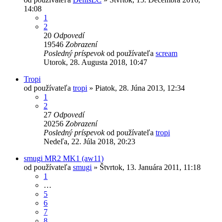
14:08
1
2
20
Odpovedí
19546
Zobrazení
Posledný príspevok
od používateľa
scream
Utorok, 28. Augusta 2018, 10:47
Tropi
od používateľa
tropi
»
Piatok, 28. Júna 2013, 12:34
1
2
27
Odpovedí
20256
Zobrazení
Posledný príspevok
od používateľa
tropi
Nedeľa, 22. Júla 2018, 20:23
smugi MR2 MK1 (aw11)
od používateľa
smugi
»
Štvrtok, 13. Januára 2011, 11:18
1
…
5
6
7
8