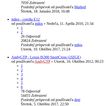
7059
Zobrazení
Posledný príspevok
od používateľa
Marked
Štvrtok, 18. Januára 2018, 16:48
milos - corolla E12
od používateľa
milos
»
Nedeľa, 11. Apríla 2010, 21:34
1
2
26
Odpovedí
20824
Zobrazení
Posledný príspevok
od používateľa
milos
Utorok, 10. Októbra 2017, 21:24
AndyGTP - Lexus IS300 SportCross (2JZGE)
od používateľa
AndyGTP
»
Utorok, 16. Októbra 2012, 00:23
1
2
3
4
5
6
78
Odpovedí
54455
Zobrazení
Posledný príspevok
od používateľa
drgi
Štvrtok, 5. Októbra 2017, 22:50