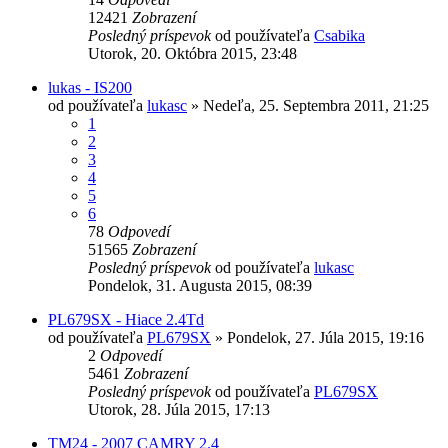
12421
Zobrazení
Posledný príspevok
od používateľa
Csabika
Utorok, 20. Októbra 2015, 23:48
lukas - IS200
od používateľa
lukasc
»
Nedeľa, 25. Septembra 2011, 21:25
1
2
3
4
5
6
78
Odpovedí
51565
Zobrazení
Posledný príspevok
od používateľa
lukasc
Pondelok, 31. Augusta 2015, 08:39
PL679SX - Hiace 2.4Td
od používateľa
PL679SX
»
Pondelok, 27. Júla 2015, 19:16
2
Odpovedí
5461
Zobrazení
Posledný príspevok
od používateľa
PL679SX
Utorok, 28. Júla 2015, 17:13
TM24 - 2007 CAMRY 2.4