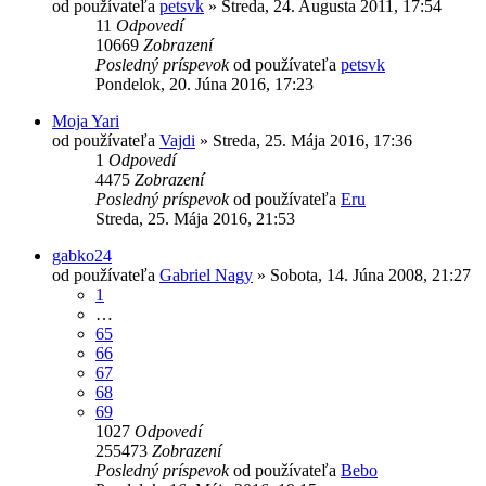
od používateľa
petsvk
»
Streda, 24. Augusta 2011, 17:54
11
Odpovedí
10669
Zobrazení
Posledný príspevok
od používateľa
petsvk
Pondelok, 20. Júna 2016, 17:23
Moja Yari
od používateľa
Vajdi
»
Streda, 25. Mája 2016, 17:36
1
Odpovedí
4475
Zobrazení
Posledný príspevok
od používateľa
Eru
Streda, 25. Mája 2016, 21:53
gabko24
od používateľa
Gabriel Nagy
»
Sobota, 14. Júna 2008, 21:27
1
…
65
66
67
68
69
1027
Odpovedí
255473
Zobrazení
Posledný príspevok
od používateľa
Bebo