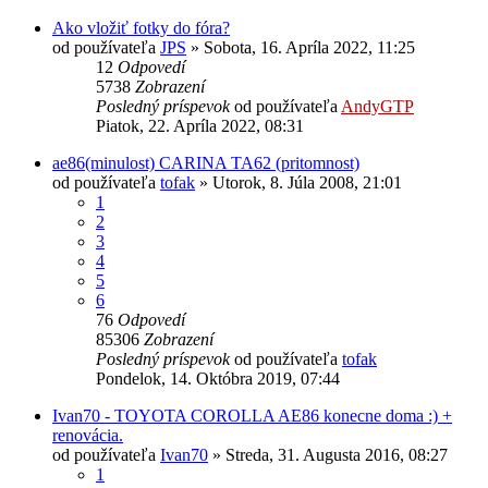
Ako vložiť fotky do fóra?
od používateľa
JPS
»
Sobota, 16. Apríla 2022, 11:25
12
Odpovedí
5738
Zobrazení
Posledný príspevok
od používateľa
AndyGTP
Piatok, 22. Apríla 2022, 08:31
ae86(minulost) CARINA TA62 (pritomnost)
od používateľa
tofak
»
Utorok, 8. Júla 2008, 21:01
1
2
3
4
5
6
76
Odpovedí
85306
Zobrazení
Posledný príspevok
od používateľa
tofak
Pondelok, 14. Októbra 2019, 07:44
Ivan70 - TOYOTA COROLLA AE86 konecne doma :) +
renovácia.
od používateľa
Ivan70
»
Streda, 31. Augusta 2016, 08:27
1