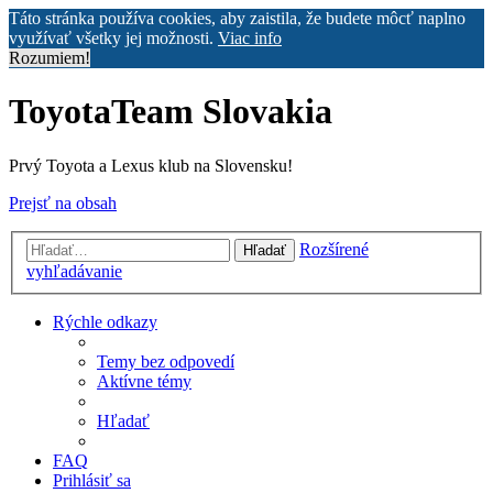
Táto stránka používa cookies, aby zaistila, že budete môcť naplno
využívať všetky jej možnosti.
Viac info
Rozumiem!
ToyotaTeam Slovakia
Prvý Toyota a Lexus klub na Slovensku!
Prejsť na obsah
Rozšírené
Hľadať
vyhľadávanie
Rýchle odkazy
Temy bez odpovedí
Aktívne témy
Hľadať
FAQ
Prihlásiť sa