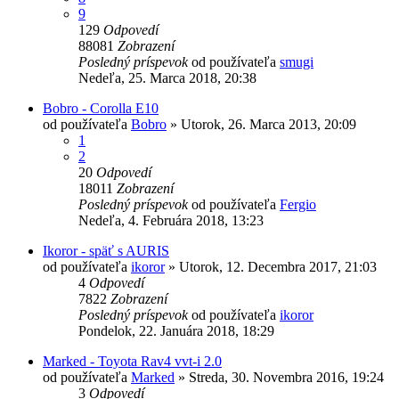
9
129
Odpovedí
88081
Zobrazení
Posledný príspevok
od používateľa
smugi
Nedeľa, 25. Marca 2018, 20:38
Bobro - Corolla E10
od používateľa
Bobro
»
Utorok, 26. Marca 2013, 20:09
1
2
20
Odpovedí
18011
Zobrazení
Posledný príspevok
od používateľa
Fergio
Nedeľa, 4. Februára 2018, 13:23
Ikoror - späť s AURIS
od používateľa
ikoror
»
Utorok, 12. Decembra 2017, 21:03
4
Odpovedí
7822
Zobrazení
Posledný príspevok
od používateľa
ikoror
Pondelok, 22. Januára 2018, 18:29
Marked - Toyota Rav4 vvt-i 2.0
od používateľa
Marked
»
Streda, 30. Novembra 2016, 19:24
3
Odpovedí