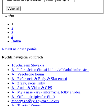
152 tém
1
2
3
4
Ďalšia
Návrat na obsah portálu
Rýchla navigácia vo fórach
ToyotaTeam Slovakia
↳ Informácie o činosti klubu / základné informácie
↳ Všeobecné fórum
↳ Referencie & Rady & Skúsenosti
↳ Zrazy, akcie, linky
↳ Audio & Video & GPS
↳ My a naše káry - informácie, fotky a videá
↳ Off - topic (pivné reči ...)
Modely značky Toyota a Lexus
↳ Toyota 4Runner