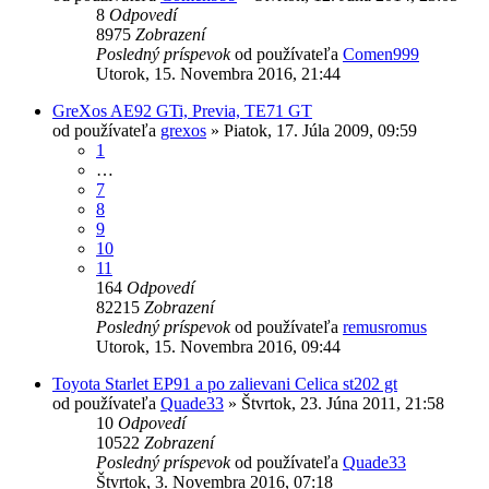
8
Odpovedí
8975
Zobrazení
Posledný príspevok
od používateľa
Comen999
Utorok, 15. Novembra 2016, 21:44
GreXos AE92 GTi, Previa, TE71 GT
od používateľa
grexos
»
Piatok, 17. Júla 2009, 09:59
1
…
7
8
9
10
11
164
Odpovedí
82215
Zobrazení
Posledný príspevok
od používateľa
remusromus
Utorok, 15. Novembra 2016, 09:44
Toyota Starlet EP91 a po zalievani Celica st202 gt
od používateľa
Quade33
»
Štvrtok, 23. Júna 2011, 21:58
10
Odpovedí
10522
Zobrazení
Posledný príspevok
od používateľa
Quade33
Štvrtok, 3. Novembra 2016, 07:18