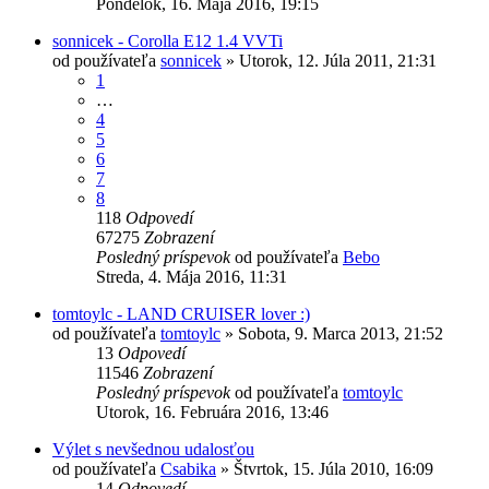
Pondelok, 16. Mája 2016, 19:15
sonnicek - Corolla E12 1.4 VVTi
od používateľa
sonnicek
»
Utorok, 12. Júla 2011, 21:31
1
…
4
5
6
7
8
118
Odpovedí
67275
Zobrazení
Posledný príspevok
od používateľa
Bebo
Streda, 4. Mája 2016, 11:31
tomtoylc - LAND CRUISER lover :)
od používateľa
tomtoylc
»
Sobota, 9. Marca 2013, 21:52
13
Odpovedí
11546
Zobrazení
Posledný príspevok
od používateľa
tomtoylc
Utorok, 16. Februára 2016, 13:46
Výlet s nevšednou udalosťou
od používateľa
Csabika
»
Štvrtok, 15. Júla 2010, 16:09
14
Odpovedí