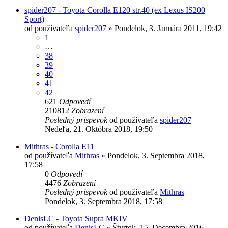
spider207 - Toyota Corolla E120 str.40 (ex Lexus IS200
Sport)
od používateľa
spider207
»
Pondelok, 3. Januára 2011, 19:42
1
…
38
39
40
41
42
621
Odpovedí
210812
Zobrazení
Posledný príspevok
od používateľa
spider207
Nedeľa, 21. Októbra 2018, 19:50
Mithras - Corolla E11
od používateľa
Mithras
»
Pondelok, 3. Septembra 2018,
17:58
0
Odpovedí
4476
Zobrazení
Posledný príspevok
od používateľa
Mithras
Pondelok, 3. Septembra 2018, 17:58
DenisLC - Toyota Supra MKIV
od používateľa
DenisLC
»
Štvrtok, 15. Decembra 2016,