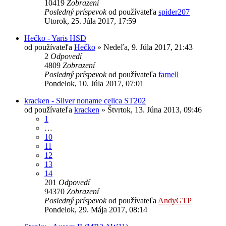
10419
Zobrazení
Posledný príspevok
od používateľa
spider207
Utorok, 25. Júla 2017, 17:59
Hečko - Yaris HSD
od používateľa
Hečko
»
Nedeľa, 9. Júla 2017, 21:43
2
Odpovedí
4809
Zobrazení
Posledný príspevok
od používateľa
farnell
Pondelok, 10. Júla 2017, 07:01
kracken - Silver noname celica ST202
od používateľa
kracken
»
Štvrtok, 13. Júna 2013, 09:46
1
…
10
11
12
13
14
201
Odpovedí
94370
Zobrazení
Posledný príspevok
od používateľa
AndyGTP
Pondelok, 29. Mája 2017, 08:14