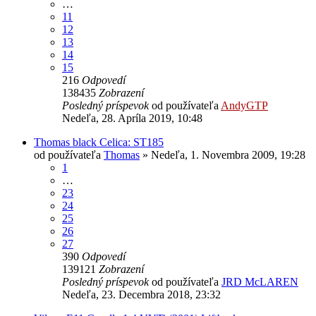
…
11
12
13
14
15
216
Odpovedí
138435
Zobrazení
Posledný príspevok
od používateľa
AndyGTP
Nedeľa, 28. Apríla 2019, 10:48
Thomas black Celica: ST185
od používateľa
Thomas
»
Nedeľa, 1. Novembra 2009, 19:28
1
…
23
24
25
26
27
390
Odpovedí
139121
Zobrazení
Posledný príspevok
od používateľa
JRD McLAREN
Nedeľa, 23. Decembra 2018, 23:32