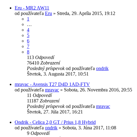
Eru - MR2 AW11
od používateľa
Eru
»
Streda, 29. Apríla 2015, 19:12
1
…
4
5
6
7
8
113
Odpovedí
76410
Zobrazení
Posledný príspevok
od používateľa
ondrik
Štvrtok, 3. Augusta 2017, 10:51
mravac - Avensis T27 D4D 1AD-FTV
od používateľa
mravac
»
Sobota, 26. Novembra 2016, 20:55
11
Odpovedí
11187
Zobrazení
Posledný príspevok
od používateľa
mravac
Štvrtok, 27. Júla 2017, 16:21
Ondrik - Celica 2,0 GT / Prius 1,8 Hybrid
od používateľa
ondrik
»
Sobota, 3. Júna 2017, 11:08
9
Odpovedí