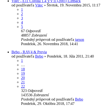
Vilec - E11 Corolla 1.4 VVTi (2001) Liftback
od používateľa
Vilec
»
Štvrtok, 19. Novembra 2015, 11:17
1
2
3
4
5
67
Odpovedí
48857
Zobrazení
Posledný príspevok
od používateľa
jarson
Pondelok, 26. Novembra 2018, 14:41
Bebo - RAV4 & Previa
od používateľa
Bebo
»
Pondelok, 18. Júla 2011, 21:40
1
…
18
19
20
21
22
323
Odpovedí
143536
Zobrazení
Posledný príspevok
od používateľa
Bebo
Pondelok, 29. Októbra 2018, 17:47