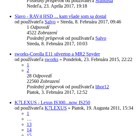
Posledný príspevok
od používateľa
Srandista
Nedeľa, 23. Apríla 2017, 19:18
Slavo - RAV4 HSD ... kam všade som sa dostal
od používateľa
Salvo
»
Streda, 8. Februára 2017, 09:46
1
Odpovedí
4522
Zobrazení
Posledný príspevok
od používateľa
Salvo
Streda, 8. Februára 2017, 10:03
sworks-Corolla E11 silvertop a MR2 Spyder
od používateľa
sworks
»
Pondelok, 23. Februára 2015, 22:22
1
2
28
Odpovedí
22560
Zobrazení
Posledný príspevok
od používateľa
libor12
Piatok, 3. Februára 2017, 12:52
K7LEXUS - Lexus IS300...now IS250
od používateľa
K7LEXUS
»
Piatok, 19. Augusta 2011, 15:34
1
…
13
14
15