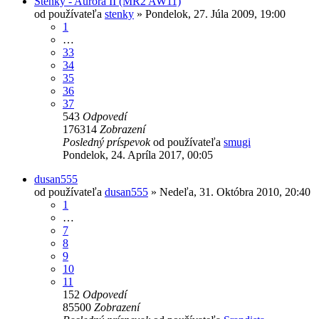
Stenky - Aurora II (MR2 AW11)
od používateľa
stenky
»
Pondelok, 27. Júla 2009, 19:00
1
…
33
34
35
36
37
543
Odpovedí
176314
Zobrazení
Posledný príspevok
od používateľa
smugi
Pondelok, 24. Apríla 2017, 00:05
dusan555
od používateľa
dusan555
»
Nedeľa, 31. Októbra 2010, 20:40
1
…
7
8
9
10
11
152
Odpovedí
85500
Zobrazení