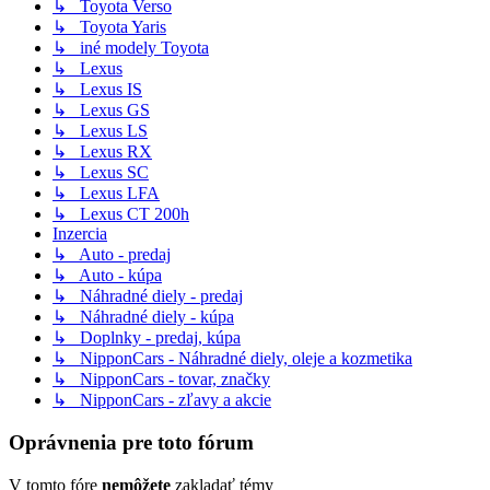
↳ Toyota Verso
↳ Toyota Yaris
↳ iné modely Toyota
↳ Lexus
↳ Lexus IS
↳ Lexus GS
↳ Lexus LS
↳ Lexus RX
↳ Lexus SC
↳ Lexus LFA
↳ Lexus CT 200h
Inzercia
↳ Auto - predaj
↳ Auto - kúpa
↳ Náhradné diely - predaj
↳ Náhradné diely - kúpa
↳ Doplnky - predaj, kúpa
↳ NipponCars - Náhradné diely, oleje a kozmetika
↳ NipponCars - tovar, značky
↳ NipponCars - zľavy a akcie
Oprávnenia pre toto fórum
V tomto fóre
nemôžete
zakladať témy