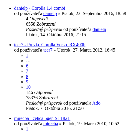
danielp - Corolla 1,4 combi
od používateľa
danielp
»
Piatok, 23. Septembra 2016, 18:58
4
Odpovedí
6558
Zobrazení
Posledný príspevok
od používateľa
danielp
Piatok, 14. Októbra 2016, 21:15
teer7 - Previa, Corolla Verso, RX400h
od používateľa
teer7
»
Utorok, 27. Marca 2012, 16:45
1
…
6
7
8
9
10
146
Odpovedí
78336
Zobrazení
Posledný príspevok
od používateľa
Ado
Piatok, 7. Októbra 2016, 21:50
mirecba - celica 5gen ST182L
od používateľa
mirecba
»
Piatok, 19. Marca 2010, 10:52
1