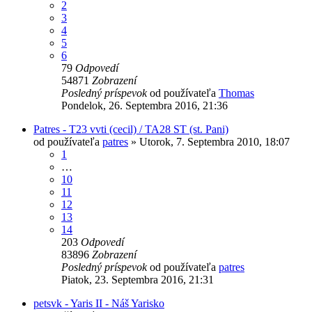
2
3
4
5
6
79
Odpovedí
54871
Zobrazení
Posledný príspevok
od používateľa
Thomas
Pondelok, 26. Septembra 2016, 21:36
Patres - T23 vvti (cecil) / TA28 ST (st. Pani)
od používateľa
patres
»
Utorok, 7. Septembra 2010, 18:07
1
…
10
11
12
13
14
203
Odpovedí
83896
Zobrazení
Posledný príspevok
od používateľa
patres
Piatok, 23. Septembra 2016, 21:31
petsvk - Yaris II - Náš Yarisko