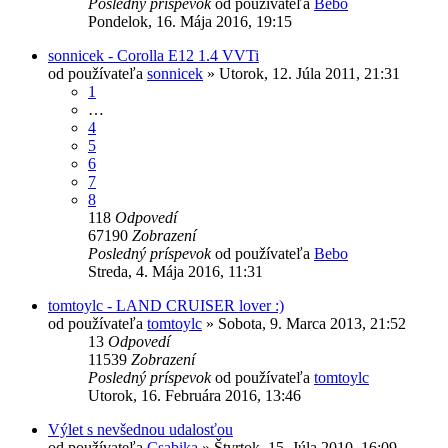
Posledný príspevok
od používateľa
Bebo
Pondelok, 16. Mája 2016, 19:15
sonnicek - Corolla E12 1.4 VVTi
od používateľa
sonnicek
»
Utorok, 12. Júla 2011, 21:31
1
…
4
5
6
7
8
118
Odpovedí
67190
Zobrazení
Posledný príspevok
od používateľa
Bebo
Streda, 4. Mája 2016, 11:31
tomtoylc - LAND CRUISER lover :)
od používateľa
tomtoylc
»
Sobota, 9. Marca 2013, 21:52
13
Odpovedí
11539
Zobrazení
Posledný príspevok
od používateľa
tomtoylc
Utorok, 16. Februára 2016, 13:46
Výlet s nevšednou udalosťou
od používateľa
Csabika
»
Štvrtok, 15. Júla 2010, 16:09