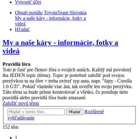
Vytvoriť účet
Obsah portálu
ToyotaTeam Slovakia
My a naše káry - informácie, fotky a
videá
Hľadať
My a naše káry - informácie, fotky a
videá
Pravidlá fóra
Toto je časť pre členov fóra o svojich autách. Každý má povolený
iba JEDEN topic (tému). Topic je potrebné založiť pod svojou
prezývkou tu na fóre + treba uviezť typ auta, napr. "fajry - Corolla
1.6 GTi". Pokiaľ vlastníte viac áut, tak uveďte len svoju prezývku.
Táto téma sa bude prísne kontrolovať a všetko, čo porušuje tieto
pravidlá alebo pravidlá fóra bude zmazané.
Založiť novú tému
Rozšírené
Hľadať
vyhľadávanie
152 tém
1