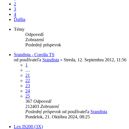
2
3
4
Ďalšia
Témy
Odpovedí
Zobrazení
Posledný príspevok
Srandista - Corolla TS
od používateľa
Srandista
»
Streda, 12. Septembra 2012, 11:56
1
…
21
22
23
24
25
367
Odpovedí
212403
Zobrazení
Posledný príspevok
od používateľa
Srandista
Pondelok, 21. Októbra 2024, 08:25
Lex IS200 (3X)