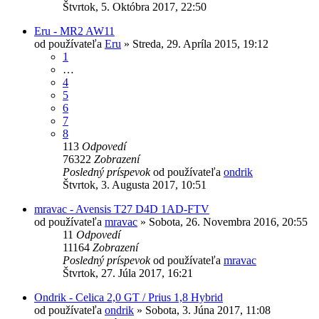
Štvrtok, 5. Októbra 2017, 22:50
Eru - MR2 AW11
od používateľa
Eru
»
Streda, 29. Apríla 2015, 19:12
1
…
4
5
6
7
8
113
Odpovedí
76322
Zobrazení
Posledný príspevok
od používateľa
ondrik
Štvrtok, 3. Augusta 2017, 10:51
mravac - Avensis T27 D4D 1AD-FTV
od používateľa
mravac
»
Sobota, 26. Novembra 2016, 20:55
11
Odpovedí
11164
Zobrazení
Posledný príspevok
od používateľa
mravac
Štvrtok, 27. Júla 2017, 16:21
Ondrik - Celica 2,0 GT / Prius 1,8 Hybrid
od používateľa
ondrik
»
Sobota, 3. Júna 2017, 11:08