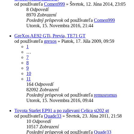
od používateľa
Comen999
»
Štvrtok, 12. Júna 2014, 23:05
8
Odpovedí
8970
Zobrazení
Posledný príspevok
od používateľa
Comen999
Utorok, 15. Novembra 2016, 21:44
GreXos AE92 GTi, Previa, TE71 GT
od používateľa
grexos
»
Piatok, 17. Júla 2009, 09:59
1
…
7
8
9
10
11
164
Odpovedí
82092
Zobrazení
Posledný príspevok
od používateľa
remusromus
Utorok, 15. Novembra 2016, 09:44
Toyota Starlet EP91 a po zalievani Celica st202 gt
od používateľa
Quade33
»
Štvrtok, 23. Júna 2011, 21:58
10
Odpovedí
10517
Zobrazení
Posledný príspevok
od používateľa
Quade33