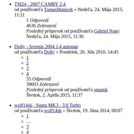
TM24 - 2007 CAMRY 2.4
od používateľa
TomasManicek
»
Nedeľa, 24. Mája 2015,
11:21
1
Odpovedí
4636
Zobrazení
Posledný príspevok
od používateľa
Gabriel Nagy
Nedeľa, 24. Mája 2015, 11:30
Dolly - Avensis 2004 2,4 automat
od používateľa
Dolly
»
Pondelok, 26. Júla 2010, 14:45
1
2
3
4
55
Odpovedí
39603
Zobrazení
Posledný príspevok
od používateľa
smutok
Štvrtok, 2. Apríla 2015, 11:37
wolf14sk - Supra MK3 - 3.0 Turbo
od používateľa
wolf14sk
»
Štvrtok, 19. Júna 2014, 00:07
1
…
3
4