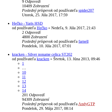
9
Odpovedí
10409
Zobrazení
Posledný príspevok
od používateľa
spider207
Utorok, 25. Júla 2017, 17:59
Hečko - Yaris HSD
od používateľa
Hečko
»
Nedeľa, 9. Júla 2017, 21:43
2
Odpovedí
4800
Zobrazení
Posledný príspevok
od používateľa
farnell
Pondelok, 10. Júla 2017, 07:01
kracken - Silver noname celica ST202
od používateľa
kracken
»
Štvrtok, 13. Júna 2013, 09:46
1
…
10
11
12
13
14
201
Odpovedí
94309
Zobrazení
Posledný príspevok
od používateľa
AndyGTP
Pondelok, 29. Mája 2017, 08:14