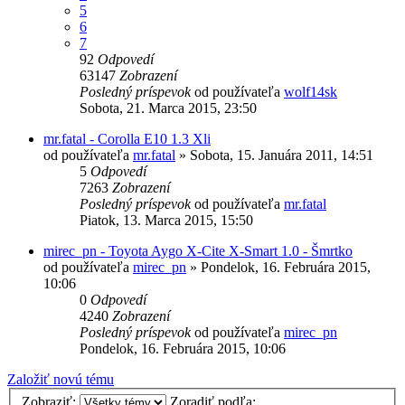
5
6
7
92
Odpovedí
63147
Zobrazení
Posledný príspevok
od používateľa
wolf14sk
Sobota, 21. Marca 2015, 23:50
mr.fatal - Corolla E10 1.3 Xli
od používateľa
mr.fatal
»
Sobota, 15. Januára 2011, 14:51
5
Odpovedí
7263
Zobrazení
Posledný príspevok
od používateľa
mr.fatal
Piatok, 13. Marca 2015, 15:50
mirec_pn - Toyota Aygo X-Cite X-Smart 1.0 - Šmrtko
od používateľa
mirec_pn
»
Pondelok, 16. Februára 2015,
10:06
0
Odpovedí
4240
Zobrazení
Posledný príspevok
od používateľa
mirec_pn
Pondelok, 16. Februára 2015, 10:06
Založiť novú tému
Zobraziť:
Zoradiť podľa: