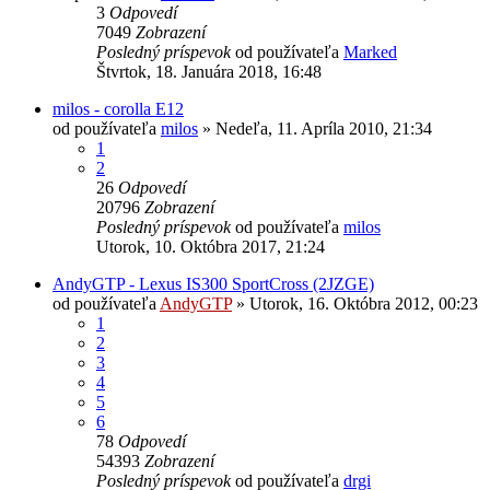
3
Odpovedí
7049
Zobrazení
Posledný príspevok
od používateľa
Marked
Štvrtok, 18. Januára 2018, 16:48
milos - corolla E12
od používateľa
milos
»
Nedeľa, 11. Apríla 2010, 21:34
1
2
26
Odpovedí
20796
Zobrazení
Posledný príspevok
od používateľa
milos
Utorok, 10. Októbra 2017, 21:24
AndyGTP - Lexus IS300 SportCross (2JZGE)
od používateľa
AndyGTP
»
Utorok, 16. Októbra 2012, 00:23
1
2
3
4
5
6
78
Odpovedí
54393
Zobrazení
Posledný príspevok
od používateľa
drgi