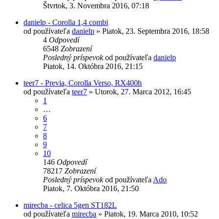
Štvrtok, 3. Novembra 2016, 07:18
danielp - Corolla 1,4 combi
od používateľa
danielp
»
Piatok, 23. Septembra 2016, 18:58
4
Odpovedí
6548
Zobrazení
Posledný príspevok
od používateľa
danielp
Piatok, 14. Októbra 2016, 21:15
teer7 - Previa, Corolla Verso, RX400h
od používateľa
teer7
»
Utorok, 27. Marca 2012, 16:45
1
…
6
7
8
9
10
146
Odpovedí
78217
Zobrazení
Posledný príspevok
od používateľa
Ado
Piatok, 7. Októbra 2016, 21:50
mirecba - celica 5gen ST182L
od používateľa
mirecba
»
Piatok, 19. Marca 2010, 10:52