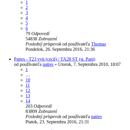
1
2
3
4
5
6
79
Odpovedí
54838
Zobrazení
Posledný príspevok
od používateľa
Thomas
Pondelok, 26. Septembra 2016, 21:36
Patres - T23 vvti (cecil) / TA28 ST (st. Pani)
od používateľa
patres
»
Utorok, 7. Septembra 2010, 18:07
1
…
10
11
12
13
14
203
Odpovedí
83809
Zobrazení
Posledný príspevok
od používateľa
patres
Piatok, 23. Septembra 2016, 21:31