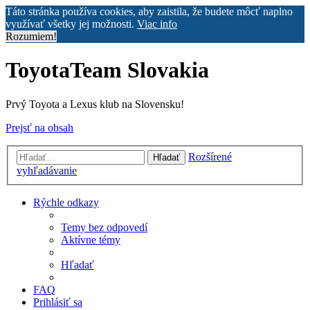
Táto stránka používa cookies, aby zaistila, že budete môcť naplno
využívať všetky jej možnosti.
Viac info
Rozumiem!
ToyotaTeam Slovakia
Prvý Toyota a Lexus klub na Slovensku!
Prejsť na obsah
Rozšírené
Hľadať
vyhľadávanie
Rýchle odkazy
Temy bez odpovedí
Aktívne témy
Hľadať
FAQ
Prihlásiť sa