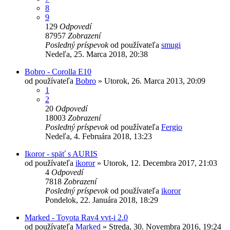
8
9
129
Odpovedí
87957
Zobrazení
Posledný príspevok
od používateľa
smugi
Nedeľa, 25. Marca 2018, 20:38
Bobro - Corolla E10
od používateľa
Bobro
»
Utorok, 26. Marca 2013, 20:09
1
2
20
Odpovedí
18003
Zobrazení
Posledný príspevok
od používateľa
Fergio
Nedeľa, 4. Februára 2018, 13:23
Ikoror - späť s AURIS
od používateľa
ikoror
»
Utorok, 12. Decembra 2017, 21:03
4
Odpovedí
7818
Zobrazení
Posledný príspevok
od používateľa
ikoror
Pondelok, 22. Januára 2018, 18:29
Marked - Toyota Rav4 vvt-i 2.0
od používateľa
Marked
»
Streda, 30. Novembra 2016, 19:24