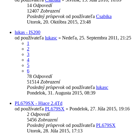
14
Odpovedí
12407
Zobrazení
Posledný príspevok
od používateľa
Csabika
Utorok, 20. Októbra 2015, 23:48
lukas - IS200
od používateľa
lukasc
»
Nedeľa, 25. Septembra 2011, 21:25
1
2
3
4
5
6
78
Odpovedí
51514
Zobrazení
Posledný príspevok
od používateľa
lukasc
Pondelok, 31. Augusta 2015, 08:39
PL679SX - Hiace 2.4Td
od používateľa
PL679SX
»
Pondelok, 27. Júla 2015, 19:16
2
Odpovedí
5456
Zobrazení
Posledný príspevok
od používateľa
PL679SX
Utorok, 28. Júla 2015, 17:13