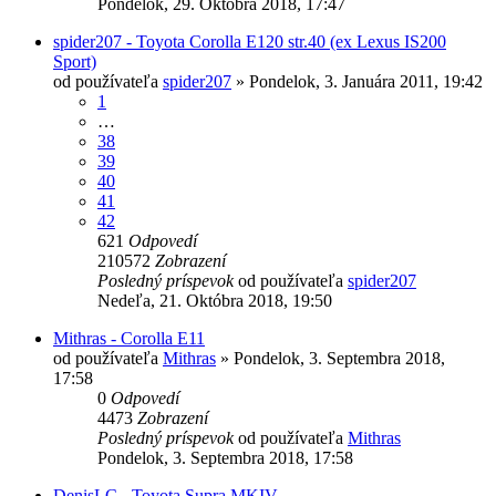
Pondelok, 29. Októbra 2018, 17:47
spider207 - Toyota Corolla E120 str.40 (ex Lexus IS200
Sport)
od používateľa
spider207
»
Pondelok, 3. Januára 2011, 19:42
1
…
38
39
40
41
42
621
Odpovedí
210572
Zobrazení
Posledný príspevok
od používateľa
spider207
Nedeľa, 21. Októbra 2018, 19:50
Mithras - Corolla E11
od používateľa
Mithras
»
Pondelok, 3. Septembra 2018,
17:58
0
Odpovedí
4473
Zobrazení
Posledný príspevok
od používateľa
Mithras
Pondelok, 3. Septembra 2018, 17:58
DenisLC - Toyota Supra MKIV