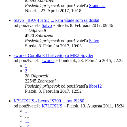
85393
Zobrazení
Posledný príspevok
od používateľa
Srandista
Nedeľa, 23. Apríla 2017, 19:18
Slavo - RAV4 HSD ... kam všade som sa dostal
od používateľa
Salvo
»
Streda, 8. Februára 2017, 09:46
1
Odpovedí
4520
Zobrazení
Posledný príspevok
od používateľa
Salvo
Streda, 8. Februára 2017, 10:03
sworks-Corolla E11 silvertop a MR2 Spyder
od používateľa
sworks
»
Pondelok, 23. Februára 2015, 22:22
1
2
28
Odpovedí
22545
Zobrazení
Posledný príspevok
od používateľa
libor12
Piatok, 3. Februára 2017, 12:52
K7LEXUS - Lexus IS300...now IS250
od používateľa
K7LEXUS
»
Piatok, 19. Augusta 2011, 15:34
1
…
13
14