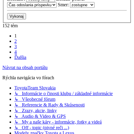
Smer:
152 tém
1
2
3
4
Ďalšia
Návrat na obsah portálu
Rýchla navigácia vo fórach
ToyotaTeam Slovakia
↳ Informácie o činosti klubu / základné informácie
↳ Všeobecné fórum
↳ Referencie & Rady & Skúsenosti
↳ Zrazy, akcie, linky
↳ Audio & Video & GPS
↳ My a naše káry - informácie, fotky a videá
↳ Off - topic (pivné reči ...)
Modely značky Toyota a Lexus