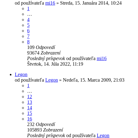
od používateľa
mi16
»
Streda, 15. Januára 2014, 10:24
1
…
4
5
6
7
8
109
Odpovedí
93674
Zobrazení
Posledný príspevok
od používateľa
mi16
Štvrtok, 14. Júla 2022, 11:19
Legon
od používateľa
Legon
»
Nedeľa, 15. Marca 2009, 21:03
1
…
12
13
14
15
16
232
Odpovedí
105893
Zobrazení
Posledný príspevok
od používateľa
Legon