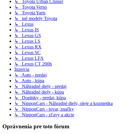
↳ Toyota Urban Cruiser
↳ Toyota Verso
↳ Toyota Yaris
↳ iné modely Toyota
↳ Lexus
↳ Lexus IS
↳ Lexus GS
↳ Lexus LS
↳ Lexus RX
↳ Lexus SC
↳ Lexus LFA
↳ Lexus CT 200h
Inzercia
↳ Auto - predaj
↳ Auto - kúpa
↳ Náhradné diely - predaj
↳ Náhradné diely - kúpa
↳ Doplnky - predaj, kúpa
↳ NipponCars - Náhradné diely, oleje a kozmetika
↳ NipponCars - tovar, značky
↳ NipponCars - zľavy a akcie
Oprávnenia pre toto fórum