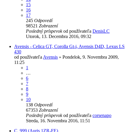
15
16
17
245
Odpovedí
98521
Zobrazení
Posledný príspevok
od používateľa
DenisLC
Utorok, 13. Decembra 2016, 09:32
Avensis - Celica GT, Corolla Gt-i, Avensis D4D, Lexus LS
430
od používateľa
Avensis
»
Pondelok, 9. Novembra 2009,
11:25
1
…
6
7
8
9
10
138
Odpovedí
67353
Zobrazení
Posledný príspevok
od používateľa
corsenapo
Streda, 16. Novembra 2016, 11:51
C_999 (Auris 1ZR-FE)