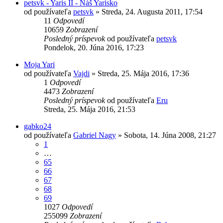
petsvk - Yaris II - Náš Yarisko
od používateľa
petsvk
»
Streda, 24. Augusta 2011, 17:54
11
Odpovedí
10659
Zobrazení
Posledný príspevok
od používateľa
petsvk
Pondelok, 20. Júna 2016, 17:23
Moja Yari
od používateľa
Vajdi
»
Streda, 25. Mája 2016, 17:36
1
Odpovedí
4473
Zobrazení
Posledný príspevok
od používateľa
Eru
Streda, 25. Mája 2016, 21:53
gabko24
od používateľa
Gabriel Nagy
»
Sobota, 14. Júna 2008, 21:27
1
…
65
66
67
68
69
1027
Odpovedí
255099
Zobrazení