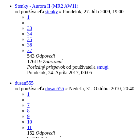
Stenky - Aurora II (MR2 AW11)
od používateľa
stenky
»
Pondelok, 27. Júla 2009, 19:00
1
…
33
34
35
36
37
543
Odpovedí
176119
Zobrazení
Posledný príspevok
od používateľa
smugi
Pondelok, 24. Apríla 2017, 00:05
dusan555
od používateľa
dusan555
»
Nedeľa, 31. Októbra 2010, 20:40
1
…
7
8
9
10
11
152
Odpovedí