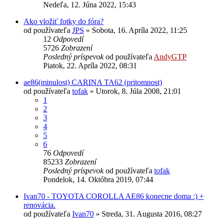
Nedeľa, 12. Júna 2022, 15:43
Ako vložiť fotky do fóra?
od používateľa
JPS
»
Sobota, 16. Apríla 2022, 11:25
12
Odpovedí
5726
Zobrazení
Posledný príspevok
od používateľa
AndyGTP
Piatok, 22. Apríla 2022, 08:31
ae86(minulost) CARINA TA62 (pritomnost)
od používateľa
tofak
»
Utorok, 8. Júla 2008, 21:01
1
2
3
4
5
6
76
Odpovedí
85233
Zobrazení
Posledný príspevok
od používateľa
tofak
Pondelok, 14. Októbra 2019, 07:44
Ivan70 - TOYOTA COROLLA AE86 konecne doma :) +
renovácia.
od používateľa
Ivan70
»
Streda, 31. Augusta 2016, 08:27