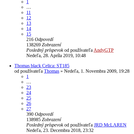
1
…
11
12
13
14
15
216
Odpovedí
138269
Zobrazení
Posledný príspevok
od používateľa
AndyGTP
Nedeľa, 28. Apríla 2019, 10:48
Thomas black Celica: ST185
od používateľa
Thomas
»
Nedeľa, 1. Novembra 2009, 19:28
1
…
23
24
25
26
27
390
Odpovedí
138985
Zobrazení
Posledný príspevok
od používateľa
JRD McLAREN
Nedeľa, 23. Decembra 2018, 23:32