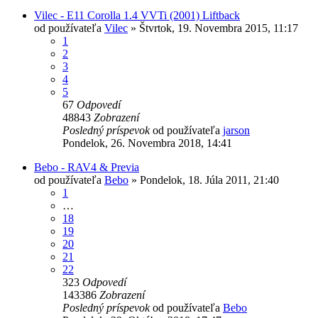
Vilec - E11 Corolla 1.4 VVTi (2001) Liftback
od používateľa
Vilec
»
Štvrtok, 19. Novembra 2015, 11:17
1
2
3
4
5
67
Odpovedí
48843
Zobrazení
Posledný príspevok
od používateľa
jarson
Pondelok, 26. Novembra 2018, 14:41
Bebo - RAV4 & Previa
od používateľa
Bebo
»
Pondelok, 18. Júla 2011, 21:40
1
…
18
19
20
21
22
323
Odpovedí
143386
Zobrazení
Posledný príspevok
od používateľa
Bebo