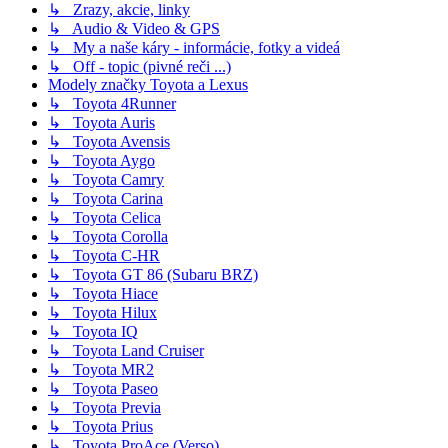
↳ Zrazy, akcie, linky
↳ Audio & Video & GPS
↳ My a naše káry - informácie, fotky a videá
↳ Off - topic (pivné reči ...)
Modely značky Toyota a Lexus
↳ Toyota 4Runner
↳ Toyota Auris
↳ Toyota Avensis
↳ Toyota Aygo
↳ Toyota Camry
↳ Toyota Carina
↳ Toyota Celica
↳ Toyota Corolla
↳ Toyota C-HR
↳ Toyota GT 86 (Subaru BRZ)
↳ Toyota Hiace
↳ Toyota Hilux
↳ Toyota IQ
↳ Toyota Land Cruiser
↳ Toyota MR2
↳ Toyota Paseo
↳ Toyota Previa
↳ Toyota Prius
↳ Toyota ProAce (Verso)