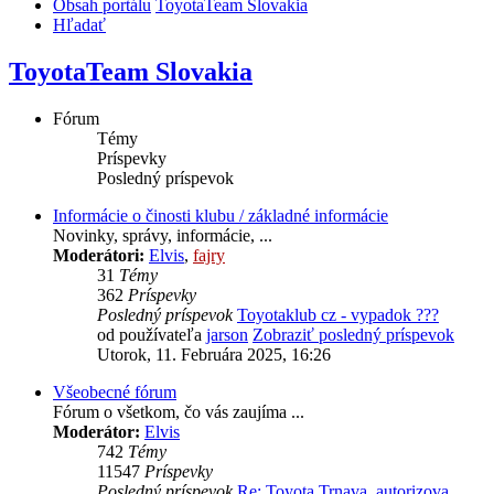
Obsah portálu
ToyotaTeam Slovakia
Hľadať
ToyotaTeam Slovakia
Fórum
Témy
Príspevky
Posledný príspevok
Informácie o činosti klubu / základné informácie
Novinky, správy, informácie, ...
Moderátori:
Elvis
,
fajry
31
Témy
362
Príspevky
Posledný príspevok
Toyotaklub cz - vypadok ???
od používateľa
jarson
Zobraziť posledný príspevok
Utorok, 11. Februára 2025, 16:26
Všeobecné fórum
Fórum o všetkom, čo vás zaujíma ...
Moderátor:
Elvis
742
Témy
11547
Príspevky
Posledný príspevok
Re: Toyota Trnava, autorizova…