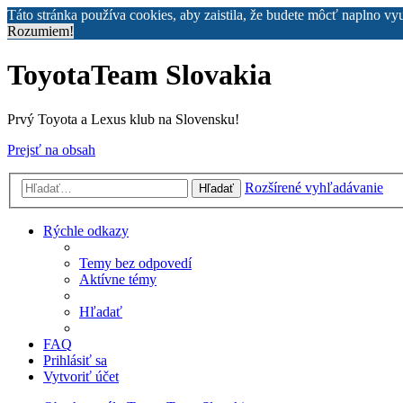
Táto stránka používa cookies, aby zaistila, že budete môcť naplno vy
Rozumiem!
ToyotaTeam Slovakia
Prvý Toyota a Lexus klub na Slovensku!
Prejsť na obsah
Rozšírené vyhľadávanie
Hľadať
Rýchle odkazy
Temy bez odpovedí
Aktívne témy
Hľadať
FAQ
Prihlásiť sa
Vytvoriť účet