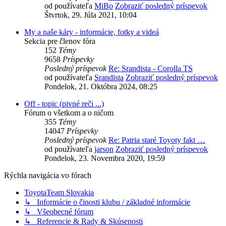
od používateľa
MiBo
Zobraziť posledný príspevok
Štvrtok, 29. Júla 2021, 10:04
My a naše káry - informácie, fotky a videá
Sekcia pre členov fóra
152
Témy
9658
Príspevky
Posledný príspevok
Re: Srandista - Corolla TS
od používateľa
Srandista
Zobraziť posledný príspevok
Pondelok, 21. Októbra 2024, 08:25
Off - topic (pivné reči ...)
Fórum o všetkom a o ničom
355
Témy
14047
Príspevky
Posledný príspevok
Re: Patria staré Toyoty fakt …
od používateľa
jarson
Zobraziť posledný príspevok
Pondelok, 23. Novembra 2020, 19:59
Rýchla navigácia vo fórach
ToyotaTeam Slovakia
↳ Informácie o činosti klubu / základné informácie
↳ Všeobecné fórum
↳ Referencie & Rady & Skúsenosti