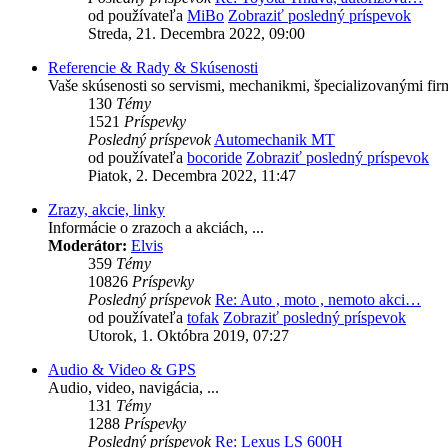
od používateľa
MiBo
Zobraziť posledný príspevok
Streda, 21. Decembra 2022, 09:00
Referencie & Rady & Skúsenosti
Vaše skúsenosti so servismi, mechanikmi, špecializovanými firm
130
Témy
1521
Príspevky
Posledný príspevok
Automechanik MT
od používateľa
bocoride
Zobraziť posledný príspevok
Piatok, 2. Decembra 2022, 11:47
Zrazy, akcie, linky
Informácie o zrazoch a akciách, ...
Moderátor:
Elvis
359
Témy
10826
Príspevky
Posledný príspevok
Re: Auto , moto , nemoto akci…
od používateľa
tofak
Zobraziť posledný príspevok
Utorok, 1. Októbra 2019, 07:27
Audio & Video & GPS
Audio, video, navigácia, ...
131
Témy
1288
Príspevky
Posledný príspevok
Re: Lexus LS 600H