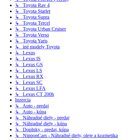
↳ Toyota Rav 4
↳ Toyota Starlet
↳ Toyota Supra
↳ Toyota Tercel
↳ Toyota Urban Cruiser
↳ Toyota Verso
↳ Toyota Yaris
↳ iné modely Toyota
↳ Lexus
↳ Lexus IS
↳ Lexus GS
↳ Lexus LS
↳ Lexus RX
↳ Lexus SC
↳ Lexus LFA
↳ Lexus CT 200h
Inzercia
↳ Auto - predaj
↳ Auto - kúpa
↳ Náhradné diely - predaj
↳ Náhradné diely - kúpa
↳ Doplnky - predaj, kúpa
↳ NipponCars - Náhradné diely, oleje a kozmetika