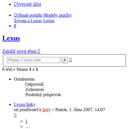
Vytvoriť účet
Obsah portálu
Modely značky
Toyota a Lexus
Lexus
Hľadať
Lexus
Založiť novú tému
Rozšírené
Hľadať
vyhľadávanie
6 tém • Strana
1
z
1
Oznámenia
Odpovedí
Zobrazení
Posledný príspevok
Lexus linky
od používateľa
fajry
»
Piatok, 1. Júna 2007, 14:07
1
…