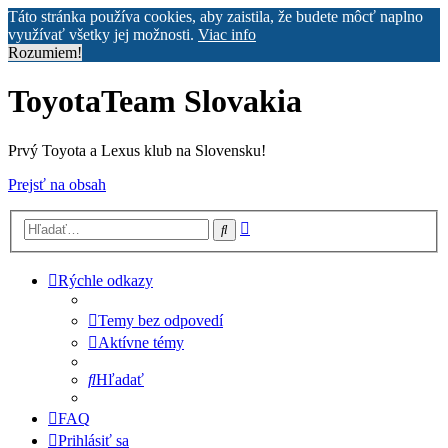
Táto stránka používa cookies, aby zaistila, že budete môcť naplno
využívať všetky jej možnosti.
Viac info
Rozumiem!
ToyotaTeam Slovakia
Prvý Toyota a Lexus klub na Slovensku!
Prejsť na obsah
Rozšírené
Hľadať
vyhľadávanie
Rýchle odkazy
Temy bez odpovedí
Aktívne témy
Hľadať
FAQ
Prihlásiť sa