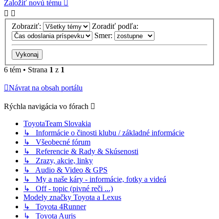
Založiť novú tému
Zobraziť:
Zoradiť podľa:
Smer:
6 tém • Strana
1
z
1
Návrat na obsah portálu
Rýchla navigácia vo fórach
ToyotaTeam Slovakia
↳ Informácie o činosti klubu / základné informácie
↳ Všeobecné fórum
↳ Referencie & Rady & Skúsenosti
↳ Zrazy, akcie, linky
↳ Audio & Video & GPS
↳ My a naše káry - informácie, fotky a videá
↳ Off - topic (pivné reči ...)
Modely značky Toyota a Lexus
↳ Toyota 4Runner
↳ Toyota Auris