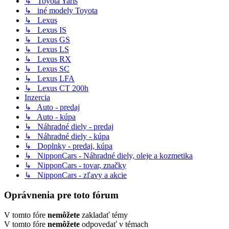
↳ Toyota Yaris
↳ iné modely Toyota
↳ Lexus
↳ Lexus IS
↳ Lexus GS
↳ Lexus LS
↳ Lexus RX
↳ Lexus SC
↳ Lexus LFA
↳ Lexus CT 200h
Inzercia
↳ Auto - predaj
↳ Auto - kúpa
↳ Náhradné diely - predaj
↳ Náhradné diely - kúpa
↳ Doplnky - predaj, kúpa
↳ NipponCars - Náhradné diely, oleje a kozmetika
↳ NipponCars - tovar, značky
↳ NipponCars - zľavy a akcie
Oprávnenia pre toto fórum
V tomto fóre
nemôžete
zakladať témy
V tomto fóre
nemôžete
odpovedať v témach