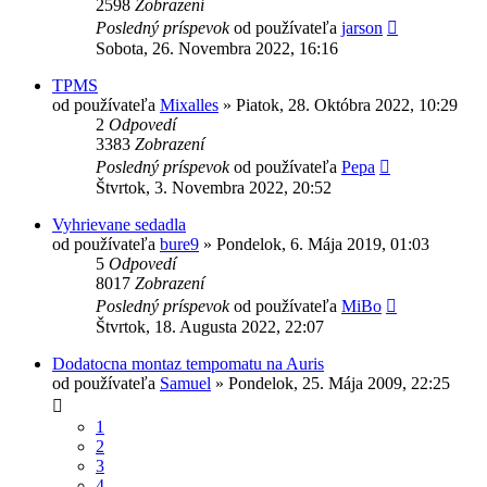
2598
Zobrazení
Posledný príspevok
od používateľa
jarson
Sobota, 26. Novembra 2022, 16:16
TPMS
od používateľa
Mixalles
»
Piatok, 28. Októbra 2022, 10:29
2
Odpovedí
3383
Zobrazení
Posledný príspevok
od používateľa
Pepa
Štvrtok, 3. Novembra 2022, 20:52
Vyhrievane sedadla
od používateľa
bure9
»
Pondelok, 6. Mája 2019, 01:03
5
Odpovedí
8017
Zobrazení
Posledný príspevok
od používateľa
MiBo
Štvrtok, 18. Augusta 2022, 22:07
Dodatocna montaz tempomatu na Auris
od používateľa
Samuel
»
Pondelok, 25. Mája 2009, 22:25
1
2
3
4