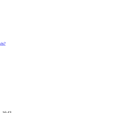
vis?
1, 16:43