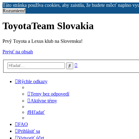
Táto stránka používa cookies, aby zaistila, že budete môcť naplno vy
Rozumiem!
ToyotaTeam Slovakia
Prvý Toyota a Lexus klub na Slovensku!
Prejsť na obsah
Rozšírené
Hľadať
vyhľadávanie
Rýchle odkazy
Temy bez odpovedí
Aktívne témy
Hľadať
FAQ
Prihlásiť sa
Vytvoriť účet