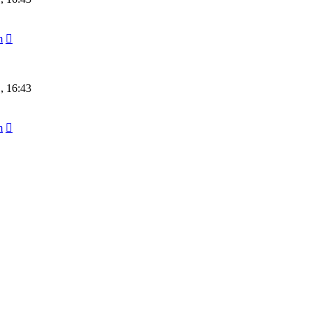
m
1, 16:43
m