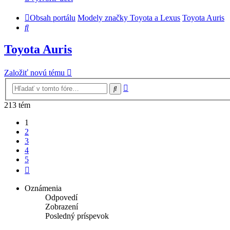
Obsah portálu
Modely značky Toyota a Lexus
Toyota Auris
Hľadať
Toyota Auris
Založiť novú tému
Rozšírené
Hľadať
vyhľadávanie
213 tém
1
2
3
4
5
Ďalšia
Oznámenia
Odpovedí
Zobrazení
Posledný príspevok