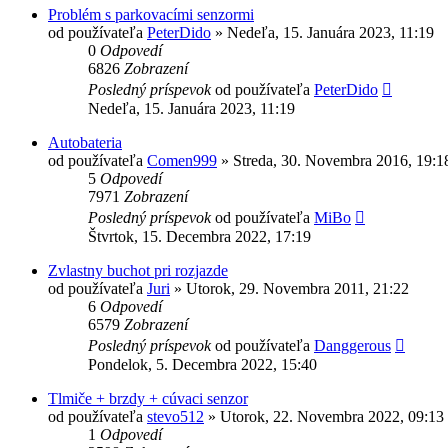
Problém s parkovacími senzormi
od používateľa
PeterDido
»
Nedeľa, 15. Januára 2023, 11:19
0
Odpovedí
6826
Zobrazení
Posledný príspevok
od používateľa
PeterDido
Nedeľa, 15. Januára 2023, 11:19
Autobateria
od používateľa
Comen999
»
Streda, 30. Novembra 2016, 19:1
5
Odpovedí
7971
Zobrazení
Posledný príspevok
od používateľa
MiBo
Štvrtok, 15. Decembra 2022, 17:19
Zvlastny buchot pri rozjazde
od používateľa
Juri
»
Utorok, 29. Novembra 2011, 21:22
6
Odpovedí
6579
Zobrazení
Posledný príspevok
od používateľa
Danggerous
Pondelok, 5. Decembra 2022, 15:40
Tlmiče + brzdy + cúvaci senzor
od používateľa
stevo512
»
Utorok, 22. Novembra 2022, 09:13
1
Odpovedí