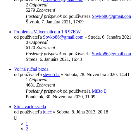
2
Odpovedí
5279
Zobrazení
Posledný príspevok
od používateľa
Sovko86@gmail.co
Štvrtok, 7. Januára 2021, 17:09
Problém s Valvematicom 1,6 97KW
od používateľa
Sovko86@gmail.com
»
Streda, 6. Januára 202
0
Odpovedí
6120
Zobrazení
Posledný príspevok
od používateľa
Sovko86@gmail.co
Streda, 6. Januára 2021, 16:43
Voľná ručná brzda
od používateľa
stevo512
»
Sobota, 28. Novembra 2020, 14:41
1
Odpovedí
4681
Zobrazení
Posledný príspevok
od používateľa
MiBo
Pondelok, 30. Novembra 2020, 11:09
Stretavacie svetla
od používateľa
julec
»
Sobota, 8. Júna 2013, 20:18
1
2