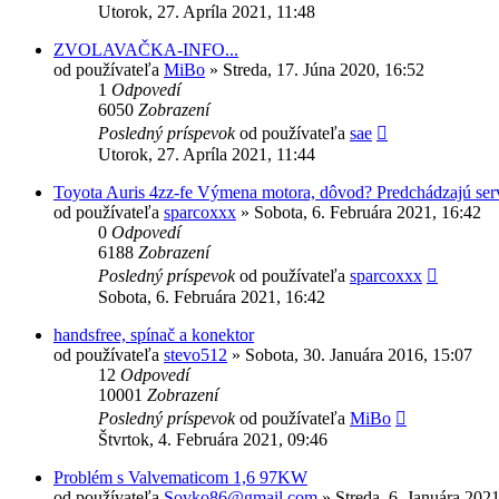
Utorok, 27. Apríla 2021, 11:48
ZVOLAVAČKA-INFO...
od používateľa
MiBo
»
Streda, 17. Júna 2020, 16:52
1
Odpovedí
6050
Zobrazení
Posledný príspevok
od používateľa
sae
Utorok, 27. Apríla 2021, 11:44
Toyota Auris 4zz-fe Výmena motora, dôvod? Predchádzajú ser
od používateľa
sparcoxxx
»
Sobota, 6. Februára 2021, 16:42
0
Odpovedí
6188
Zobrazení
Posledný príspevok
od používateľa
sparcoxxx
Sobota, 6. Februára 2021, 16:42
handsfree, spínač a konektor
od používateľa
stevo512
»
Sobota, 30. Januára 2016, 15:07
12
Odpovedí
10001
Zobrazení
Posledný príspevok
od používateľa
MiBo
Štvrtok, 4. Februára 2021, 09:46
Problém s Valvematicom 1,6 97KW
od používateľa
Sovko86@gmail.com
»
Streda, 6. Januára 202