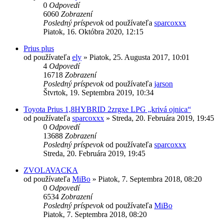
0
Odpovedí
6060
Zobrazení
Posledný príspevok
od používateľa
sparcoxxx
Piatok, 16. Októbra 2020, 12:15
Prius plus
od používateľa
ely
»
Piatok, 25. Augusta 2017, 10:01
4
Odpovedí
16718
Zobrazení
Posledný príspevok
od používateľa
jarson
Štvrtok, 19. Septembra 2019, 10:34
Toyota Prius 1,8HYBRID 2zrgxe LPG „krivá ojnica“
od používateľa
sparcoxxx
»
Streda, 20. Februára 2019, 19:45
0
Odpovedí
13688
Zobrazení
Posledný príspevok
od používateľa
sparcoxxx
Streda, 20. Februára 2019, 19:45
ZVOLAVACKA
od používateľa
MiBo
»
Piatok, 7. Septembra 2018, 08:20
0
Odpovedí
6534
Zobrazení
Posledný príspevok
od používateľa
MiBo
Piatok, 7. Septembra 2018, 08:20