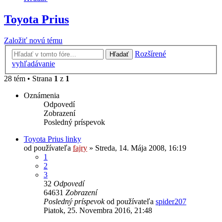
Toyota Prius
Založiť novú tému
Rozšírené
Hľadať
vyhľadávanie
28 tém • Strana
1
z
1
Oznámenia
Odpovedí
Zobrazení
Posledný príspevok
Toyota Prius linky
od používateľa
fajry
»
Streda, 14. Mája 2008, 16:19
1
2
3
32
Odpovedí
64631
Zobrazení
Posledný príspevok
od používateľa
spider207
Piatok, 25. Novembra 2016, 21:48