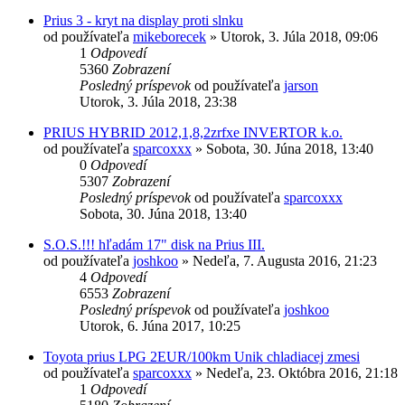
Prius 3 - kryt na display proti slnku
od používateľa
mikeborecek
»
Utorok, 3. Júla 2018, 09:06
1
Odpovedí
5360
Zobrazení
Posledný príspevok
od používateľa
jarson
Utorok, 3. Júla 2018, 23:38
PRIUS HYBRID 2012,1,8,2zrfxe INVERTOR k.o.
od používateľa
sparcoxxx
»
Sobota, 30. Júna 2018, 13:40
0
Odpovedí
5307
Zobrazení
Posledný príspevok
od používateľa
sparcoxxx
Sobota, 30. Júna 2018, 13:40
S.O.S.!!! hľadám 17" disk na Prius III.
od používateľa
joshkoo
»
Nedeľa, 7. Augusta 2016, 21:23
4
Odpovedí
6553
Zobrazení
Posledný príspevok
od používateľa
joshkoo
Utorok, 6. Júna 2017, 10:25
Toyota prius LPG 2EUR/100km Unik chladiacej zmesi
od používateľa
sparcoxxx
»
Nedeľa, 23. Októbra 2016, 21:18
1
Odpovedí