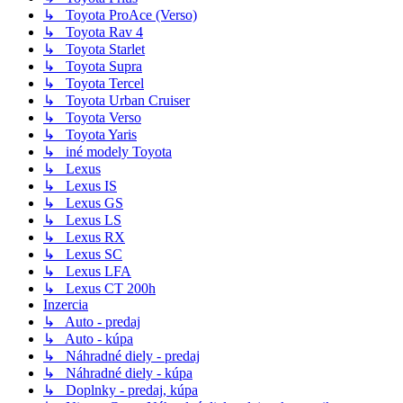
↳ Toyota ProAce (Verso)
↳ Toyota Rav 4
↳ Toyota Starlet
↳ Toyota Supra
↳ Toyota Tercel
↳ Toyota Urban Cruiser
↳ Toyota Verso
↳ Toyota Yaris
↳ iné modely Toyota
↳ Lexus
↳ Lexus IS
↳ Lexus GS
↳ Lexus LS
↳ Lexus RX
↳ Lexus SC
↳ Lexus LFA
↳ Lexus CT 200h
Inzercia
↳ Auto - predaj
↳ Auto - kúpa
↳ Náhradné diely - predaj
↳ Náhradné diely - kúpa
↳ Doplnky - predaj, kúpa