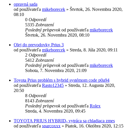
opravná sada
od používateľa
mikeborecek
»
Štvrtok, 26. Novembra 2020,
08:10
0
Odpovedí
5335
Zobrazení
Posledný príspevok
od používateľa
mikeborecek
Štvrtok, 26. Novembra 2020, 08:10
Olej do prevodovky Prius 3
od používateľa
mikeborecek
»
Streda, 8. Júla 2020, 09:11
2
Odpovedí
5412
Zobrazení
Posledný príspevok
od používateľa
mikeborecek
Sobota, 7. Novembra 2020, 21:09
Toyota Prius problém s hybrid systémom code p0a94
od používateľa
Rasto12345
»
Streda, 12. Augusta 2020,
20:50
8
Odpovedí
8143
Zobrazení
Posledný príspevok
od používateľa
Rolex
Streda, 4. Novembra 2020, 09:45
TOYOTA PRIUS HYBRID- vytráca sa chladiaca zmes
od používateľa
sparcoxxx
»
Piatok, 16. Októbra 2020, 12:15