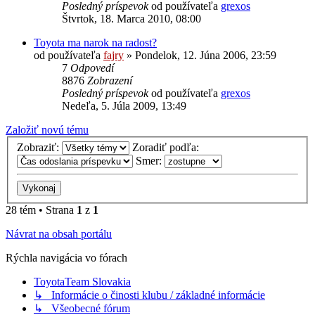
Posledný príspevok
od používateľa
grexos
Štvrtok, 18. Marca 2010, 08:00
Toyota ma narok na radost?
od používateľa
fajry
»
Pondelok, 12. Júna 2006, 23:59
7
Odpovedí
8876
Zobrazení
Posledný príspevok
od používateľa
grexos
Nedeľa, 5. Júla 2009, 13:49
Založiť novú tému
Zobraziť:
Zoradiť podľa:
Smer:
28 tém • Strana
1
z
1
Návrat na obsah portálu
Rýchla navigácia vo fórach
ToyotaTeam Slovakia
↳ Informácie o činosti klubu / základné informácie
↳ Všeobecné fórum