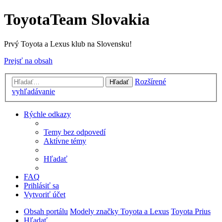
ToyotaTeam Slovakia
Prvý Toyota a Lexus klub na Slovensku!
Prejsť na obsah
Rozšírené
Hľadať
vyhľadávanie
Rýchle odkazy
Temy bez odpovedí
Aktívne témy
Hľadať
FAQ
Prihlásiť sa
Vytvoriť účet
Obsah portálu
Modely značky Toyota a Lexus
Toyota Prius
Hľadať