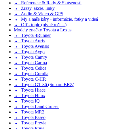
↳ Referencie & Rady & Skúsenosti
↳ Zrazy, akcie, linky
↳ Audio & Video & GPS
↳ My a naše káry - informácie, fotky a videá
↳ Off - topic (pivné reči ...)
Modely značky Toyota a Lexus
↳ Toyota 4Runner
↳ Toyota Auris
↳ Toyota Avensis
↳ Toyota Aygo
↳ Toyota Camry
↳ Toyota Carina
↳ Toyota Celica
↳ Toyota Corolla
↳ Toyota C-HR
↳ Toyota GT 86 (Subaru BRZ)
↳ Toyota Hiace
↳ Toyota Hilux
↳ Toyota IQ
↳ Toyota Land Cruiser
↳ Toyota MR2
↳ Toyota Paseo
↳ Toyota Previa
↳ Toyota Prius