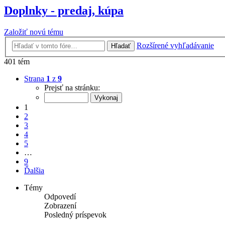
Doplnky - predaj, kúpa
Založiť novú tému
Rozšírené vyhľadávanie
Hľadať
401 tém
Strana
1
z
9
Prejsť na stránku:
1
2
3
4
5
…
9
Ďalšia
Témy
Odpovedí
Zobrazení
Posledný príspevok