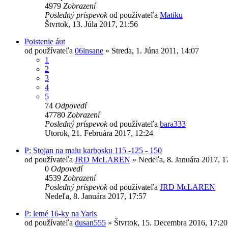
4979
Zobrazení
Posledný príspevok
od používateľa
Matiku
Štvrtok, 13. Júla 2017, 21:56
Poistenie áut
od používateľa
06insane
»
Streda, 1. Júna 2011, 14:07
1
2
3
4
5
74
Odpovedí
47780
Zobrazení
Posledný príspevok
od používateľa
bara333
Utorok, 21. Februára 2017, 12:24
P: Stojan na malu karbosku 115 -125 - 150
od používateľa
JRD McLAREN
»
Nedeľa, 8. Januára 2017, 1
0
Odpovedí
4539
Zobrazení
Posledný príspevok
od používateľa
JRD McLAREN
Nedeľa, 8. Januára 2017, 17:57
P: letné 16-ky na Yaris
od používateľa
dusan555
»
Štvrtok, 15. Decembra 2016, 17:20