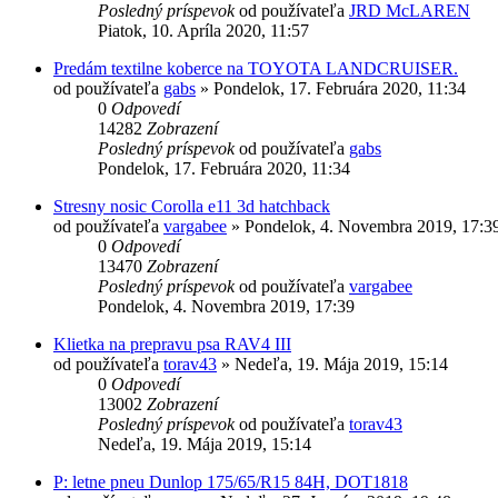
Posledný príspevok
od používateľa
JRD McLAREN
Piatok, 10. Apríla 2020, 11:57
Predám textilne koberce na TOYOTA LANDCRUISER.
od používateľa
gabs
»
Pondelok, 17. Februára 2020, 11:34
0
Odpovedí
14282
Zobrazení
Posledný príspevok
od používateľa
gabs
Pondelok, 17. Februára 2020, 11:34
Stresny nosic Corolla e11 3d hatchback
od používateľa
vargabee
»
Pondelok, 4. Novembra 2019, 17:3
0
Odpovedí
13470
Zobrazení
Posledný príspevok
od používateľa
vargabee
Pondelok, 4. Novembra 2019, 17:39
Klietka na prepravu psa RAV4 III
od používateľa
torav43
»
Nedeľa, 19. Mája 2019, 15:14
0
Odpovedí
13002
Zobrazení
Posledný príspevok
od používateľa
torav43
Nedeľa, 19. Mája 2019, 15:14
P: letne pneu Dunlop 175/65/R15 84H, DOT1818