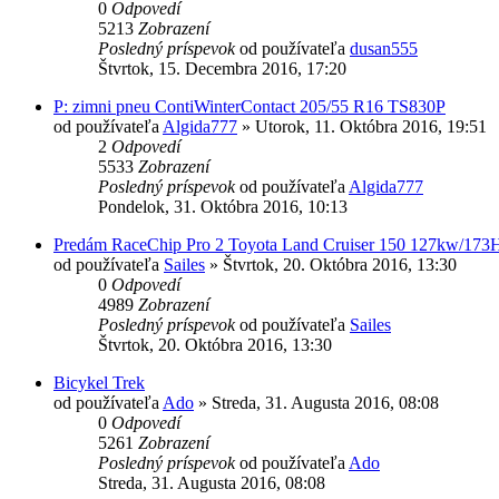
0
Odpovedí
5213
Zobrazení
Posledný príspevok
od používateľa
dusan555
Štvrtok, 15. Decembra 2016, 17:20
P: zimni pneu ContiWinterContact 205/55 R16 TS830P
od používateľa
Algida777
»
Utorok, 11. Októbra 2016, 19:51
2
Odpovedí
5533
Zobrazení
Posledný príspevok
od používateľa
Algida777
Pondelok, 31. Októbra 2016, 10:13
Predám RaceChip Pro 2 Toyota Land Cruiser 150 127kw/173
od používateľa
Sailes
»
Štvrtok, 20. Októbra 2016, 13:30
0
Odpovedí
4989
Zobrazení
Posledný príspevok
od používateľa
Sailes
Štvrtok, 20. Októbra 2016, 13:30
Bicykel Trek
od používateľa
Ado
»
Streda, 31. Augusta 2016, 08:08
0
Odpovedí
5261
Zobrazení
Posledný príspevok
od používateľa
Ado
Streda, 31. Augusta 2016, 08:08