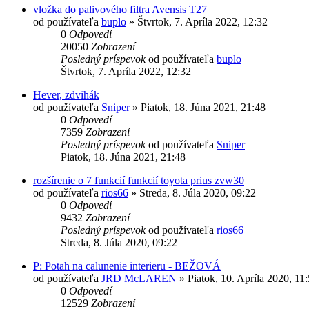
vložka do palivového filtra Avensis T27
od používateľa
buplo
»
Štvrtok, 7. Apríla 2022, 12:32
0
Odpovedí
20050
Zobrazení
Posledný príspevok
od používateľa
buplo
Štvrtok, 7. Apríla 2022, 12:32
Hever, zdvihák
od používateľa
Sniper
»
Piatok, 18. Júna 2021, 21:48
0
Odpovedí
7359
Zobrazení
Posledný príspevok
od používateľa
Sniper
Piatok, 18. Júna 2021, 21:48
rozšírenie o 7 funkcií funkcií toyota prius zvw30
od používateľa
rios66
»
Streda, 8. Júla 2020, 09:22
0
Odpovedí
9432
Zobrazení
Posledný príspevok
od používateľa
rios66
Streda, 8. Júla 2020, 09:22
P: Potah na calunenie interieru - BEŽOVÁ
od používateľa
JRD McLAREN
»
Piatok, 10. Apríla 2020, 11
0
Odpovedí
12529
Zobrazení