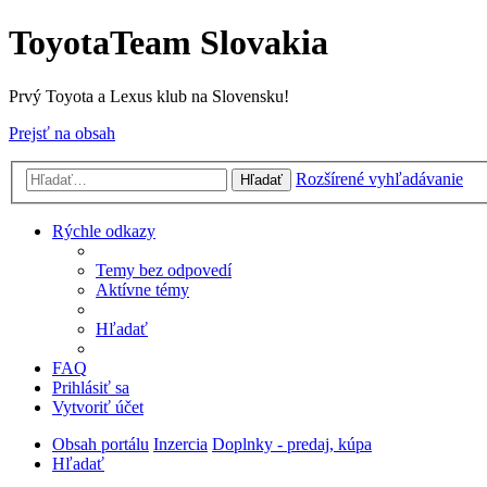
ToyotaTeam Slovakia
Prvý Toyota a Lexus klub na Slovensku!
Prejsť na obsah
Rozšírené vyhľadávanie
Hľadať
Rýchle odkazy
Temy bez odpovedí
Aktívne témy
Hľadať
FAQ
Prihlásiť sa
Vytvoriť účet
Obsah portálu
Inzercia
Doplnky - predaj, kúpa
Hľadať