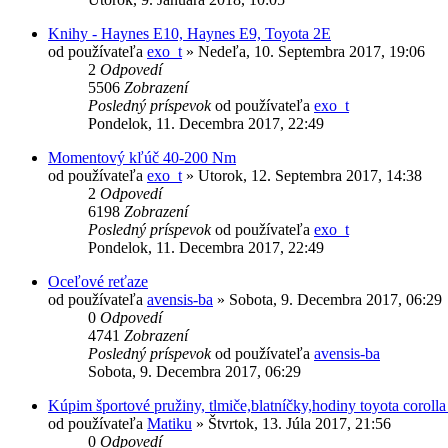
Knihy - Haynes E10, Haynes E9, Toyota 2E
od používateľa
exo_t
»
Nedeľa, 10. Septembra 2017, 19:06
2
Odpovedí
5506
Zobrazení
Posledný príspevok
od používateľa
exo_t
Pondelok, 11. Decembra 2017, 22:49
Momentový kľúč 40-200 Nm
od používateľa
exo_t
»
Utorok, 12. Septembra 2017, 14:38
2
Odpovedí
6198
Zobrazení
Posledný príspevok
od používateľa
exo_t
Pondelok, 11. Decembra 2017, 22:49
Oceľové reťaze
od používateľa
avensis-ba
»
Sobota, 9. Decembra 2017, 06:29
0
Odpovedí
4741
Zobrazení
Posledný príspevok
od používateľa
avensis-ba
Sobota, 9. Decembra 2017, 06:29
Kúpim športové pružiny, tlmiče,blatníčky,hodiny toyota corolla
od používateľa
Matiku
»
Štvrtok, 13. Júla 2017, 21:56
0
Odpovedí