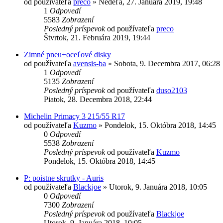
od používateľa
preco
»
Nedeľa, 27. Januára 2019, 19:48
1
Odpovedí
5583
Zobrazení
Posledný príspevok
od používateľa
preco
Štvrtok, 21. Februára 2019, 19:44
Zimné pneu+oceľové disky
od používateľa
avensis-ba
»
Sobota, 9. Decembra 2017, 06:28
1
Odpovedí
5135
Zobrazení
Posledný príspevok
od používateľa
duso2103
Piatok, 28. Decembra 2018, 22:44
Michelin Primacy 3 215/55 R17
od používateľa
Kuzmo
»
Pondelok, 15. Októbra 2018, 14:45
0
Odpovedí
5538
Zobrazení
Posledný príspevok
od používateľa
Kuzmo
Pondelok, 15. Októbra 2018, 14:45
P: poistne skrutky - Auris
od používateľa
Blackjoe
»
Utorok, 9. Januára 2018, 10:05
0
Odpovedí
7300
Zobrazení
Posledný príspevok
od používateľa
Blackjoe
Utorok, 9. Januára 2018, 10:05