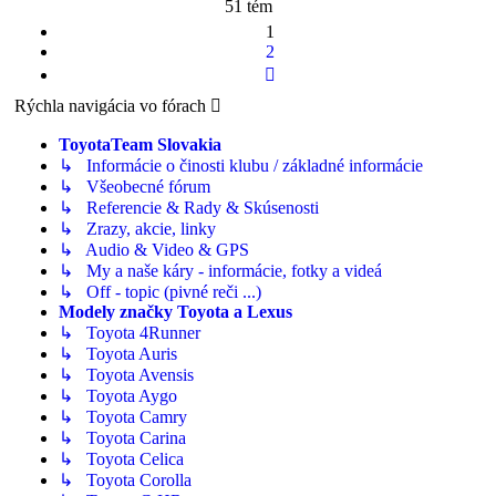
51 tém
1
2
Ďalšia
Rýchla navigácia vo fórach
ToyotaTeam Slovakia
↳ Informácie o činosti klubu / základné informácie
↳ Všeobecné fórum
↳ Referencie & Rady & Skúsenosti
↳ Zrazy, akcie, linky
↳ Audio & Video & GPS
↳ My a naše káry - informácie, fotky a videá
↳ Off - topic (pivné reči ...)
Modely značky Toyota a Lexus
↳ Toyota 4Runner
↳ Toyota Auris
↳ Toyota Avensis
↳ Toyota Aygo
↳ Toyota Camry
↳ Toyota Carina
↳ Toyota Celica
↳ Toyota Corolla