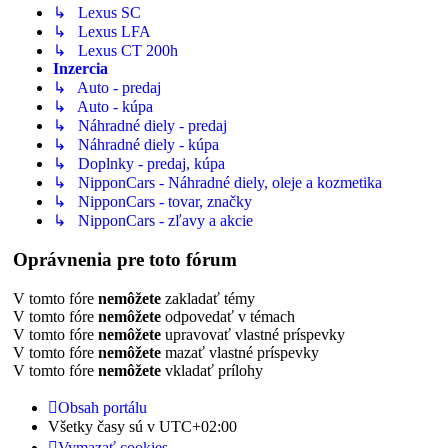
↳ Lexus SC
↳ Lexus LFA
↳ Lexus CT 200h
Inzercia
↳ Auto - predaj
↳ Auto - kúpa
↳ Náhradné diely - predaj
↳ Náhradné diely - kúpa
↳ Doplnky - predaj, kúpa
↳ NipponCars - Náhradné diely, oleje a kozmetika
↳ NipponCars - tovar, značky
↳ NipponCars - zľavy a akcie
Oprávnenia pre toto fórum
V tomto fóre
nemôžete
zakladať témy
V tomto fóre
nemôžete
odpovedať v témach
V tomto fóre
nemôžete
upravovať vlastné príspevky
V tomto fóre
nemôžete
mazať vlastné príspevky
V tomto fóre
nemôžete
vkladať prílohy
Obsah portálu
Všetky časy sú v
UTC+02:00
Vymazať cookies