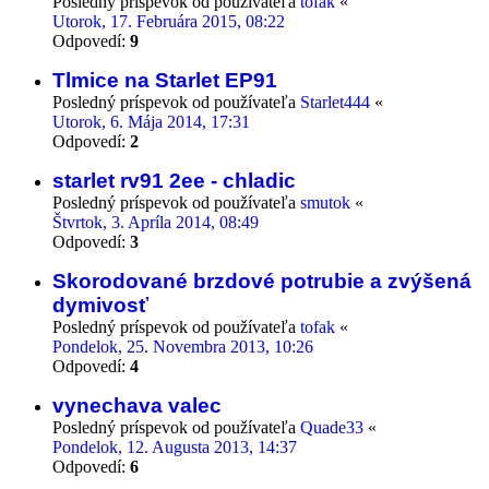
Posledný príspevok od používateľa
tofak
«
Utorok, 17. Februára 2015, 08:22
Odpovedí:
9
Tlmice na Starlet EP91
Posledný príspevok od používateľa
Starlet444
«
Utorok, 6. Mája 2014, 17:31
Odpovedí:
2
starlet rv91 2ee - chladic
Posledný príspevok od používateľa
smutok
«
Štvrtok, 3. Apríla 2014, 08:49
Odpovedí:
3
Skorodované brzdové potrubie a zvýšená
dymivosť
Posledný príspevok od používateľa
tofak
«
Pondelok, 25. Novembra 2013, 10:26
Odpovedí:
4
vynechava valec
Posledný príspevok od používateľa
Quade33
«
Pondelok, 12. Augusta 2013, 14:37
Odpovedí:
6