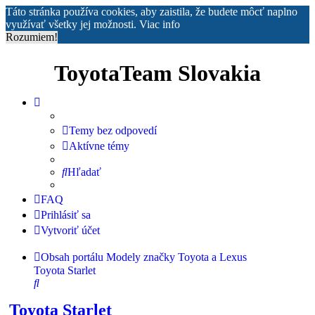
Táto stránka používa cookies, aby zaistila, že budete môcť naplno
využívať všetky jej možnosti.
Viac info
Rozumiem!
ToyotaTeam Slovakia
Temy bez odpovedí
Aktívne témy
Hľadať
FAQ
Prihlásiť sa
Vytvoriť účet
Obsah portálu
Modely značky Toyota a Lexus
Toyota Starlet
Hľadať
Toyota Starlet