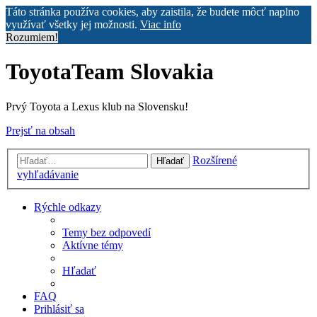
Táto stránka používa cookies, aby zaistila, že budete môcť naplno
využívať všetky jej možnosti.
Viac info
Rozumiem!
ToyotaTeam Slovakia
Prvý Toyota a Lexus klub na Slovensku!
Prejsť na obsah
Rozšírené
Hľadať
vyhľadávanie
Rýchle odkazy
Temy bez odpovedí
Aktívne témy
Hľadať
FAQ
Prihlásiť sa