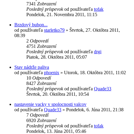
7341
Zobrazení
Posledný príspevok
od používateľa
tofak
Pondelok, 21. Novembra 2011, 11:15
Brzdový bubon...
od používateľa
starletko79
»
Štvrtok, 27. Októbra 2011,
08:39
2
Odpovedí
4751
Zobrazení
Posledný príspevok
od používateľa
drgi
Piatok, 28. Októbra 2011, 05:07
Stav nádrže paliva
od používateľa
phoenix
»
Utorok, 18. Októbra 2011, 11:02
10
Odpovedí
8427
Zobrazení
Posledný príspevok
od používateľa
Quade33
Štvrtok, 20. Októbra 2011, 10:54
nastavenie vacky v spolocnosti valcov
od používateľa
Quade33
»
Pondelok, 6. Júna 2011, 21:38
7
Odpovedí
6920
Zobrazení
Posledný príspevok
od používateľa
tofak
Pondelok, 13. Júna 2011, 05:46