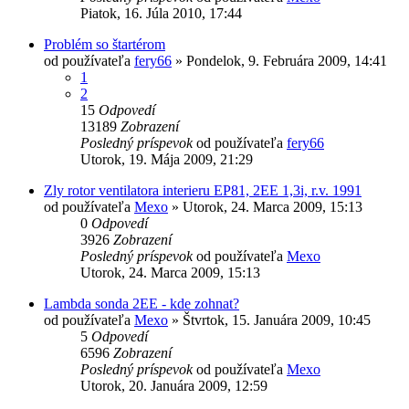
Piatok, 16. Júla 2010, 17:44
Problém so štartérom
od používateľa
fery66
»
Pondelok, 9. Februára 2009, 14:41
1
2
15
Odpovedí
13189
Zobrazení
Posledný príspevok
od používateľa
fery66
Utorok, 19. Mája 2009, 21:29
Zly rotor ventilatora interieru EP81, 2EE 1,3i, r.v. 1991
od používateľa
Mexo
»
Utorok, 24. Marca 2009, 15:13
0
Odpovedí
3926
Zobrazení
Posledný príspevok
od používateľa
Mexo
Utorok, 24. Marca 2009, 15:13
Lambda sonda 2EE - kde zohnat?
od používateľa
Mexo
»
Štvrtok, 15. Januára 2009, 10:45
5
Odpovedí
6596
Zobrazení
Posledný príspevok
od používateľa
Mexo
Utorok, 20. Januára 2009, 12:59