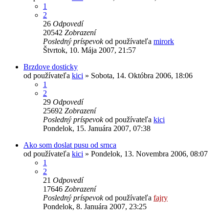
1
2
26
Odpovedí
20542
Zobrazení
Posledný príspevok
od používateľa
mirork
Štvrtok, 10. Mája 2007, 21:57
Brzdove dosticky
od používateľa
kici
»
Sobota, 14. Októbra 2006, 18:06
1
2
29
Odpovedí
25692
Zobrazení
Posledný príspevok
od používateľa
kici
Pondelok, 15. Januára 2007, 07:38
Ako som doslat pusu od srnca
od používateľa
kici
»
Pondelok, 13. Novembra 2006, 08:07
1
2
21
Odpovedí
17646
Zobrazení
Posledný príspevok
od používateľa
fajry
Pondelok, 8. Januára 2007, 23:25