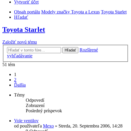
Vytvoriť účet
Obsah portálu
Modely značky Toyota a Lexus
Toyota Starlet
Hľadať
Toyota Starlet
Založiť novú tému
Rozšírené
Hľadať
vyhľadávanie
51 tém
1
2
Ďalšia
Témy
Odpovedí
Zobrazení
Posledný príspevok
Vole ventilov
od používateľa
Mexo
»
Streda, 20. Septembra 2006, 14:28