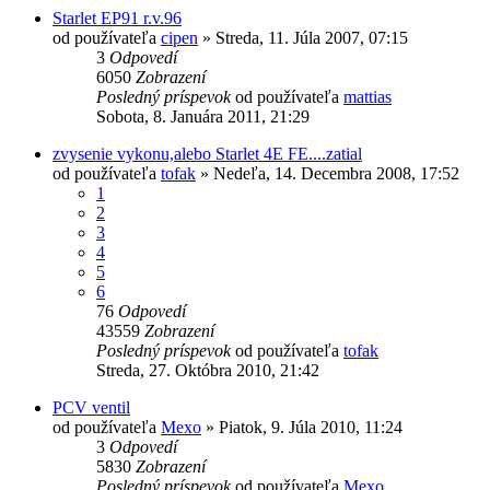
Starlet EP91 r.v.96
od používateľa
cipen
»
Streda, 11. Júla 2007, 07:15
3
Odpovedí
6050
Zobrazení
Posledný príspevok
od používateľa
mattias
Sobota, 8. Januára 2011, 21:29
zvysenie vykonu,alebo Starlet 4E FE....zatial
od používateľa
tofak
»
Nedeľa, 14. Decembra 2008, 17:52
1
2
3
4
5
6
76
Odpovedí
43559
Zobrazení
Posledný príspevok
od používateľa
tofak
Streda, 27. Októbra 2010, 21:42
PCV ventil
od používateľa
Mexo
»
Piatok, 9. Júla 2010, 11:24
3
Odpovedí
5830
Zobrazení
Posledný príspevok
od používateľa
Mexo