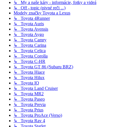
↳ My a naše káry - informácie, fotky a videá
↳ Off - topic (pivné reči ...)
Modely značky Toyota a Lexus
↳ Toyota 4Runner
↳ Toyota Auris
↳ Toyota Avensis
↳ Toyota Aygo
↳ Toyota Camry
↳ Toyota Carina
↳ Toyota Celica
↳ Toyota Corolla
↳ Toyota C-HR
↳ Toyota GT 86 (Subaru BRZ)
↳ Toyota Hiace
↳ Toyota Hilux
↳ Toyota IQ
↳ Toyota Land Cruiser
↳ Toyota MR2
↳ Toyota Paseo
↳ Toyota Previa
↳ Toyota Prius
↳ Toyota ProAce (Verso)
↳ Toyota Rav 4
↳ Toyota Starlet