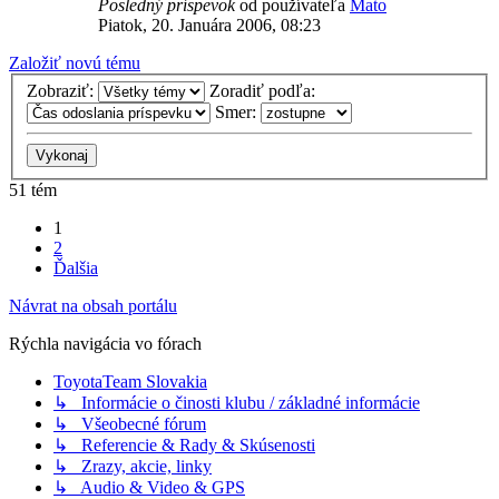
Posledný príspevok
od používateľa
Mato
Piatok, 20. Januára 2006, 08:23
Založiť novú tému
Zobraziť:
Zoradiť podľa:
Smer:
51 tém
1
2
Ďalšia
Návrat na obsah portálu
Rýchla navigácia vo fórach
ToyotaTeam Slovakia
↳ Informácie o činosti klubu / základné informácie
↳ Všeobecné fórum
↳ Referencie & Rady & Skúsenosti
↳ Zrazy, akcie, linky
↳ Audio & Video & GPS