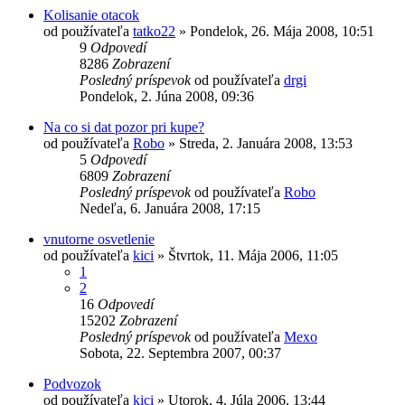
Kolisanie otacok
od používateľa
tatko22
»
Pondelok, 26. Mája 2008, 10:51
9
Odpovedí
8286
Zobrazení
Posledný príspevok
od používateľa
drgi
Pondelok, 2. Júna 2008, 09:36
Na co si dat pozor pri kupe?
od používateľa
Robo
»
Streda, 2. Januára 2008, 13:53
5
Odpovedí
6809
Zobrazení
Posledný príspevok
od používateľa
Robo
Nedeľa, 6. Januára 2008, 17:15
vnutorne osvetlenie
od používateľa
kici
»
Štvrtok, 11. Mája 2006, 11:05
1
2
16
Odpovedí
15202
Zobrazení
Posledný príspevok
od používateľa
Mexo
Sobota, 22. Septembra 2007, 00:37
Podvozok
od používateľa
kici
»
Utorok, 4. Júla 2006, 13:44