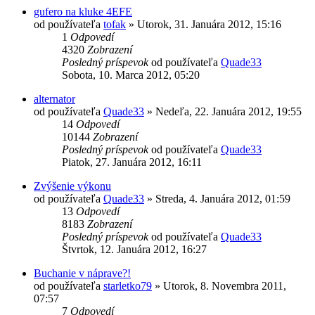
gufero na kluke 4EFE
od používateľa
tofak
»
Utorok, 31. Januára 2012, 15:16
1
Odpovedí
4320
Zobrazení
Posledný príspevok
od používateľa
Quade33
Sobota, 10. Marca 2012, 05:20
alternator
od používateľa
Quade33
»
Nedeľa, 22. Januára 2012, 19:55
14
Odpovedí
10144
Zobrazení
Posledný príspevok
od používateľa
Quade33
Piatok, 27. Januára 2012, 16:11
Zvýšenie výkonu
od používateľa
Quade33
»
Streda, 4. Januára 2012, 01:59
13
Odpovedí
8183
Zobrazení
Posledný príspevok
od používateľa
Quade33
Štvrtok, 12. Januára 2012, 16:27
Buchanie v náprave?!
od používateľa
starletko79
»
Utorok, 8. Novembra 2011,
07:57
7
Odpovedí