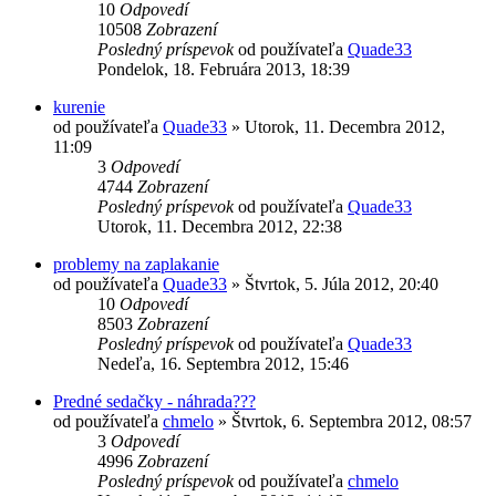
10
Odpovedí
10508
Zobrazení
Posledný príspevok
od používateľa
Quade33
Pondelok, 18. Februára 2013, 18:39
kurenie
od používateľa
Quade33
»
Utorok, 11. Decembra 2012,
11:09
3
Odpovedí
4744
Zobrazení
Posledný príspevok
od používateľa
Quade33
Utorok, 11. Decembra 2012, 22:38
problemy na zaplakanie
od používateľa
Quade33
»
Štvrtok, 5. Júla 2012, 20:40
10
Odpovedí
8503
Zobrazení
Posledný príspevok
od používateľa
Quade33
Nedeľa, 16. Septembra 2012, 15:46
Predné sedačky - náhrada???
od používateľa
chmelo
»
Štvrtok, 6. Septembra 2012, 08:57
3
Odpovedí
4996
Zobrazení
Posledný príspevok
od používateľa
chmelo