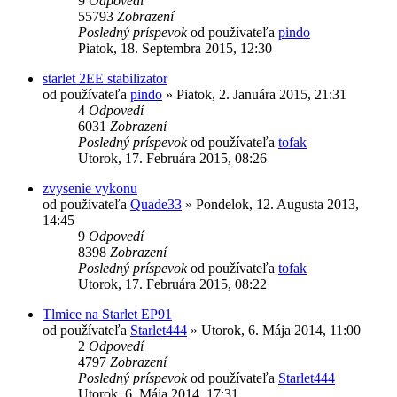
9
Odpovedí
55793
Zobrazení
Posledný príspevok
od používateľa
pindo
Piatok, 18. Septembra 2015, 12:30
starlet 2EE stabilizator
od používateľa
pindo
»
Piatok, 2. Januára 2015, 21:31
4
Odpovedí
6031
Zobrazení
Posledný príspevok
od používateľa
tofak
Utorok, 17. Februára 2015, 08:26
zvysenie vykonu
od používateľa
Quade33
»
Pondelok, 12. Augusta 2013,
14:45
9
Odpovedí
8398
Zobrazení
Posledný príspevok
od používateľa
tofak
Utorok, 17. Februára 2015, 08:22
Tlmice na Starlet EP91
od používateľa
Starlet444
»
Utorok, 6. Mája 2014, 11:00
2
Odpovedí
4797
Zobrazení
Posledný príspevok
od používateľa
Starlet444
Utorok, 6. Mája 2014, 17:31