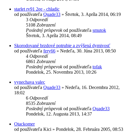
starlet rv91 2ee - chladic
od používateľa
Quade33
»
Štvrtok, 3. Apríla 2014, 06:19
3
Odpovedí
5108
Zobrazení
Posledný príspevok
od používateľa
smutok
Štvrtok, 3. Apríla 2014, 08:49
Skorodované brzdové potrubie a zvýšená dymivosť
od používateľa
fery66
»
Nedeľa, 30. Júna 2013, 08:50
4
Odpovedí
6861
Zobrazení
Posledný príspevok
od používateľa
tofak
Pondelok, 25. Novembra 2013, 10:26
vynechava valec
od používateľa
Quade33
»
Nedeľa, 16. Decembra 2012,
18:02
6
Odpovedí
8535
Zobrazení
Posledný príspevok
od používateľa
Quade33
Pondelok, 12. Augusta 2013, 14:37
Otackomer
od používateľa
Kici
»
Pondelok, 28. Februára 2005, 08:53