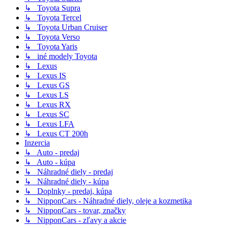
↳ Toyota Supra
↳ Toyota Tercel
↳ Toyota Urban Cruiser
↳ Toyota Verso
↳ Toyota Yaris
↳ iné modely Toyota
↳ Lexus
↳ Lexus IS
↳ Lexus GS
↳ Lexus LS
↳ Lexus RX
↳ Lexus SC
↳ Lexus LFA
↳ Lexus CT 200h
Inzercia
↳ Auto - predaj
↳ Auto - kúpa
↳ Náhradné diely - predaj
↳ Náhradné diely - kúpa
↳ Doplnky - predaj, kúpa
↳ NipponCars - Náhradné diely, oleje a kozmetika
↳ NipponCars - tovar, značky
↳ NipponCars - zľavy a akcie