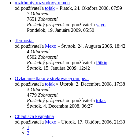
roztrhnuty rozvodovy remen
od používateľa
tofak
»
Piatok, 24. Októbra 2008, 07:59
7
Odpovedí
7651
Zobrazení
Posledný príspevok
od používateľa
yayo
Pondelok, 19. Januára 2009, 05:50
Termostat
od používateľa
Mexo
»
Štvrtok, 24. Augusta 2006, 18:42
4
Odpovedí
6502
Zobrazení
Posledný príspevok
od používateľa
Pitkin
Štvrtok, 15. Januára 2009, 12:42
Ovladanie tlaku v strekovacej rampe...
od používateľa
tofak
»
Utorok, 2. Decembra 2008, 17:38
3
Odpovedí
4779
Zobrazení
Posledný príspevok
od používateľa
tofak
Štvrtok, 4. Decembra 2008, 06:27
Chladiaca kvapalina
od používateľa
Mexo
»
Utorok, 17. Októbra 2006, 21:30
1
2