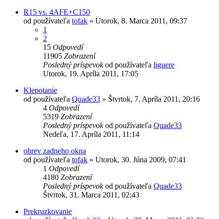
R15 vs. 4AFE+C150
od používateľa
tofak
»
Utorok, 8. Marca 2011, 09:37
1
2
15
Odpovedí
11905
Zobrazení
Posledný príspevok
od používateľa
liguere
Utorok, 19. Apríla 2011, 17:05
Klepotanie
od používateľa
Quade33
»
Štvrtok, 7. Apríla 2011, 20:16
4
Odpovedí
5319
Zobrazení
Posledný príspevok
od používateľa
Quade33
Nedeľa, 17. Apríla 2011, 11:14
ohrev zadneho okna
od používateľa
tofak
»
Utorok, 30. Júna 2009, 07:41
1
Odpovedí
4180
Zobrazení
Posledný príspevok
od používateľa
Quade33
Štvrtok, 31. Marca 2011, 02:43
Prekruzkovanie