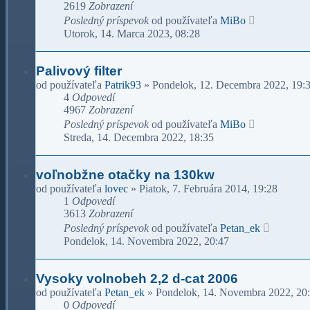
2619
Zobrazení
Posledný príspevok
od používateľa
MiBo
Utorok, 14. Marca 2023, 08:28
Palivový filter
od používateľa
Patrik93
»
Pondelok, 12. Decembra 2022, 19:
4
Odpovedí
4967
Zobrazení
Posledný príspevok
od používateľa
MiBo
Streda, 14. Decembra 2022, 18:35
voľnobžne otačky na 130kw
od používateľa
lovec
»
Piatok, 7. Februára 2014, 19:28
1
Odpovedí
3613
Zobrazení
Posledný príspevok
od používateľa
Petan_ek
Pondelok, 14. Novembra 2022, 20:47
Vysoky volnobeh 2,2 d-cat 2006
od používateľa
Petan_ek
»
Pondelok, 14. Novembra 2022, 20
0
Odpovedí