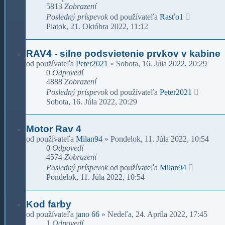
5813
Zobrazení
Posledný príspevok
od používateľa
Rasťo1
Piatok, 21. Októbra 2022, 11:12
RAV4 - silne podsvietenie prvkov v kabine
od používateľa
Peter2021
»
Sobota, 16. Júla 2022, 20:29
0
Odpovedí
4888
Zobrazení
Posledný príspevok
od používateľa
Peter2021
Sobota, 16. Júla 2022, 20:29
Motor Rav 4
od používateľa
Milan94
»
Pondelok, 11. Júla 2022, 10:54
0
Odpovedí
4574
Zobrazení
Posledný príspevok
od používateľa
Milan94
Pondelok, 11. Júla 2022, 10:54
Kod farby
od používateľa
jano 66
»
Nedeľa, 24. Apríla 2022, 17:45
1
Odpovedí