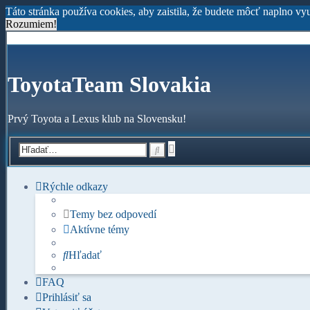
Táto stránka používa cookies, aby zaistila, že budete môcť naplno vy
Rozumiem!
ToyotaTeam Slovakia
Prvý Toyota a Lexus klub na Slovensku!
Rozšírené
Hľadať
vyhľadávanie
Rýchle odkazy
Temy bez odpovedí
Aktívne témy
Hľadať
FAQ
Prihlásiť sa