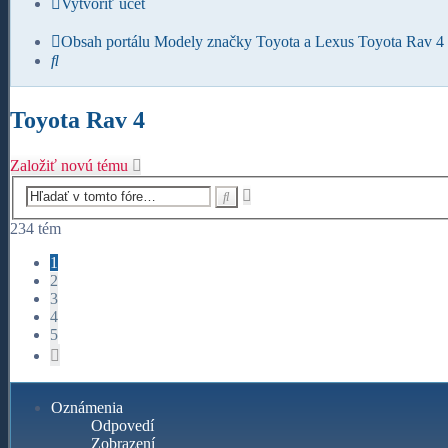
Vytvoriť účet
Obsah portálu
Modely značky Toyota a Lexus
Toyota Rav 4
Hľadať
Toyota Rav 4
Založiť novú tému
Rozšírené
Hľadať
vyhľadávanie
234 tém
1
2
3
4
5
Ďalšia
Oznámenia
Odpovedí
Zobrazení