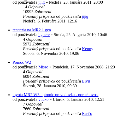
od používateľa
jijig
»
Nedeľa, 23. Januára 2011, 20:00
14
Odpovedí
10995
Zobrazení
Posledný príspevok
od používateľa
jijig
Nedeľa, 6. Februára 2011, 12:16
recenzia na MR2 1.gen
od používateľa
liguere
»
Streda, 25. Augusta 2010, 10:46
4
Odpovedí
5972
Zobrazení
Posledný príspevok
od používateľa
Kenny
Sobota, 6. Novembra 2010, 19:06
Pomoc W2
od používateľa
Misso
»
Pondelok, 17. Novembra 2008, 21:29
4
Odpovedí
6094
Zobrazení
Posledný príspevok
od používateľa
Elvis
Štvrtok, 28. Januára 2010, 09:39
toyota MR2 W3 tiptronic prevodovka - poruchovost
od používateľa
vticko
»
Utorok, 5. Januára 2010, 12:51
7
Odpovedí
7660
Zobrazení
Posledný príspevok
od používateľa
Rasťo