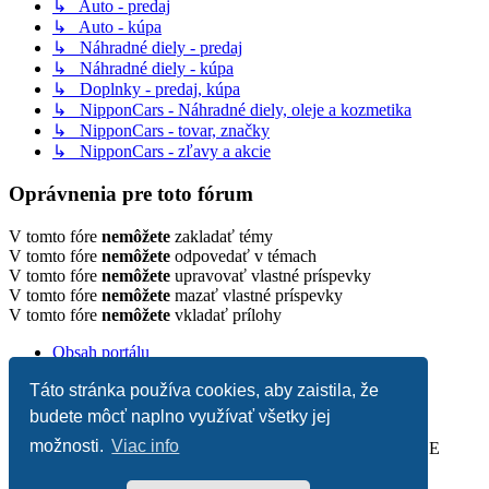
↳ Auto - predaj
↳ Auto - kúpa
↳ Náhradné diely - predaj
↳ Náhradné diely - kúpa
↳ Doplnky - predaj, kúpa
↳ NipponCars - Náhradné diely, oleje a kozmetika
↳ NipponCars - tovar, značky
↳ NipponCars - zľavy a akcie
Oprávnenia pre toto fórum
V tomto fóre
nemôžete
zakladať témy
V tomto fóre
nemôžete
odpovedať v témach
V tomto fóre
nemôžete
upravovať vlastné príspevky
V tomto fóre
nemôžete
mazať vlastné príspevky
V tomto fóre
nemôžete
vkladať prílohy
Obsah portálu
Všetky časy sú v
UTC+02:00
Táto stránka používa cookies, aby zaistila, že
Vymazať cookies
Napísať administrátorovi
budete môcť naplno využívať všetky jej
možnosti.
Viac info
Založené na
phpBB
® Forum Software © phpBB Limited | SE
Square Left by
PhpBB3 BBCodes