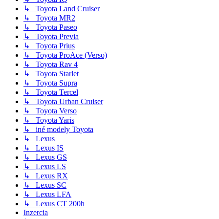
↳ Toyota Land Cruiser
↳ Toyota MR2
↳ Toyota Paseo
↳ Toyota Previa
↳ Toyota Prius
↳ Toyota ProAce (Verso)
↳ Toyota Rav 4
↳ Toyota Starlet
↳ Toyota Supra
↳ Toyota Tercel
↳ Toyota Urban Cruiser
↳ Toyota Verso
↳ Toyota Yaris
↳ iné modely Toyota
↳ Lexus
↳ Lexus IS
↳ Lexus GS
↳ Lexus LS
↳ Lexus RX
↳ Lexus SC
↳ Lexus LFA
↳ Lexus CT 200h
Inzercia