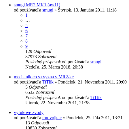
smugi MR2 MK1 (aw11)
od používateľa
smugi
»
Štvrtok, 13. Januára 2011, 11:18
1
…
5
6
7
8
9
129
Odpovedí
87973
Zobrazení
Posledný príspevok
od používateľa
smugi
Nedeľa, 25. Marca 2018, 20:38
mechanik co sa vyzna v MR2-ke
od používateľa
TiTlik
»
Pondelok, 21. Novembra 2011, 20:00
5
Odpovedí
6532
Zobrazení
Posledný príspevok
od používateľa
TiTlik
Utorok, 22. Novembra 2011, 21:38
vyfukove zvody
od používateľa
mrdvojkac
»
Pondelok, 25. Júla 2011, 13:21
13
Odpovedí
10830
Zobrazení