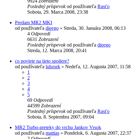
9924
Zobrazení
Posledný príspevok
od používateľa
Rasťo
Sobota, 29. Marca 2008, 23:38
Predam MR2 MKI
od používateľa
dieego
»
Streda, 30. Januára 2008, 06:13
4
Odpovedí
6631
Zobrazení
Posledný príspevok
od používateľa
dieego
Streda, 12. Marca 2008, 20:41
co poviete na tieto spoilere?
od používateľa
lubosrk
»
Nedeľa, 12. Augusta 2007, 11:58
1
2
3
4
5
69
Odpovedí
44599
Zobrazení
Posledný príspevok
od používateľa
Rasťo
Sobota, 8. Septembra 2007, 09:04
MR2 Turbo-preteky do vrchu Jankov Vrsok
od používateľa
mattias
»
Pondelok, 6. Augusta 2007, 22:37
2
Odpovedí