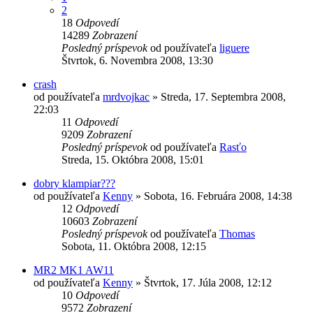
2
18
Odpovedí
14289
Zobrazení
Posledný príspevok
od používateľa
liguere
Štvrtok, 6. Novembra 2008, 13:30
crash
od používateľa
mrdvojkac
»
Streda, 17. Septembra 2008,
22:03
11
Odpovedí
9209
Zobrazení
Posledný príspevok
od používateľa
Rasťo
Streda, 15. Októbra 2008, 15:01
dobry klampiar???
od používateľa
Kenny
»
Sobota, 16. Februára 2008, 14:38
12
Odpovedí
10603
Zobrazení
Posledný príspevok
od používateľa
Thomas
Sobota, 11. Októbra 2008, 12:15
MR2 MK1 AW11
od používateľa
Kenny
»
Štvrtok, 17. Júla 2008, 12:12
10
Odpovedí
9572
Zobrazení