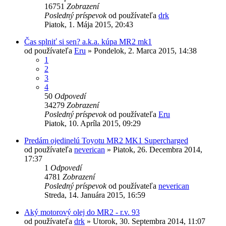
16751
Zobrazení
Posledný príspevok
od používateľa
drk
Piatok, 1. Mája 2015, 20:43
Čas splniť si sen? a.k.a. kúpa MR2 mk1
od používateľa
Eru
»
Pondelok, 2. Marca 2015, 14:38
1
2
3
4
50
Odpovedí
34279
Zobrazení
Posledný príspevok
od používateľa
Eru
Piatok, 10. Apríla 2015, 09:29
Predám ojedinelú Toyotu MR2 MK1 Supercharged
od používateľa
neverican
»
Piatok, 26. Decembra 2014,
17:37
1
Odpovedí
4781
Zobrazení
Posledný príspevok
od používateľa
neverican
Streda, 14. Januára 2015, 16:59
Aký motorový olej do MR2 - r.v. 93
od používateľa
drk
»
Utorok, 30. Septembra 2014, 11:07