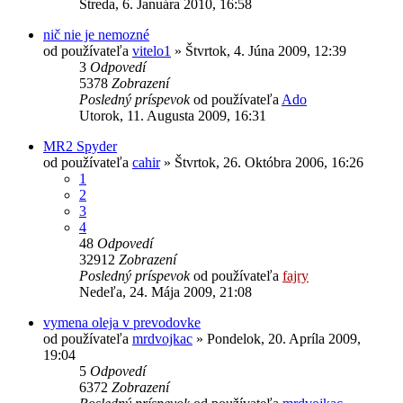
Streda, 6. Januára 2010, 16:58
nič nie je nemozné
od používateľa
vitelo1
»
Štvrtok, 4. Júna 2009, 12:39
3
Odpovedí
5378
Zobrazení
Posledný príspevok
od používateľa
Ado
Utorok, 11. Augusta 2009, 16:31
MR2 Spyder
od používateľa
cahir
»
Štvrtok, 26. Októbra 2006, 16:26
1
2
3
4
48
Odpovedí
32912
Zobrazení
Posledný príspevok
od používateľa
fajry
Nedeľa, 24. Mája 2009, 21:08
vymena oleja v prevodovke
od používateľa
mrdvojkac
»
Pondelok, 20. Apríla 2009,
19:04
5
Odpovedí
6372
Zobrazení