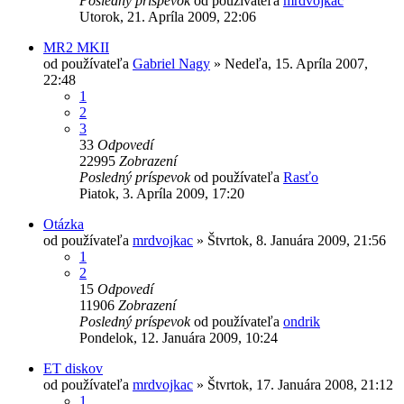
Posledný príspevok
od používateľa
mrdvojkac
Utorok, 21. Apríla 2009, 22:06
MR2 MKII
od používateľa
Gabriel Nagy
»
Nedeľa, 15. Apríla 2007,
22:48
1
2
3
33
Odpovedí
22995
Zobrazení
Posledný príspevok
od používateľa
Rasťo
Piatok, 3. Apríla 2009, 17:20
Otázka
od používateľa
mrdvojkac
»
Štvrtok, 8. Januára 2009, 21:56
1
2
15
Odpovedí
11906
Zobrazení
Posledný príspevok
od používateľa
ondrik
Pondelok, 12. Januára 2009, 10:24
ET diskov
od používateľa
mrdvojkac
»
Štvrtok, 17. Januára 2008, 21:12
1