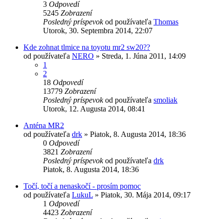
3
Odpovedí
5245
Zobrazení
Posledný príspevok
od používateľa
Thomas
Utorok, 30. Septembra 2014, 22:07
Kde zohnat tlmice na toyotu mr2 sw20??
od používateľa
NERO
»
Streda, 1. Júna 2011, 14:09
1
2
18
Odpovedí
13779
Zobrazení
Posledný príspevok
od používateľa
smoliak
Utorok, 12. Augusta 2014, 08:41
Anténa MR2
od používateľa
drk
»
Piatok, 8. Augusta 2014, 18:36
0
Odpovedí
3821
Zobrazení
Posledný príspevok
od používateľa
drk
Piatok, 8. Augusta 2014, 18:36
Točí, točí a nenaskočí - prosím pomoc
od používateľa
LukuL
»
Piatok, 30. Mája 2014, 09:17
1
Odpovedí
4423
Zobrazení