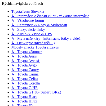
Rýchla navigácia vo fórach
ToyotaTeam Slovakia
↳ Informácie o činosti klubu / základné informácie
↳ Všeobecné fórum
↳ Referencie & Rady & Skúsenosti
↳ Zrazy, akcie, linky
↳ Audio & Video & GPS
↳ My a naše káry - informácie, fotky a videá
↳ Off - topic (pivné reči ...)
Modely značky Toyota a Lexus
↳ Toyota 4Runner
↳ Toyota Auris
↳ Toyota Avensis
↳ Toyota Aygo
↳ Toyota Camry
↳ Toyota Carina
↳ Toyota Celica
↳ Toyota Corolla
↳ Toyota C-HR
↳ Toyota GT 86 (Subaru BRZ)
↳ Toyota Hiace
↳ Toyota Hilux
↳ Toyota IQ