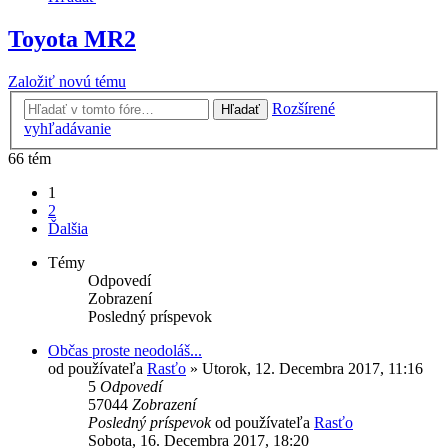
Toyota MR2
Založiť novú tému
Rozšírené
Hľadať
vyhľadávanie
66 tém
1
2
Ďalšia
Témy
Odpovedí
Zobrazení
Posledný príspevok
Občas proste neodoláš...
od používateľa
Rasťo
»
Utorok, 12. Decembra 2017, 11:16
5
Odpovedí
57044
Zobrazení
Posledný príspevok
od používateľa
Rasťo
Sobota, 16. Decembra 2017, 18:20