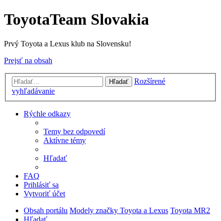
ToyotaTeam Slovakia
Prvý Toyota a Lexus klub na Slovensku!
Prejsť na obsah
Rozšírené
Hľadať
vyhľadávanie
Rýchle odkazy
Temy bez odpovedí
Aktívne témy
Hľadať
FAQ
Prihlásiť sa
Vytvoriť účet
Obsah portálu
Modely značky Toyota a Lexus
Toyota MR2
Hľadať