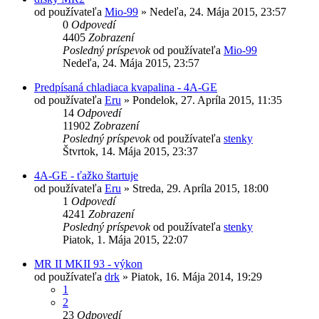
od používateľa
Mio-99
»
Nedeľa, 24. Mája 2015, 23:57
0
Odpovedí
4405
Zobrazení
Posledný príspevok
od používateľa
Mio-99
Nedeľa, 24. Mája 2015, 23:57
Predpísaná chladiaca kvapalina - 4A-GE
od používateľa
Eru
»
Pondelok, 27. Apríla 2015, 11:35
14
Odpovedí
11902
Zobrazení
Posledný príspevok
od používateľa
stenky
Štvrtok, 14. Mája 2015, 23:37
4A-GE - ťažko štartuje
od používateľa
Eru
»
Streda, 29. Apríla 2015, 18:00
1
Odpovedí
4241
Zobrazení
Posledný príspevok
od používateľa
stenky
Piatok, 1. Mája 2015, 22:07
MR II MKII 93 - výkon
od používateľa
drk
»
Piatok, 16. Mája 2014, 19:29
1
2
23
Odpovedí