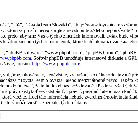
“nás”, “náš”, “ToyotaTeam Slovakia”, “http://www.toyotateam.sk/foru
, potom sa prosím neregistrujte a nevstupujte a/alebo nepoužívajte 
ko preto, aby sme Vás o týchto zmenách informovali, avšak bude vhod
 s každou zmenou týchto podmienok, ktoré budú aktualizované a/alebo
“ich”, “phpBB software”, “www.phpbb.com”, “phpBB Group”, “phpBB t
ww.phpbb.com
. Softvér phpBB umožňuje internetové diskusie a GPL
vštívte, prosím:
https://www.phpbb.com/
.
ne, vulgárne, ohováracie, nenávistné, výhražné, sexuálne orientované p
 sa nachádza “ToyotaTeam Slovakia” alebo medzinárodné právo. Takéto k
udeme domnievať, že to bude od nás požadované. IP adresa všetkých 
” má právo kedykoľvek odstrániť, upraviť, presunúť alebo uzamknúť k
 ktorú vložíte. Hoci táto informácia nebude zverejnená/poskytnutá žiad
 ktorý môže viesť k zneužitiu týchto údajov.