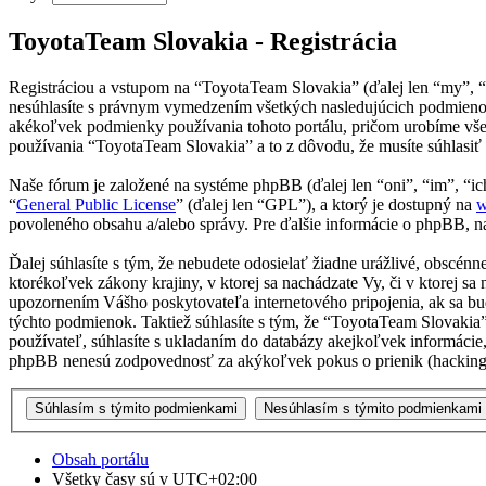
ToyotaTeam Slovakia - Registrácia
Registráciou a vstupom na “ToyotaTeam Slovakia” (ďalej len “my”, 
nesúhlasíte s právnym vymedzením všetkých nasledujúcich podmienok
akékoľvek podmienky používania tohoto portálu, pričom urobíme všet
používania “ToyotaTeam Slovakia” a to z dôvodu, že musíte súhlasiť
Naše fórum je založené na systéme phpBB (ďalej len “oni”, “im”, 
“
General Public License
” (ďalej len “GPL”), a ktorý je dostupný na
w
povoleného obsahu a/alebo správy. Pre ďalšie informácie o phpBB, na
Ďalej súhlasíte s tým, že nebudete odosielať žiadne urážlivé, obscén
ktorékoľvek zákony krajiny, v ktorej sa nachádzate Vy, či v ktorej
upozornením Vášho poskytovateľa internetového pripojenia, ak sa b
týchto podmienok. Taktiež súhlasíte s tým, že “ToyotaTeam Slovakia
používateľ, súhlasíte s ukladaním do databázy akejkoľvek informácie,
phpBB nenesú zodpovednosť za akýkoľvek pokus o prienik (hacking),
Obsah portálu
Všetky časy sú v
UTC+02:00