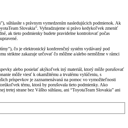
m”), súhlasíte s právnym vymedzením nasledujúcich podmienok. Ak
“ToyotaTeam Slovakia”. Vyhradzujeme si právo kedykoľvek zmeniť
né, ak tieto podmienky budete pravidelne kontrolovať počas
 upravené.
ímy”), čo je elektronický konferenčný systém vydávaný pod
 mu striktne zakazuje určovať čo môžme a/alebo nemôžme v rámci
ríspevky alebo posielať akýkoľvek iný materiál, ktorý môže porušovať
onanie môže viesť k okamžitému a trvalému vylúčeniu, s
Vašich príspevkov je zaznamenávaná na pomoc vo vymožiteľnosti
torúkoľvek tému, ktorá by porušovala tieto podmienky. Ako
nej tretej strane bez Vášho súhlasu, ani “ToyotaTeam Slovakia” ani