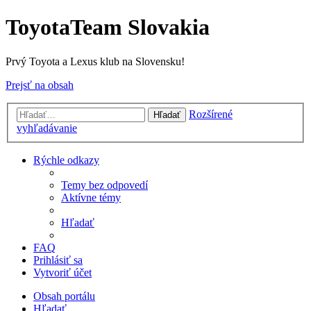
ToyotaTeam Slovakia
Prvý Toyota a Lexus klub na Slovensku!
Prejsť na obsah
Rozšírené
Hľadať
vyhľadávanie
Rýchle odkazy
Temy bez odpovedí
Aktívne témy
Hľadať
FAQ
Prihlásiť sa
Vytvoriť účet
Obsah portálu
Hľadať