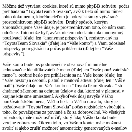
Môžme tiež vytvárať cookies, ktoré sú mimo phpBB softvéru, počas
prehliadania “ToyotaTeam Slovakia”, avšak tieto sú mimo rámec
tohto dokumentu, ktorého cieľom je pokryť stránky vytvárané
prostredníctvom phpBB softvéru. Druhý spôsob, ktorým
zhromažďujeme Vaše údaje, je prostredníctvom toho, čo nám sami
odošlete. Toto môže byť, avšak nielen: odoslaním ako anonymný
používateľ (ďalej len “anonymné príspevky”), registrovaný na
“ToyotaTeam Slovakia” (ďalej len “Vaše konto”) a Vami odoslané
príspevky po registrácii a počas prihlásenia (ďalej len “Vaše
príspevky”).
Vaše konto bude bezpodmienečne obsahovať minimálne
jednoznačne identifikovateľné meno (ďalej len “Vaše používateľské
meno”), osobné heslo pre prihlásenie sa na Vaše konto (ďalej len
“Vaše heslo”) a osobnú, platnú e-mailovú adresu (ďalej len “Váš e-
mail”). Vaše údaje pre Vaše konto na “ToyotaTeam Slovakia” sú
chránené zákonom na ochranu údajov a dát, ktoré sú v platnosti v
krajine kde sme umiestnení. Akýkoľvek údaj navyše Vášho
používateľského mena, Vášho hesla a Vášho e-mailu, ktorý je
požadovaný “ToyotaTeam Slovakia” počas registrácie vybočujú z
toho, čo považujeme za povinné a čo za dobrovoľné. Vo všetkých
prípadoch, máte možnosť určiť, ktorý údaj Vášho konta bude
verejne zobrazený. Okrem toho, vo Vašom konte, máte možnosť
zvoliť si alebo zrušiť možnosť automaticky generovaných e-mailov