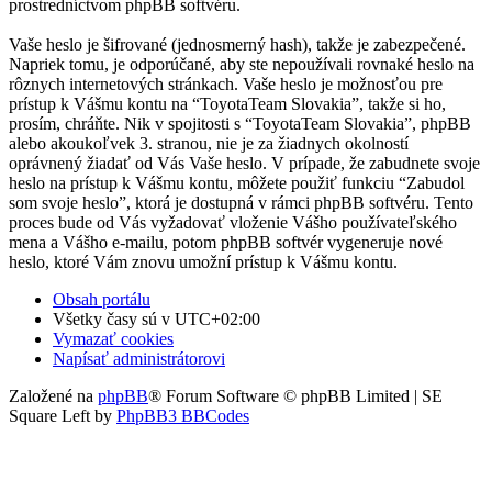
prostredníctvom phpBB softvéru.
Vaše heslo je šifrované (jednosmerný hash), takže je zabezpečené.
Napriek tomu, je odporúčané, aby ste nepoužívali rovnaké heslo na
rôznych internetových stránkach. Vaše heslo je možnosťou pre
prístup k Vášmu kontu na “ToyotaTeam Slovakia”, takže si ho,
prosím, chráňte. Nik v spojitosti s “ToyotaTeam Slovakia”, phpBB
alebo akoukoľvek 3. stranou, nie je za žiadnych okolností
oprávnený žiadať od Vás Vaše heslo. V prípade, že zabudnete svoje
heslo na prístup k Vášmu kontu, môžete použiť funkciu “Zabudol
som svoje heslo”, ktorá je dostupná v rámci phpBB softvéru. Tento
proces bude od Vás vyžadovať vloženie Vášho používateľského
mena a Vášho e-mailu, potom phpBB softvér vygeneruje nové
heslo, ktoré Vám znovu umožní prístup k Vášmu kontu.
Obsah portálu
Všetky časy sú v
UTC+02:00
Vymazať cookies
Napísať administrátorovi
Založené na
phpBB
® Forum Software © phpBB Limited | SE
Square Left by
PhpBB3 BBCodes