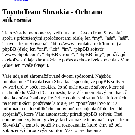
ToyotaTeam Slovakia - Ochrana
súkromia
Tieto zásady podrobne vysvetľujú ako “ToyotaTeam Slovakia”
spolu s pridruženými spoločnosťami (ďalej len “my”, “nás”, “náš”,
“ToyotaTeam Slovakia”, “http://www.toyotateam.sk/forum”) a
phpBB (ďalej len “oni”, “ich”, “im”, “phpBB softvér”,
“www.phpbb.com”, “phpBB Group”, “phpBB tímy”) používajú
akékoľvek údaje zhromaždené počas akéhokoľvek spojenia s Vami
(ďalej len “Vaše údaje”).
Vaše údaje sú zhromažďované dvomi spôsobmi. Najskôr,
prehliadanie “ToyotaTeam Slovakia” spôsobí, že phpBB softvér
vytvorí určitý počet cookies, čo sú malé textové súbory, ktoré sú
stiahnuté do Vášho PC na miesto, kde Váš internetový prehliadač
ukladá dočasné súbory. Prvé dve cookies obsahujú len informáciu
na identifikáciu používateľa (ďalej len “používateľovo id”) a
informáciu na identifikáciu anonymného spojenia (ďalej len “id
spojenia”), ktoré Vám automaticky priradí phpBB softvér. Tretí
cookie bude vytvorený vtedy, keď zobrazíte témy na “ToyotaTeam
Slovakia” a tento je použitý na rozpoznanie, ktoré témy už boli
zobrazené, čím sa zvýši komfort Vášho prehliadania.