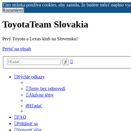
Táto stránka používa cookies, aby zaistila, že budete môcť naplno vy
Rozumiem!
ToyotaTeam Slovakia
Prvý Toyota a Lexus klub na Slovensku!
Prejsť na obsah
Rozšírené
Hľadať
vyhľadávanie
Rýchle odkazy
Temy bez odpovedí
Aktívne témy
Hľadať
FAQ
Prihlásiť sa
Vytvoriť účet