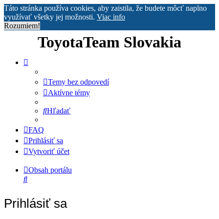
Táto stránka používa cookies, aby zaistila, že budete môcť naplno
využívať všetky jej možnosti.
Viac info
Rozumiem!
ToyotaTeam Slovakia
Temy bez odpovedí
Aktívne témy
Hľadať
FAQ
Prihlásiť sa
Vytvoriť účet
Obsah portálu
Hľadať
Prihlásiť sa