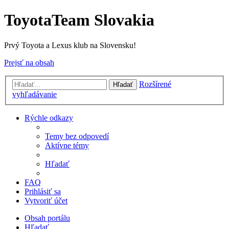
ToyotaTeam Slovakia
Prvý Toyota a Lexus klub na Slovensku!
Prejsť na obsah
Rozšírené
Hľadať
vyhľadávanie
Rýchle odkazy
Temy bez odpovedí
Aktívne témy
Hľadať
FAQ
Prihlásiť sa
Vytvoriť účet
Obsah portálu
Hľadať