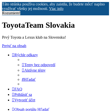
Táto stránka používa cookies, aby zaistila, že budete môcť naplno
využívať všetky jej možnosti.
Viac info
Rozumiem!
ToyotaTeam Slovakia
Prvý Toyota a Lexus klub na Slovensku!
Prejsť na obsah
Rýchle odkazy
Temy bez odpovedí
Aktívne témy
Hľadať
FAQ
Prihlásiť sa
Vytvoriť účet
Obsah portálu
Hľadať