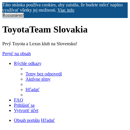
Táto stránka používa cookies, aby zaistila, že budete môcť naplno
využívať všetky jej možnosti.
Viac info
Rozumiem!
ToyotaTeam Slovakia
Prvý Toyota a Lexus klub na Slovensku!
Prejsť na obsah
Rýchle odkazy
Temy bez odpovedí
Aktívne témy
Hľadať
FAQ
Prihlásiť sa
Vytvoriť účet
Obsah portálu
Hľadať