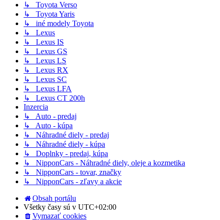
↳ Toyota Verso
↳ Toyota Yaris
↳ iné modely Toyota
↳ Lexus
↳ Lexus IS
↳ Lexus GS
↳ Lexus LS
↳ Lexus RX
↳ Lexus SC
↳ Lexus LFA
↳ Lexus CT 200h
Inzercia
↳ Auto - predaj
↳ Auto - kúpa
↳ Náhradné diely - predaj
↳ Náhradné diely - kúpa
↳ Doplnky - predaj, kúpa
↳ NipponCars - Náhradné diely, oleje a kozmetika
↳ NipponCars - tovar, značky
↳ NipponCars - zľavy a akcie
Obsah portálu
Všetky časy sú v
UTC+02:00
Vymazať cookies