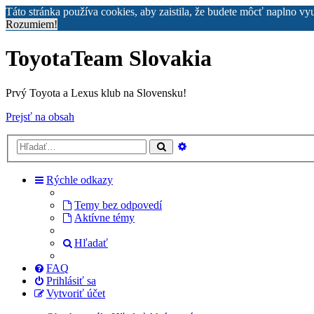
Táto stránka používa cookies, aby zaistila, že budete môcť naplno vy
Rozumiem!
ToyotaTeam Slovakia
Prvý Toyota a Lexus klub na Slovensku!
Prejsť na obsah
Rozšírené
Hľadať
vyhľadávanie
Rýchle odkazy
Temy bez odpovedí
Aktívne témy
Hľadať
FAQ
Prihlásiť sa
Vytvoriť účet