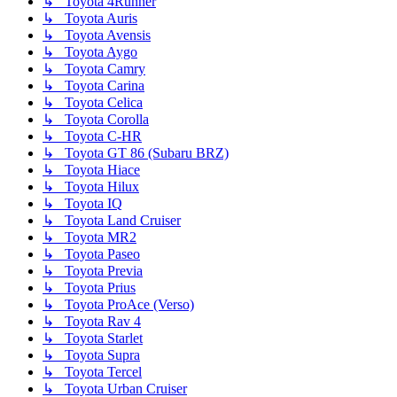
↳ Toyota 4Runner
↳ Toyota Auris
↳ Toyota Avensis
↳ Toyota Aygo
↳ Toyota Camry
↳ Toyota Carina
↳ Toyota Celica
↳ Toyota Corolla
↳ Toyota C-HR
↳ Toyota GT 86 (Subaru BRZ)
↳ Toyota Hiace
↳ Toyota Hilux
↳ Toyota IQ
↳ Toyota Land Cruiser
↳ Toyota MR2
↳ Toyota Paseo
↳ Toyota Previa
↳ Toyota Prius
↳ Toyota ProAce (Verso)
↳ Toyota Rav 4
↳ Toyota Starlet
↳ Toyota Supra
↳ Toyota Tercel
↳ Toyota Urban Cruiser