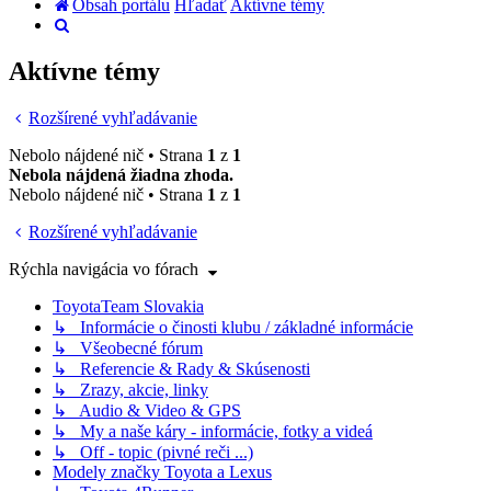
Obsah portálu
Hľadať
Aktívne témy
Hľadať
Aktívne témy
Rozšírené vyhľadávanie
Nebolo nájdené nič • Strana
1
z
1
Nebola nájdená žiadna zhoda.
Nebolo nájdené nič • Strana
1
z
1
Rozšírené vyhľadávanie
Rýchla navigácia vo fórach
ToyotaTeam Slovakia
↳ Informácie o činosti klubu / základné informácie
↳ Všeobecné fórum
↳ Referencie & Rady & Skúsenosti
↳ Zrazy, akcie, linky
↳ Audio & Video & GPS
↳ My a naše káry - informácie, fotky a videá
↳ Off - topic (pivné reči ...)
Modely značky Toyota a Lexus