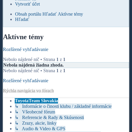
Vytvoriť účet
Obsah portálu
Hľadať
Aktívne témy
Hľadať
Aktívne témy
Rozšírené vyhľadávanie
Nebolo nájdené nič • Strana
1
z
1
Nebola nájdená žiadna zhoda.
Nebolo nájdené nič • Strana
1
z
1
Rozšírené vyhľadávanie
Rýchla navigácia vo fórach
ToyotaTeam Slovakia
↳ Informácie o činosti klubu / základné informácie
↳ Všeobecné fórum
↳ Referencie & Rady & Skúsenosti
↳ Zrazy, akcie, linky
↳ Audio & Video & GPS