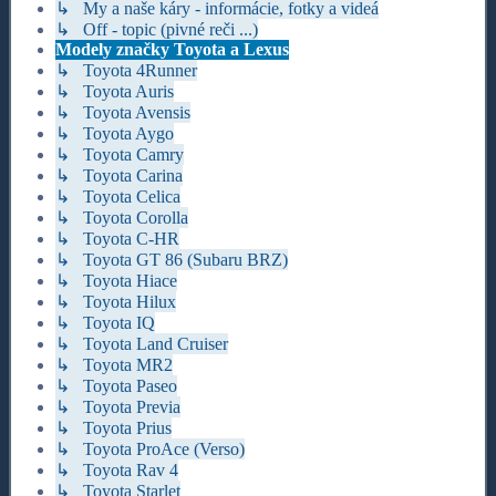
↳ My a naše káry - informácie, fotky a videá
↳ Off - topic (pivné reči ...)
Modely značky Toyota a Lexus
↳ Toyota 4Runner
↳ Toyota Auris
↳ Toyota Avensis
↳ Toyota Aygo
↳ Toyota Camry
↳ Toyota Carina
↳ Toyota Celica
↳ Toyota Corolla
↳ Toyota C-HR
↳ Toyota GT 86 (Subaru BRZ)
↳ Toyota Hiace
↳ Toyota Hilux
↳ Toyota IQ
↳ Toyota Land Cruiser
↳ Toyota MR2
↳ Toyota Paseo
↳ Toyota Previa
↳ Toyota Prius
↳ Toyota ProAce (Verso)
↳ Toyota Rav 4
↳ Toyota Starlet