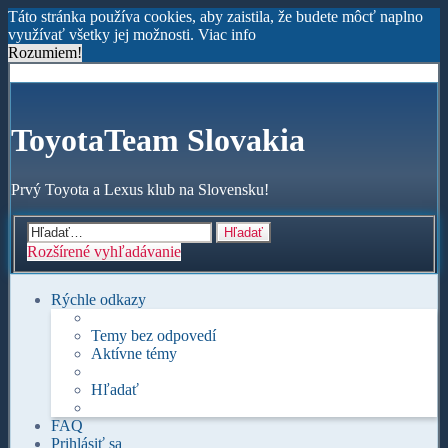
Táto stránka používa cookies, aby zaistila, že budete môcť naplno
využívať všetky jej možnosti.
Viac info
Rozumiem!
ToyotaTeam Slovakia
Prvý Toyota a Lexus klub na Slovensku!
Hľadať
Rozšírené vyhľadávanie
Rýchle odkazy
Temy bez odpovedí
Aktívne témy
Hľadať
FAQ
Prihlásiť sa