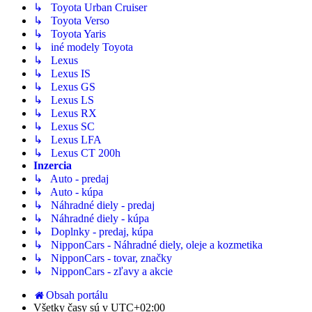
↳ Toyota Urban Cruiser
↳ Toyota Verso
↳ Toyota Yaris
↳ iné modely Toyota
↳ Lexus
↳ Lexus IS
↳ Lexus GS
↳ Lexus LS
↳ Lexus RX
↳ Lexus SC
↳ Lexus LFA
↳ Lexus CT 200h
Inzercia
↳ Auto - predaj
↳ Auto - kúpa
↳ Náhradné diely - predaj
↳ Náhradné diely - kúpa
↳ Doplnky - predaj, kúpa
↳ NipponCars - Náhradné diely, oleje a kozmetika
↳ NipponCars - tovar, značky
↳ NipponCars - zľavy a akcie
Obsah portálu
Všetky časy sú v
UTC+02:00