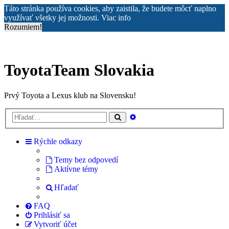
Táto stránka používa cookies, aby zaistila, že budete môcť naplno
využívať všetky jej možnosti.
Viac info
Rozumiem!
ToyotaTeam Slovakia
Prvý Toyota a Lexus klub na Slovensku!
Rozšírené
Hľadať
vyhľadávanie
Rýchle odkazy
Temy bez odpovedí
Aktívne témy
Hľadať
FAQ
Prihlásiť sa
Vytvoriť účet