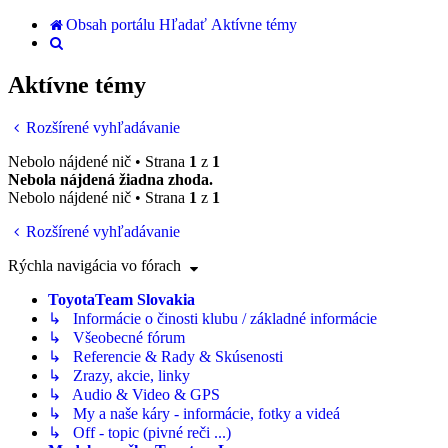
Obsah portálu
Hľadať
Aktívne témy
Hľadať
Aktívne témy
Rozšírené vyhľadávanie
Nebolo nájdené nič • Strana
1
z
1
Nebola nájdená žiadna zhoda.
Nebolo nájdené nič • Strana
1
z
1
Rozšírené vyhľadávanie
Rýchla navigácia vo fórach
ToyotaTeam Slovakia
↳ Informácie o činosti klubu / základné informácie
↳ Všeobecné fórum
↳ Referencie & Rady & Skúsenosti
↳ Zrazy, akcie, linky
↳ Audio & Video & GPS
↳ My a naše káry - informácie, fotky a videá
↳ Off - topic (pivné reči ...)