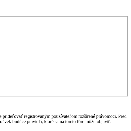
ôže prideľovať registrovaným používateľom rozšírené právomoci. Pred
kékoľvek budúce pravidlá, ktoré sa na tomto fóre môžu objaviť.