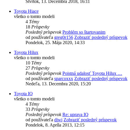
Štvrtok, 13. Decembra 2018, 16:11
Toyota Hiace
všetko o tomto modeli
4
Témy
18
Príspevky
Posledný príspevok
Problém so štartovanim
od používateľa
greg0r156
Zobraziť posledný príspevok
Pondelok, 25. Mája 2020, 14:33
Toyota Hilux
všetko o tomto modeli
10
Témy
27
Príspevky
Posledný príspevok
Poistná udalosť Toyota Hilux …
od používateľa
sparcoxxx
Zobraziť posledný príspevok
Nedeľa, 13. Decembra 2020, 15:20
Toyota IQ
všetko o tomto modeli
4
Témy
33
Príspevky
Posledný príspevok
Re: uprava IQ
od používateľa
diwi
Zobraziť posledný príspevok
Pondelok, 8. Apríla 2013, 12:15