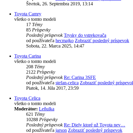
Štvrtok, 26. Septembra 2019, 13:14
Toyota Camry
všetko o tomto modeli
17
Témy
85
Príspevky
Posledný príspevok
Trysky do vstrekovača
od používateľa
hecmajko
Zobraziť posledný príspevok
Sobota, 22. Marca 2025, 14:47
Toyota Carina
všetko o tomto modeli
208
Témy
2122
Príspevky
Posledný príspevok
Re: Carina 3SFE
od používateľa
stefan-celica
Zobraziť posledný príspevo
Piatok, 14. Júla 2017, 23:59
Toyota Celica
všetko o tomto modeli
Moderátor:
Leňulka
621
Témy
10288
Príspevky
Posledný príspevok
Re: Diely ktoré už Toyota nev…
od používateľa
jarson
Zobraziť posledný príspevok