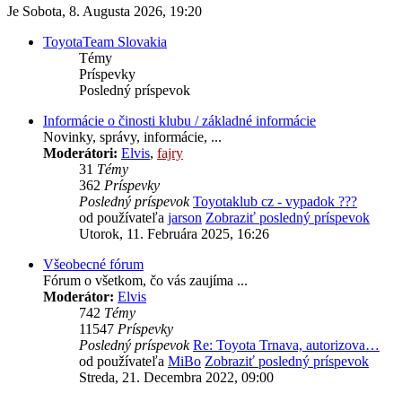
Je Sobota, 8. Augusta 2026, 19:20
ToyotaTeam Slovakia
Témy
Príspevky
Posledný príspevok
Informácie o činosti klubu / základné informácie
Novinky, správy, informácie, ...
Moderátori:
Elvis
,
fajry
31
Témy
362
Príspevky
Posledný príspevok
Toyotaklub cz - vypadok ???
od používateľa
jarson
Zobraziť posledný príspevok
Utorok, 11. Februára 2025, 16:26
Všeobecné fórum
Fórum o všetkom, čo vás zaujíma ...
Moderátor:
Elvis
742
Témy
11547
Príspevky
Posledný príspevok
Re: Toyota Trnava, autorizova…
od používateľa
MiBo
Zobraziť posledný príspevok
Streda, 21. Decembra 2022, 09:00