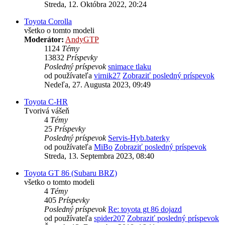
Streda, 12. Októbra 2022, 20:24
Toyota Corolla
všetko o tomto modeli
Moderátor:
AndyGTP
1124
Témy
13832
Príspevky
Posledný príspevok
snimace tlaku
od používateľa
virnik27
Zobraziť posledný príspevok
Nedeľa, 27. Augusta 2023, 09:49
Toyota C-HR
Tvorivá vášeň
4
Témy
25
Príspevky
Posledný príspevok
Servis-Hyb.baterky
od používateľa
MiBo
Zobraziť posledný príspevok
Streda, 13. Septembra 2023, 08:40
Toyota GT 86 (Subaru BRZ)
všetko o tomto modeli
4
Témy
405
Príspevky
Posledný príspevok
Re: toyota gt 86 dojazd
od používateľa
spider207
Zobraziť posledný príspevok