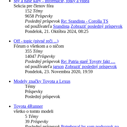
My a naše káry - informácie, fotky a videá
Sekcia pre členov fóra
152
Témy
9658
Príspevky
Posledný príspevok
Re: Srandista - Corolla TS
od používateľa
Srandista
Zobraziť posledný príspevok
Pondelok, 21. Októbra 2024, 08:25
Off - topic (pivné reči ...)
Fórum o všetkom a o ničom
355
Témy
14047
Príspevky
Posledný príspevok
Re: Patria staré Toyoty fakt …
od používateľa
jarson
Zobraziť posledný príspevok
Pondelok, 23. Novembra 2020, 19:59
Modely značky Toyota a Lexus
Témy
Príspevky
Posledný príspevok
Toyota 4Runner
všetko o tomto modeli
5
Témy
39
Príspevky
Posledný príspevok
Potreboval by som podvozok na…