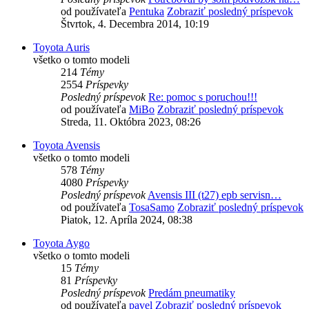
od používateľa
Pentuka
Zobraziť posledný príspevok
Štvrtok, 4. Decembra 2014, 10:19
Toyota Auris
všetko o tomto modeli
214
Témy
2554
Príspevky
Posledný príspevok
Re: pomoc s poruchou!!!
od používateľa
MiBo
Zobraziť posledný príspevok
Streda, 11. Októbra 2023, 08:26
Toyota Avensis
všetko o tomto modeli
578
Témy
4080
Príspevky
Posledný príspevok
Avensis III (t27) epb servisn…
od používateľa
TosaSamo
Zobraziť posledný príspevok
Piatok, 12. Apríla 2024, 08:38
Toyota Aygo
všetko o tomto modeli
15
Témy
81
Príspevky
Posledný príspevok
Predám pneumatiky
od používateľa
pavel
Zobraziť posledný príspevok