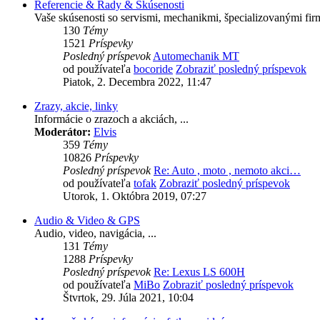
Referencie & Rady & Skúsenosti
Vaše skúsenosti so servismi, mechanikmi, špecializovanými firm
130
Témy
1521
Príspevky
Posledný príspevok
Automechanik MT
od používateľa
bocoride
Zobraziť posledný príspevok
Piatok, 2. Decembra 2022, 11:47
Zrazy, akcie, linky
Informácie o zrazoch a akciách, ...
Moderátor:
Elvis
359
Témy
10826
Príspevky
Posledný príspevok
Re: Auto , moto , nemoto akci…
od používateľa
tofak
Zobraziť posledný príspevok
Utorok, 1. Októbra 2019, 07:27
Audio & Video & GPS
Audio, video, navigácia, ...
131
Témy
1288
Príspevky
Posledný príspevok
Re: Lexus LS 600H
od používateľa
MiBo
Zobraziť posledný príspevok
Štvrtok, 29. Júla 2021, 10:04