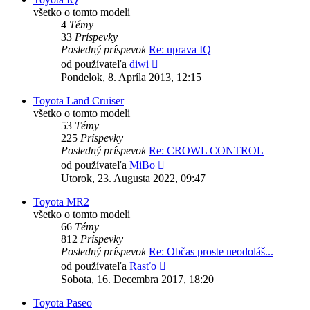
všetko o tomto modeli
4
Témy
33
Príspevky
Posledný príspevok
Re: uprava IQ
Zobraziť
od používateľa
diwi
posledný
Pondelok, 8. Apríla 2013, 12:15
príspevok
Toyota Land Cruiser
všetko o tomto modeli
53
Témy
225
Príspevky
Posledný príspevok
Re: CROWL CONTROL
Zobraziť
od používateľa
MiBo
posledný
Utorok, 23. Augusta 2022, 09:47
príspevok
Toyota MR2
všetko o tomto modeli
66
Témy
812
Príspevky
Posledný príspevok
Re: Občas proste neodoláš...
Zobraziť
od používateľa
Rasťo
posledný
Sobota, 16. Decembra 2017, 18:20
príspevok
Toyota Paseo