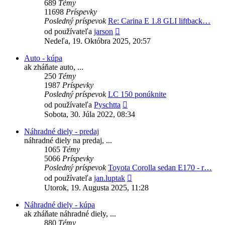
689
Témy
11698
Príspevky
Posledný príspevok
Re: Carina E 1.8 GLI liftback…
Zobraziť
od používateľa
jarson
posledný
Nedeľa, 19. Októbra 2025, 20:57
príspevok
Auto - kúpa
ak zháňate auto, ...
250
Témy
1987
Príspevky
Posledný príspevok
LC 150 ponúknite
Zobraziť
od používateľa
Pyschtta
posledný
Sobota, 30. Júla 2022, 08:34
príspevok
Náhradné diely - predaj
náhradné diely na predaj, ...
1065
Témy
5066
Príspevky
Posledný príspevok
Toyota Corolla sedan E170 - r…
Zobraziť
od používateľa
jan.luptak
posledný
Utorok, 19. Augusta 2025, 11:28
príspevok
Náhradné diely - kúpa
ak zháňate náhradné diely, ...
880
Témy