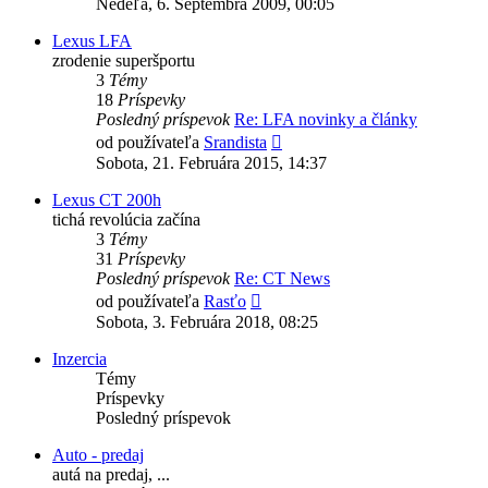
Nedeľa, 6. Septembra 2009, 00:05
príspevok
Lexus LFA
zrodenie superšportu
3
Témy
18
Príspevky
Posledný príspevok
Re: LFA novinky a články
Zobraziť
od používateľa
Srandista
posledný
Sobota, 21. Februára 2015, 14:37
príspevok
Lexus CT 200h
tichá revolúcia začína
3
Témy
31
Príspevky
Posledný príspevok
Re: CT News
Zobraziť
od používateľa
Rasťo
posledný
Sobota, 3. Februára 2018, 08:25
príspevok
Inzercia
Témy
Príspevky
Posledný príspevok
Auto - predaj
autá na predaj, ...