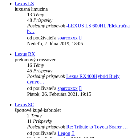
Lexus LS
luxusná limuzína
13
Témy
48
Príspevky
Posledný príspevok
-LEXUS LS 600HL /Elek.ručna
b…
Zobraziť
od používateľa
sparcoxxx
posledný
Nedeľa, 2. Júna 2019, 18:05
príspevok
Lexus RX
prelomový crossover
16
Témy
45
Príspevky
Posledný príspevok
Lexus RX400Hybrid Biely
dym/o…
Zobraziť
od používateľa
sparcoxxx
posledný
Piatok, 26. Februára 2021, 19:15
príspevok
Lexus SC
športové kupé-kabriolet
2
Témy
11
Príspevky
Posledný príspevok
Re: Tribute to Toyota Soarer …
Zobraziť
od používateľa
Legon
posledný