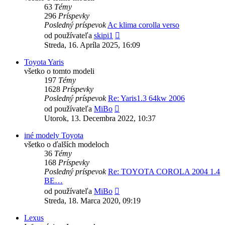
63
Témy
296
Príspevky
Posledný príspevok
Ac klima corolla verso
Zobraziť
od používateľa
skipi1
posledný
Streda, 16. Apríla 2025, 16:09
príspevok
Toyota Yaris
všetko o tomto modeli
197
Témy
1628
Príspevky
Posledný príspevok
Re: Yaris1.3 64kw 2006
Zobraziť
od používateľa
MiBo
posledný
Utorok, 13. Decembra 2022, 10:37
príspevok
iné modely Toyota
všetko o ďalších modeloch
36
Témy
168
Príspevky
Posledný príspevok
Re: TOYOTA COROLA 2004 1.4
BE…
Zobraziť
od používateľa
MiBo
posledný
Streda, 18. Marca 2020, 09:19
príspevok
Lexus