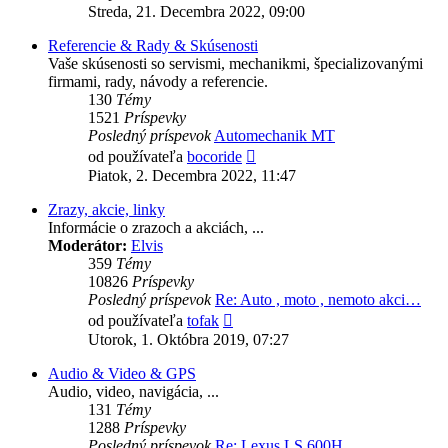
posledný
Streda, 21. Decembra 2022, 09:00
príspevok
Referencie & Rady & Skúsenosti
Vaše skúsenosti so servismi, mechanikmi, špecializovanými
firmami, rady, návody a referencie.
130
Témy
1521
Príspevky
Posledný príspevok
Automechanik MT
Zobraziť
od používateľa
bocoride
posledný
Piatok, 2. Decembra 2022, 11:47
príspevok
Zrazy, akcie, linky
Informácie o zrazoch a akciách, ...
Moderátor:
Elvis
359
Témy
10826
Príspevky
Posledný príspevok
Re: Auto , moto , nemoto akci…
Zobraziť
od používateľa
tofak
posledný
Utorok, 1. Októbra 2019, 07:27
príspevok
Audio & Video & GPS
Audio, video, navigácia, ...
131
Témy
1288
Príspevky
Posledný príspevok
Re: Lexus LS 600H