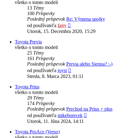
všetko o tomto modeli
13
Témy
100
Príspevky
Posledný príspevok
Re: Výmena spojky
Zobraziť
od používateľa
fajry
posledný
Utorok, 15. Decembra 2020, 15:29
príspevok
Toyota Previa
všetko o tomto modeli
25
Témy
161
Príspevky
Posledný príspevok
Previa alebo Sienna? :-)
Zobraziť
od používateľa
joysi
posledný
Streda, 8. Marca 2023, 01:11
príspevok
Toyota Prius
všetko o tomto modeli
29
Témy
174
Príspevky
Posledný príspevok
Prechod na Prius + plus
Zobraziť
od používateľa
mikeborecek
posledný
Utorok, 11. Júna 2024, 14:11
príspevok
Toyota ProAce (Verso)
všetko o tomto modeli