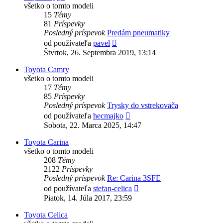
všetko o tomto modeli
15
Témy
81
Príspevky
Posledný príspevok
Predám pneumatiky
Zobraziť
od používateľa
pavel
posledný
Štvrtok, 26. Septembra 2019, 13:14
príspevok
Toyota Camry
všetko o tomto modeli
17
Témy
85
Príspevky
Posledný príspevok
Trysky do vstrekovača
Zobraziť
od používateľa
hecmajko
posledný
Sobota, 22. Marca 2025, 14:47
príspevok
Toyota Carina
všetko o tomto modeli
208
Témy
2122
Príspevky
Posledný príspevok
Re: Carina 3SFE
Zobraziť
od používateľa
stefan-celica
posledný
Piatok, 14. Júla 2017, 23:59
príspevok
Toyota Celica