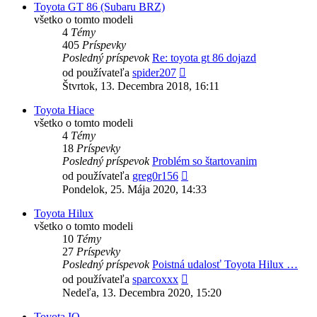
Toyota GT 86 (Subaru BRZ)
všetko o tomto modeli
4
Témy
405
Príspevky
Posledný príspevok
Re: toyota gt 86 dojazd
Zobraziť
od používateľa
spider207
posledný
Štvrtok, 13. Decembra 2018, 16:11
príspevok
Toyota Hiace
všetko o tomto modeli
4
Témy
18
Príspevky
Posledný príspevok
Problém so štartovanim
Zobraziť
od používateľa
greg0r156
posledný
Pondelok, 25. Mája 2020, 14:33
príspevok
Toyota Hilux
všetko o tomto modeli
10
Témy
27
Príspevky
Posledný príspevok
Poistná udalosť Toyota Hilux …
Zobraziť
od používateľa
sparcoxxx
posledný
Nedeľa, 13. Decembra 2020, 15:20
príspevok
Toyota IQ