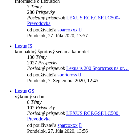
Informácie o Lexusoch
7
Témy
280
Príspevky
Posledný príspevok
LEXUS RCF,GSF,LC500-
Prevodovka
Zobraziť
od používateľa
sparcoxxx
posledný
Pondelok, 27. Júla 2020, 13:57
príspevok
Lexus IS
kompaktný športový sedan a kabriolet
130
Témy
2027
Príspevky
Posledný príspevok
Lexus is 200 Sportcross na pr…
Zobraziť
od používateľa
sportcross
posledný
Pondelok, 7. Septembra 2020, 12:45
príspevok
Lexus GS
výkonný sedan
8
Témy
102
Príspevky
Posledný príspevok
LEXUS RCF,GSF,LC500-
Prevodovka
Zobraziť
od používateľa
sparcoxxx
posledný
Pondelok, 27. Júla 2020, 13:56
príspevok