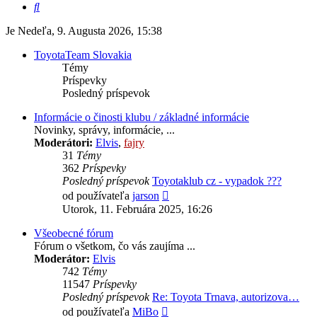
Hľadať
Je Nedeľa, 9. Augusta 2026, 15:38
ToyotaTeam Slovakia
Témy
Príspevky
Posledný príspevok
Informácie o činosti klubu / základné informácie
Novinky, správy, informácie, ...
Moderátori:
Elvis
,
fajry
31
Témy
362
Príspevky
Posledný príspevok
Toyotaklub cz - vypadok ???
Zobraziť
od používateľa
jarson
posledný
Utorok, 11. Februára 2025, 16:26
príspevok
Všeobecné fórum
Fórum o všetkom, čo vás zaujíma ...
Moderátor:
Elvis
742
Témy
11547
Príspevky
Posledný príspevok
Re: Toyota Trnava, autorizova…
Zobraziť
od používateľa
MiBo