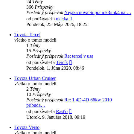
24
Témy
366
Príspevky
Posledný príspevok
Nejaka nova Supra mk3/mk4 na …
Zobraziť
od používateľa
macka
posledný
Pondelok, 25. Mája 2026, 18:25
príspevok
Toyota Tercel
všetko o tomto modeli
1
Témy
15
Príspevky
Posledný príspevok
Re: tercel v usa
Zobraziť
od používateľa
Tercík
posledný
Pondelok, 1. Júna 2020, 08:46
príspevok
Toyota Urban Cruiser
všetko o tomto modeli
2
Témy
10
Príspevky
Posledný príspevok
Re: 1.4D-4D 66kw 2010
pribuda…
Zobraziť
od používateľa
Rasťo
posledný
Utorok, 9. Januára 2018, 09:19
príspevok
Toyota Verso
všetko o tomto modeli