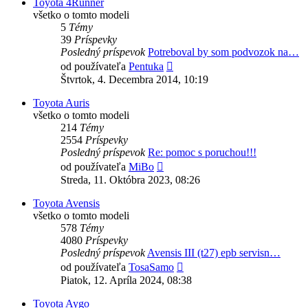
Toyota 4Runner
všetko o tomto modeli
5
Témy
39
Príspevky
Posledný príspevok
Potreboval by som podvozok na…
Zobraziť
od používateľa
Pentuka
posledný
Štvrtok, 4. Decembra 2014, 10:19
príspevok
Toyota Auris
všetko o tomto modeli
214
Témy
2554
Príspevky
Posledný príspevok
Re: pomoc s poruchou!!!
Zobraziť
od používateľa
MiBo
posledný
Streda, 11. Októbra 2023, 08:26
príspevok
Toyota Avensis
všetko o tomto modeli
578
Témy
4080
Príspevky
Posledný príspevok
Avensis III (t27) epb servisn…
Zobraziť
od používateľa
TosaSamo
posledný
Piatok, 12. Apríla 2024, 08:38
príspevok
Toyota Aygo