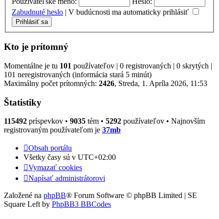
Používateľské meno:
Heslo:
Zabudnuté heslo
|
V budúcnosti ma automaticky prihlásiť
Kto je prítomný
Momentálne je tu
101
používateľov | 0 registrovaných | 0 skrytých |
101 neregistrovaných (informácia stará 5 minút)
Maximálny počet prítomných:
2426
, Streda, 1. Apríla 2026, 11:53
Štatistiky
115492
príspevkov •
9035
tém •
5292
používateľov • Najnovším
registrovaným používateľom je
37mb
Obsah portálu
Všetky časy sú v
UTC+02:00
Vymazať cookies
Napísať administrátorovi
Založené na
phpBB
® Forum Software © phpBB Limited | SE
Square Left by
PhpBB3 BBCodes