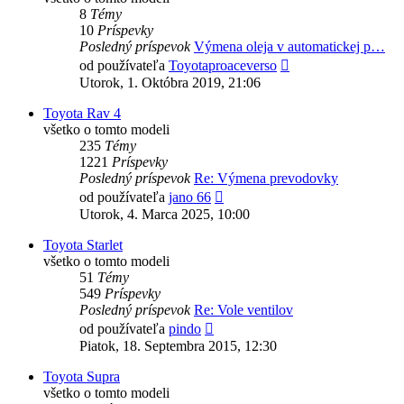
8
Témy
10
Príspevky
Posledný príspevok
Výmena oleja v automatickej p…
Zobraziť
od používateľa
Toyotaproaceverso
posledný
Utorok, 1. Októbra 2019, 21:06
príspevok
Toyota Rav 4
všetko o tomto modeli
235
Témy
1221
Príspevky
Posledný príspevok
Re: Výmena prevodovky
Zobraziť
od používateľa
jano 66
posledný
Utorok, 4. Marca 2025, 10:00
príspevok
Toyota Starlet
všetko o tomto modeli
51
Témy
549
Príspevky
Posledný príspevok
Re: Vole ventilov
Zobraziť
od používateľa
pindo
posledný
Piatok, 18. Septembra 2015, 12:30
príspevok
Toyota Supra
všetko o tomto modeli