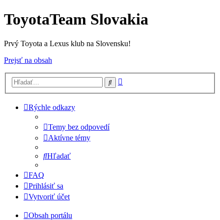
ToyotaTeam Slovakia
Prvý Toyota a Lexus klub na Slovensku!
Prejsť na obsah
Rozšírené
Hľadať
vyhľadávanie
Rýchle odkazy
Temy bez odpovedí
Aktívne témy
Hľadať
FAQ
Prihlásiť sa
Vytvoriť účet
Obsah portálu