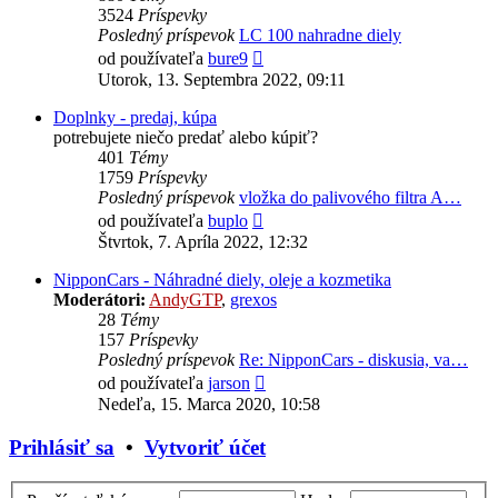
3524
Príspevky
Posledný príspevok
LC 100 nahradne diely
Zobraziť
od používateľa
bure9
posledný
Utorok, 13. Septembra 2022, 09:11
príspevok
Doplnky - predaj, kúpa
potrebujete niečo predať alebo kúpiť?
401
Témy
1759
Príspevky
Posledný príspevok
vložka do palivového filtra A…
Zobraziť
od používateľa
buplo
posledný
Štvrtok, 7. Apríla 2022, 12:32
príspevok
NipponCars - Náhradné diely, oleje a kozmetika
Moderátori:
AndyGTP
,
grexos
28
Témy
157
Príspevky
Posledný príspevok
Re: NipponCars - diskusia, va…
Zobraziť
od používateľa
jarson
posledný
Nedeľa, 15. Marca 2020, 10:58
príspevok
Prihlásiť sa
•
Vytvoriť účet