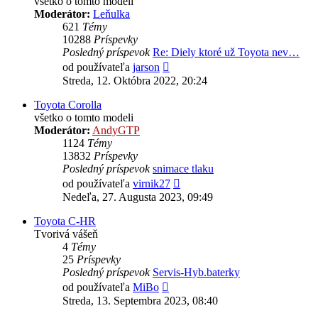
všetko o tomto modeli
Moderátor:
Leňulka
621
Témy
10288
Príspevky
Posledný príspevok
Re: Diely ktoré už Toyota nev…
Zobraziť
od používateľa
jarson
posledný
Streda, 12. Októbra 2022, 20:24
príspevok
Toyota Corolla
všetko o tomto modeli
Moderátor:
AndyGTP
1124
Témy
13832
Príspevky
Posledný príspevok
snimace tlaku
Zobraziť
od používateľa
virnik27
posledný
Nedeľa, 27. Augusta 2023, 09:49
príspevok
Toyota C-HR
Tvorivá vášeň
4
Témy
25
Príspevky
Posledný príspevok
Servis-Hyb.baterky
Zobraziť
od používateľa
MiBo
posledný
Streda, 13. Septembra 2023, 08:40
príspevok