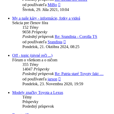
Zobraziť
od používateľa
MiBo
posledný
Štvrtok, 29. Júla 2021, 10:04
príspevok
My a naše káry - informácie, fotky a videá
Sekcia pre členov fóra
152
Témy
9658
Príspevky
Posledný príspevok
Re: Srandista - Corolla TS
Zobraziť
od používateľa
Srandista
posledný
Pondelok, 21. Októbra 2024, 08:25
príspevok
Off - topic (pivné reči ...)
Fórum o všetkom a o ničom
355
Témy
14047
Príspevky
Posledný príspevok
Re: Patria staré Toyoty fakt …
Zobraziť
od používateľa
jarson
posledný
Pondelok, 23. Novembra 2020, 19:59
príspevok
Modely značky Toyota a Lexus
Témy
Príspevky
Posledný príspevok