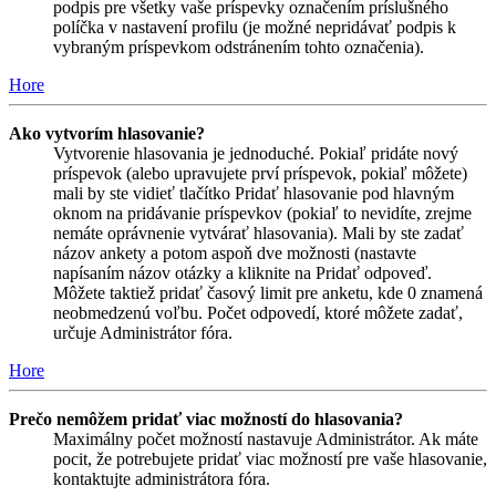
podpis pre všetky vaše príspevky označením príslušného
políčka v nastavení profilu (je možné nepridávať podpis k
vybraným príspevkom odstránením tohto označenia).
Hore
Ako vytvorím hlasovanie?
Vytvorenie hlasovania je jednoduché. Pokiaľ pridáte nový
príspevok (alebo upravujete prví príspevok, pokiaľ môžete)
mali by ste vidieť tlačítko Pridať hlasovanie pod hlavným
oknom na pridávanie príspevkov (pokiaľ to nevidíte, zrejme
nemáte oprávnenie vytvárať hlasovania). Mali by ste zadať
názov ankety a potom aspoň dve možnosti (nastavte
napísaním názov otázky a kliknite na Pridať odpoveď.
Môžete taktiež pridať časový limit pre anketu, kde 0 znamená
neobmedzenú voľbu. Počet odpovedí, ktoré môžete zadať,
určuje Administrátor fóra.
Hore
Prečo nemôžem pridať viac možností do hlasovania?
Maximálny počet možností nastavuje Administrátor. Ak máte
pocit, že potrebujete pridať viac možností pre vaše hlasovanie,
kontaktujte administrátora fóra.