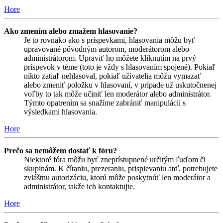
Hore
Ako zmením alebo zmažem hlasovanie?
Je to rovnako ako s príspevkami, hlasovania môžu byť
upravované pôvodným autorom, moderátorom alebo
administrátorom. Upraviť ho môžete kliknutím na prvý
príspevok v téme (toto je vždy s hlasovaním spojené). Pokiaľ
nikto zatiaľ nehlasoval, pokiaľ užívatelia môžu vymazať
alebo zmeniť položku v hlasovaní, v prípade už uskutočnenej
voľby to tak môže učiniť len moderátor alebo administrátor.
Týmto opatrením sa snažíme zabrániť manipulácii s
výsledkami hlasovania.
Hore
Prečo sa nemôžem dostať k fóru?
Niektoré fóra môžu byť zneprístupnené určitým ľuďom či
skupinám. K čítaniu, prezeraniu, prispievaniu atď. potrebujete
zvláštnu autorizáciu, ktorú môže poskytnúť len moderátor a
administrátor, takže ich kontaktujte.
Hore