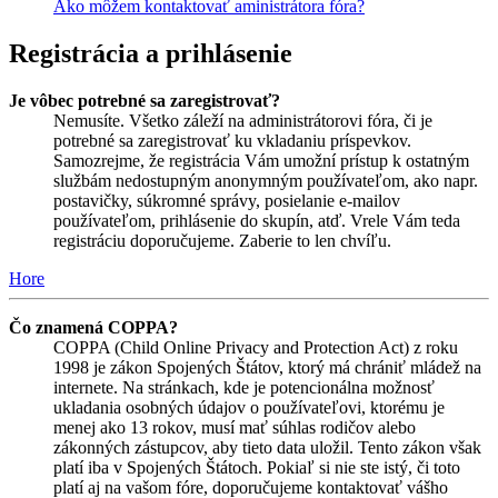
Ako môžem kontaktovať aministrátora fóra?
Registrácia a prihlásenie
Je vôbec potrebné sa zaregistrovať?
Nemusíte. Všetko záleží na administrátorovi fóra, či je
potrebné sa zaregistrovať ku vkladaniu príspevkov.
Samozrejme, že registrácia Vám umožní prístup k ostatným
službám nedostupným anonymným používateľom, ako napr.
postavičky, súkromné správy, posielanie e-mailov
používateľom, prihlásenie do skupín, atď. Vrele Vám teda
registráciu doporučujeme. Zaberie to len chvíľu.
Hore
Čo znamená COPPA?
COPPA (Child Online Privacy and Protection Act) z roku
1998 je zákon Spojených Štátov, ktorý má chrániť mládež na
internete. Na stránkach, kde je potencionálna možnosť
ukladania osobných údajov o používateľovi, ktorému je
menej ako 13 rokov, musí mať súhlas rodičov alebo
zákonných zástupcov, aby tieto data uložil. Tento zákon však
platí iba v Spojených Štátoch. Pokiaľ si nie ste istý, či toto
platí aj na vašom fóre, doporučujeme kontaktovať vášho