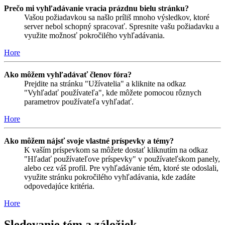
Prečo mi vyhľadávanie vracia prázdnu bielu stránku?
Vašou požiadavkou sa našlo príliš mnoho výsledkov, ktoré
server nebol schopný spracovať. Spresnite vašu požiadavku a
využite možnosť pokročilého vyhľadávania.
Hore
Ako môžem vyhľadávať členov fóra?
Prejdite na stránku "Užívatelia" a kliknite na odkaz
"Vyhľadať používateľa", kde môžete pomocou rôznych
parametrov používateľa vyhľadať.
Hore
Ako môžem nájsť svoje vlastné príspevky a témy?
K vaším príspevkom sa môžete dostať kliknutím na odkaz
"Hľadať používateľove príspevky" v používateľskom panely,
alebo cez váš profil. Pre vyhľadávanie tém, ktoré ste odoslali,
využite stránku pokročilého vyhľadávania, kde zadáte
odpovedajúce kritéria.
Hore
Sledovanie tém a záložiek