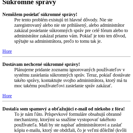
Súkromné správy
Nemôžem posielať súkromné správy!
Pre tento problém existujú tri hlavné dôvody. Nie ste
zaregistrovaný alebo nie ste prihlásený, alebo administrátor
zakázal posielanie súkromných správ pre celé fórum alebo to
administrátor zakázal priamo vám. Pokiaľ je toto ten dôvod,
spýtajte sa administrátora, prečo to tomu tak je.
Hore
Dostávam nechcené súkromné správy!
Plánujeme pridanie zoznamu ignorovaných používateľov v
systému zasielania súkromných správ. Teraz, pokiaľ dostávate
takéto správy, kontaktujte svojho administrátora, ktorý má tu
moc takému používateľovi zasielanie správ zakázať.
Hore
Dostal/a som spamový a obťažujúci e-mail od niekoho z fóra!
To je nám ľúto. Príspevkové formuláre obsahujú obranné
mechanizmy, ktorými sa snažíme vystopovať takéhoto
používateľa. Mali by ste napísať administrátorovi a zaslať
kópiu e-mailu, ktorý ste obdržali, čo je veľmi dôležité (kvôli