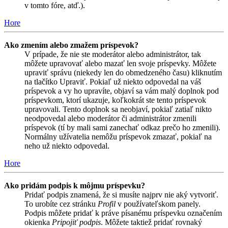
v tomto fóre, atď.).
Hore
Ako zmením alebo zmažem príspevok?
V prípade, že nie ste moderátor alebo administrátor, tak
môžete upravovať alebo mazať len svoje príspevky. Môžete
upraviť správu (niekedy len do obmedzeného času) kliknutím
na tlačítko Upraviť. Pokiaľ už niekto odpovedal na váš
príspevok a vy ho upravíte, objaví sa vám malý doplnok pod
príspevkom, ktorí ukazuje, koľkokrát ste tento príspevok
upravovali. Tento doplnok sa neobjaví, pokiaľ zatiaľ nikto
neodpovedal alebo moderátor či administrátor zmenili
príspevok (tí by mali sami zanechať odkaz prečo ho zmenili).
Normálny užívatelia nemôžu príspevok zmazať, pokiaľ na
neho už niekto odpovedal.
Hore
Ako pridám podpis k môjmu príspevku?
Pridať podpis znamená, že si musíte najprv nie aký vytvoriť.
To urobíte cez stránku
Profil
v používateľskom panely.
Podpis môžete pridať k práve písanému príspevku označením
okienka
Pripojiť podpis
. Môžete taktiež pridať rovnaký