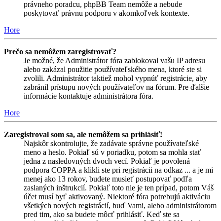
právneho poradcu, phpBB Team nemôže a nebude
poskytovať právnu podporu v akomkoľvek kontexte.
Hore
Prečo sa nemôžem zaregistrovať?
Je možné, že Administrátor fóra zablokoval vašu IP adresu
alebo zakázal použitie používateľského mena, ktoré ste si
zvolili. Administrátor taktiež mohol vypnúť registrácie, aby
zabránil prístupu nových používateľov na fórum. Pre ďalšie
informácie kontaktuje administrátora fóra.
Hore
Zaregistroval som sa, ale nemôžem sa prihlásiť!
Najskôr skontrolujte, že zadávate správne používateľské
meno a heslo. Pokiaľ sú v poriadku, potom sa mohla stať
jedna z nasledovných dvoch vecí. Pokiaľ je povolená
podpora COPPA a klikli ste pri registrácii na odkaz ... a je mi
menej ako 13 rokov, budete musieť postupovať podľa
zaslaných inštrukcií. Pokiaľ toto nie je ten prípad, potom Váš
účet musí byť aktivovaný. Niektoré fóra potrebujú aktiváciu
všetkých nových registrácií, buď Vami, alebo administrátorom
pred tim, ako sa budete môcť prihlásiť. Keď ste sa