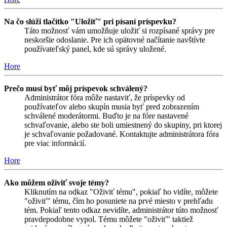
Na čo slúži tlačítko "Uložiť" pri písaní príspevku?
Táto možnosť vám umožňuje uložiť si rozpísané správy pre
neskoršie odoslanie. Pre ich opätovné načítanie navštívte
používateľský panel, kde sú správy uložené.
Hore
Prečo musí byť môj príspevok schválený?
Administrátor fóra môže nastaviť, že príspevky od
používateľov alebo skupín musia byť pred zobrazením
schválené moderátormi. Buďto je na fóre nastavené
schvaľovanie, alebo ste boli umiestnený do skupiny, pri ktorej
je schvaľovanie požadované. Kontaktujte administrátora fóra
pre viac informácií.
Hore
Ako môžem oživiť svoje témy?
Kliknutím na odkaz "Oživiť tému", pokiaľ ho vidíte, môžete
"oživiť" tému, čím ho posuniete na prvé miesto v prehľadu
tém. Pokiaľ tento odkaz nevidíte, administrátor túto možnosť
pravdepodobne vypol. Tému môžete "oživiť" taktiež