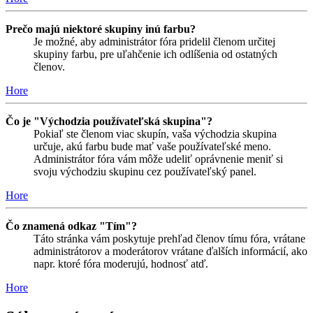
Prečo majú niektoré skupiny inú farbu?
Je možné, aby administrátor fóra pridelil členom určitej
skupiny farbu, pre uľahčenie ich odlíšenia od ostatných
členov.
Hore
Čo je "Východzia používateľská skupina"?
Pokiaľ ste členom viac skupín, vaša východzia skupina
určuje, akú farbu bude mať vaše používateľské meno.
Administrátor fóra vám môže udeliť oprávnenie meniť si
svoju východziu skupinu cez používateľský panel.
Hore
Čo znamená odkaz "Tím"?
Táto stránka vám poskytuje prehľad členov tímu fóra, vrátane
administrátorov a moderátorov vrátane ďalších informácií, ako
napr. ktoré fóra moderujú, hodnosť atď.
Hore