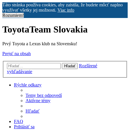
Táto stránka používa cookies, aby zaistila, že budete môcť naplno
využívať všetky jej možnosti.
Viac info
Rozumiem!
ToyotaTeam Slovakia
Prvý Toyota a Lexus klub na Slovensku!
Prejsť na obsah
Rozšírené
Hľadať
vyhľadávanie
Rýchle odkazy
Temy bez odpovedí
Aktívne témy
Hľadať
FAQ
Prihlásiť sa