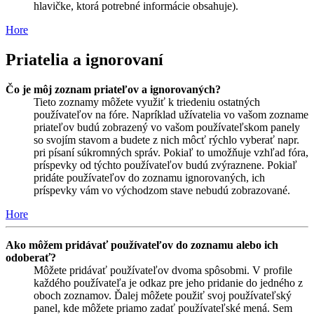
hlavičke, ktorá potrebné informácie obsahuje).
Hore
Priatelia a ignorovaní
Čo je môj zoznam priateľov a ignorovaných?
Tieto zoznamy môžete využiť k triedeniu ostatných
používateľov na fóre. Napríklad užívatelia vo vašom zozname
priateľov budú zobrazený vo vašom používateľskom panely
so svojím stavom a budete z nich môcť rýchlo vyberať napr.
pri písaní súkromných správ. Pokiaľ to umožňuje vzhľad fóra,
príspevky od týchto používateľov budú zvýraznene. Pokiaľ
pridáte používateľov do zoznamu ignorovaných, ich
príspevky vám vo východzom stave nebudú zobrazované.
Hore
Ako môžem pridávať používateľov do zoznamu alebo ich
odoberať?
Môžete pridávať používateľov dvoma spôsobmi. V profile
každého používateľa je odkaz pre jeho pridanie do jedného z
oboch zoznamov. Ďalej môžete použiť svoj používateľský
panel, kde môžete priamo zadať používateľské mená. Sem