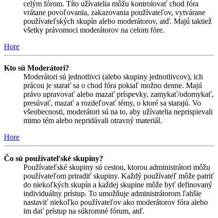
celým fórom. Títo užívatelia môžu kontrolovať chod fóra
vrátane povoľovania, zakazovania používateľov, vytvárane
používateľských skupín alebo moderátorov, atď. Majú taktiež
všetky právomoci moderátorov na celom fóre.
Hore
Kto sú Moderátori?
Moderátori sú jednotlivci (alebo skupiny jednotlivcov), ich
prácou je starať sa o chod fóra pokiaľ možno denne. Majú
právo upravovať alebo mazať príspevky, zamykať/odomykať,
presúvať, mazať a rozdeľovať témy, o ktoré sa starajú. Vo
všeobecnosti, moderátori sú na to, aby užívatelia neprispievali
mimo tém alebo nepridávali otravný materiál.
Hore
Čo sú používateľské skupiny?
Používateľské skupiny sú cestou, ktorou administrátori môžu
používateľom priradiť skupiny. Každý používateľ môže patriť
do niekoľkých skupín a každej skupine môže byť definovaný
individuálny prístup. To umožňuje administrátorom ľahšie
nastaviť niekoľko používateľov ako moderátorov fóra alebo
im dať prístup na súkromné fórum, atď.