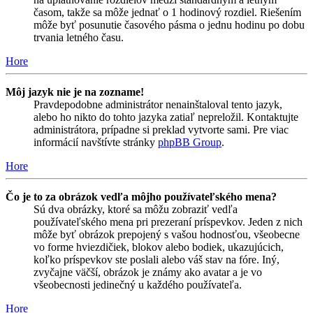
časom, takže sa môže jednať o 1 hodinový rozdiel. Riešením
môže byť posunutie časového pásma o jednu hodinu po dobu
trvania letného času.
Hore
Môj jazyk nie je na zozname!
Pravdepodobne administrátor nenainštaloval tento jazyk,
alebo ho nikto do tohto jazyka zatiaľ nepreložil. Kontaktujte
administrátora, prípadne si preklad vytvorte sami. Pre viac
informácií navštívte stránky
phpBB Group
.
Hore
Čo je to za obrázok vedľa môjho používateľského mena?
Sú dva obrázky, ktoré sa môžu zobraziť vedľa
používateľského mena pri prezeraní príspevkov. Jeden z nich
môže byť obrázok prepojený s vašou hodnosťou, všeobecne
vo forme hviezdičiek, blokov alebo bodiek, ukazujúcich,
koľko príspevkov ste poslali alebo váš stav na fóre. Iný,
zvyčajne väčší, obrázok je známy ako avatar a je vo
všeobecnosti jedinečný u každého používateľa.
Hore