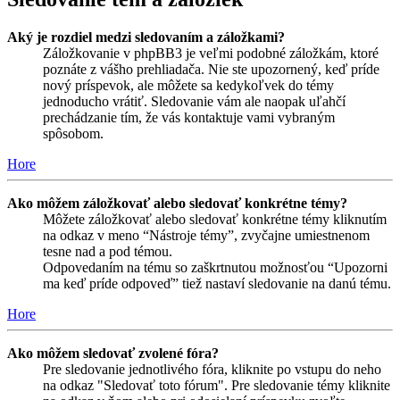
Aký je rozdiel medzi sledovaním a záložkami?
Záložkovanie v phpBB3 je veľmi podobné záložkám, ktoré
poznáte z vášho prehliadača. Nie ste upozornený, keď príde
nový príspevok, ale môžete sa kedykoľvek do témy
jednoducho vrátiť. Sledovanie vám ale naopak uľahčí
prechádzanie tím, že vás kontaktuje vami vybraným
spôsobom.
Hore
Ako môžem záložkovať alebo sledovať konkrétne témy?
Môžete záložkovať alebo sledovať konkrétne témy kliknutím
na odkaz v meno “Nástroje témy”, zvyčajne umiestnenom
tesne nad a pod témou.
Odpovedaním na tému so zaškrtnutou možnosťou “Upozorni
ma keď príde odpoveď” tiež nastaví sledovanie na danú tému.
Hore
Ako môžem sledovať zvolené fóra?
Pre sledovanie jednotlivého fóra, kliknite po vstupu do neho
na odkaz "Sledovať toto fórum". Pre sledovanie témy kliknite