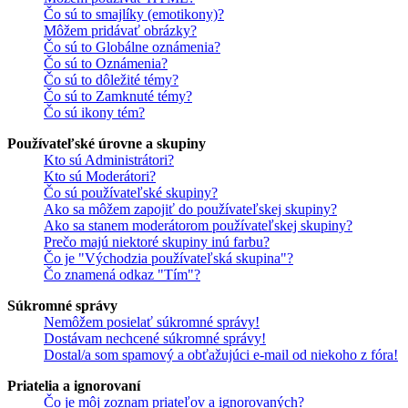
Čo sú to smajlíky (emotikony)?
Môžem pridávať obrázky?
Čo sú to Globálne oznámenia?
Čo sú to Oznámenia?
Čo sú to dôležité témy?
Čo sú to Zamknuté témy?
Čo sú ikony tém?
Používateľské úrovne a skupiny
Kto sú Administrátori?
Kto sú Moderátori?
Čo sú používateľské skupiny?
Ako sa môžem zapojiť do používateľskej skupiny?
Ako sa stanem moderátorom používateľskej skupiny?
Prečo majú niektoré skupiny inú farbu?
Čo je "Východzia používateľská skupina"?
Čo znamená odkaz "Tím"?
Súkromné správy
Nemôžem posielať súkromné správy!
Dostávam nechcené súkromné správy!
Dostal/a som spamový a obťažujúci e-mail od niekoho z fóra!
Priatelia a ignorovaní
Čo je môj zoznam priateľov a ignorovaných?