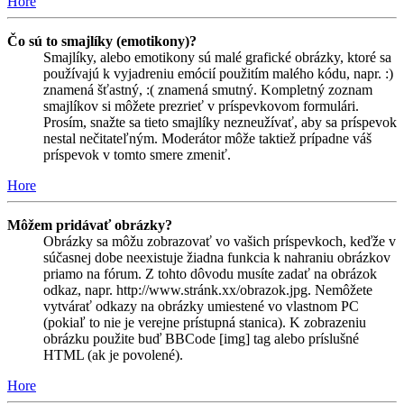
Hore
Čo sú to smajlíky (emotikony)?
Smajlíky, alebo emotikony sú malé grafické obrázky, ktoré sa
používajú k vyjadreniu emócií použitím malého kódu, napr. :)
znamená šťastný, :( znamená smutný. Kompletný zoznam
smajlíkov si môžete prezrieť v príspevkovom formulári.
Prosím, snažte sa tieto smajlíky nezneužívať, aby sa príspevok
nestal nečitateľným. Moderátor môže taktiež prípadne váš
príspevok v tomto smere zmeniť.
Hore
Môžem pridávať obrázky?
Obrázky sa môžu zobrazovať vo vašich príspevkoch, keďže v
súčasnej dobe neexistuje žiadna funkcia k nahraniu obrázkov
priamo na fórum. Z tohto dôvodu musíte zadať na obrázok
odkaz, napr. http://www.stránk.xx/obrazok.jpg. Nemôžete
vytvárať odkazy na obrázky umiestené vo vlastnom PC
(pokiaľ to nie je verejne prístupná stanica). K zobrazeniu
obrázku použite buď BBCode [img] tag alebo príslušné
HTML (ak je povolené).
Hore