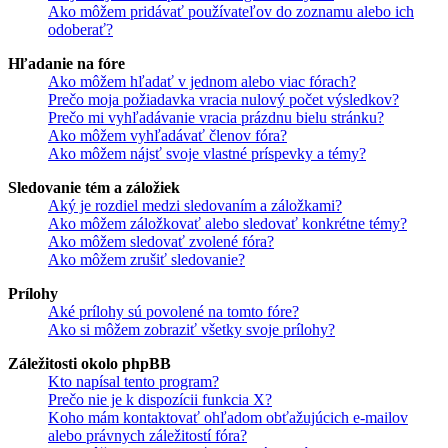
Ako môžem pridávať používateľov do zoznamu alebo ich
odoberať?
Hľadanie na fóre
Ako môžem hľadať v jednom alebo viac fórach?
Prečo moja požiadavka vracia nulový počet výsledkov?
Prečo mi vyhľadávanie vracia prázdnu bielu stránku?
Ako môžem vyhľadávať členov fóra?
Ako môžem nájsť svoje vlastné príspevky a témy?
Sledovanie tém a záložiek
Aký je rozdiel medzi sledovaním a záložkami?
Ako môžem záložkovať alebo sledovať konkrétne témy?
Ako môžem sledovať zvolené fóra?
Ako môžem zrušiť sledovanie?
Prílohy
Aké prílohy sú povolené na tomto fóre?
Ako si môžem zobraziť všetky svoje prílohy?
Záležitosti okolo phpBB
Kto napísal tento program?
Prečo nie je k dispozícii funkcia X?
Koho mám kontaktovať ohľadom obťažujúcich e-mailov
alebo právnych záležitostí fóra?