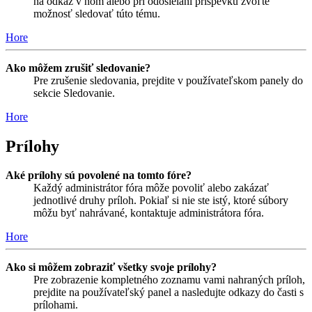
na odkaz v ňom alebo pri odosielaní príspevku zvoľte
možnosť sledovať túto tému.
Hore
Ako môžem zrušiť sledovanie?
Pre zrušenie sledovania, prejdite v používateľskom panely do
sekcie Sledovanie.
Hore
Prílohy
Aké prílohy sú povolené na tomto fóre?
Každý administrátor fóra môže povoliť alebo zakázať
jednotlivé druhy príloh. Pokiaľ si nie ste istý, ktoré súbory
môžu byť nahrávané, kontaktuje administrátora fóra.
Hore
Ako si môžem zobraziť všetky svoje prílohy?
Pre zobrazenie kompletného zoznamu vami nahraných príloh,
prejdite na používateľský panel a nasledujte odkazy do časti s
prílohami.