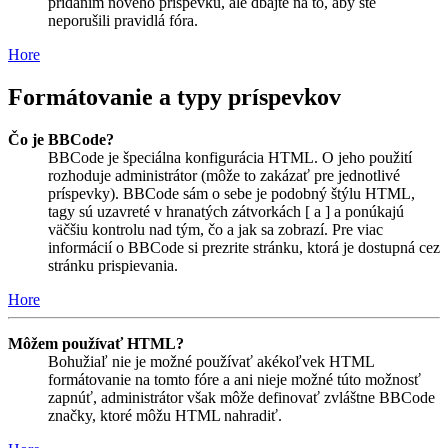
pridaním nového príspevku, ale dbajte na to, aby ste
neporušili pravidlá fóra.
Hore
Formátovanie a typy príspevkov
Čo je BBCode?
BBCode je špeciálna konfigurácia HTML. O jeho použití
rozhoduje administrátor (môže to zakázať pre jednotlivé
príspevky). BBCode sám o sebe je podobný štýlu HTML,
tagy sú uzavreté v hranatých zátvorkách [ a ] a ponúkajú
väčšiu kontrolu nad tým, čo a jak sa zobrazí. Pre viac
informácií o BBCode si prezrite stránku, ktorá je dostupná cez
stránku prispievania.
Hore
Môžem používať HTML?
Bohužiaľ nie je možné používať akékoľvek HTML
formátovanie na tomto fóre a ani nieje možné túto možnosť
zapnúť, administrátor však môže definovať zvláštne BBCode
značky, ktoré môžu HTML nahradiť.