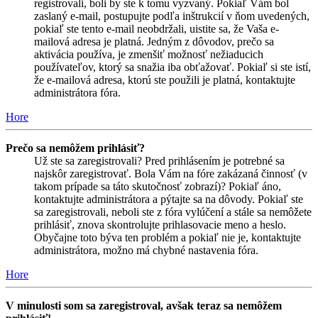
registrovali, boli by ste k tomu vyzvaný. Pokiaľ Vám bol
zaslaný e-mail, postupujte podľa inštrukcií v ňom uvedených,
pokiaľ ste tento e-mail neobdržali, uistite sa, že Vaša e-
mailová adresa je platná. Jedným z dôvodov, prečo sa
aktivácia používa, je zmenšiť možnosť nežiaducich
používateľov, ktorý sa snažia iba obťažovať. Pokiaľ si ste istí,
že e-mailová adresa, ktorú ste použili je platná, kontaktujte
administrátora fóra.
Hore
Prečo sa nemôžem prihlásiť?
Už ste sa zaregistrovali? Pred prihlásením je potrebné sa
najskôr zaregistrovať. Bola Vám na fóre zakázaná činnosť (v
takom prípade sa táto skutočnosť zobrazí)? Pokiaľ áno,
kontaktujte administrátora a pýtajte sa na dôvody. Pokiaľ ste
sa zaregistrovali, neboli ste z fóra vylúčení a stále sa nemôžete
prihlásiť, znova skontrolujte prihlasovacie meno a heslo.
Obyčajne toto býva ten problém a pokiaľ nie je, kontaktujte
administrátora, možno má chybné nastavenia fóra.
Hore
V minulosti som sa zaregistroval, avšak teraz sa nemôžem