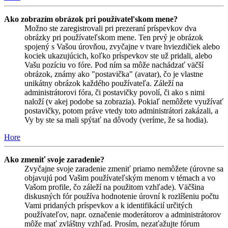
Ako zobrazím obrázok pri používateľskom mene?
Možno ste zaregistrovali pri prezeraní príspevkov dva
obrázky pri používateľskom mene. Ten prvý je obrázok
spojený s Vašou úrovňou, zvyčajne v tvare hviezdičiek alebo
kociek ukazujúcich, koľko príspevkov ste už pridali, alebo
Vašu pozíciu vo fóre. Pod ním sa môže nachádzať väčší
obrázok, známy ako "postavička" (avatar), čo je vlastne
unikátny obrázok každého používateľa. Záleží na
administrátorovi fóra, či postavičky povolí, či ako s nimi
naloží (v akej podobe sa zobrazia). Pokiaľ nemôžete využívať
postavičky, potom práve vtedy toto administrátori zakázali, a
Vy by ste sa mali spýtať na dôvody (veríme, že sa hodia).
Hore
Ako zmeniť svoje zaradenie?
Zvyčajne svoje zaradenie zmeniť priamo nemôžete (úrovne sa
objavujú pod Vašim používateľským menom v témach a vo
Vašom profile, čo záleží na použitom vzhľade). Väčšina
diskusných fór používa hodnotenie úrovní k rozlíšeniu počtu
Vami pridaných príspevkov a k identifikácií určitých
používateľov, napr. označenie moderátorov a administrátorov
môže mať zvláštny vzhľad. Prosím, nezaťažujte fórum