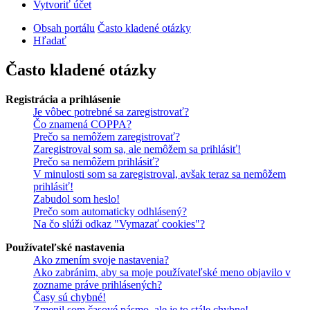
Vytvoriť účet
Obsah portálu
Často kladené otázky
Hľadať
Často kladené otázky
Registrácia a prihlásenie
Je vôbec potrebné sa zaregistrovať?
Čo znamená COPPA?
Prečo sa nemôžem zaregistrovať?
Zaregistroval som sa, ale nemôžem sa prihlásiť!
Prečo sa nemôžem prihlásiť?
V minulosti som sa zaregistroval, avšak teraz sa nemôžem
prihlásiť!
Zabudol som heslo!
Prečo som automaticky odhlásený?
Na čo slúži odkaz "Vymazať cookies"?
Používateľské nastavenia
Ako zmením svoje nastavenia?
Ako zabránim, aby sa moje používateľské meno objavilo v
zozname práve prihlásených?
Časy sú chybné!
Zmenil som časové pásmo, ale je to stále chybne!