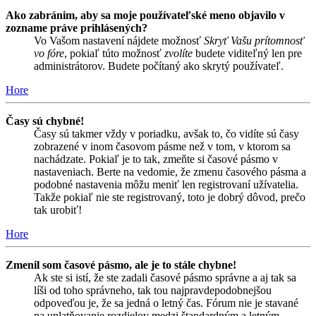
Ako zabránim, aby sa moje používateľské meno objavilo v
zozname práve prihlásených?
Vo Vašom nastavení nájdete možnosť
Skryť Vašu prítomnosť
vo fóre
, pokiaľ túto možnosť
zvolíte
budete viditeľný len pre
administrátorov. Budete počítaný ako skrytý používateľ.
Hore
Časy sú chybné!
Časy sú takmer vždy v poriadku, avšak to, čo vidíte sú časy
zobrazené v inom časovom pásme než v tom, v ktorom sa
nachádzate. Pokiaľ je to tak, zmeňte si časové pásmo v
nastaveniach. Berte na vedomie, že zmenu časového pásma a
podobné nastavenia môžu meniť len registrovaní užívatelia.
Takže pokiaľ nie ste registrovaný, toto je dobrý dôvod, prečo
tak urobiť!
Hore
Zmenil som časové pásmo, ale je to stále chybne!
Ak ste si istí, že ste zadali časové pásmo správne a aj tak sa
líši od toho správneho, tak tou najpravdepodobnejšou
odpoveďou je, že sa jedná o letný čas. Fórum nie je stavané
na uplatňovanie rozdielov medzi štandardným a letným