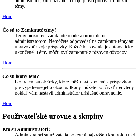
administrátor, ktorí užívatelia majú právo pridávať dôležité
témy.
Hore
Čo sú to Zamknuté témy?
Témy môžu byť zamknuté moderátorom alebo
administrátorom. Nemôžete odpovedať na zamknuté témy ani
upravovať svoje príspevky. Každé hlasovanie je automaticky
ukončené. Témy môžu byť zamknuté z rôznych dôvodov.
Hore
Čo sú ikony tém?
Ikony tém sú obrázky, ktoré môžu byť spojené s príspevkom
pre vyjadrenie jeho obsahu. Ikony môžete používať iba vtedy
pokiaľ vám nastavil administrátor príslušné oprávnenie.
Hore
Používateľské úrovne a skupiny
Kto sú Administrátori?
Administrátori sú užívatelia poverení najvyššou kontrolou nad