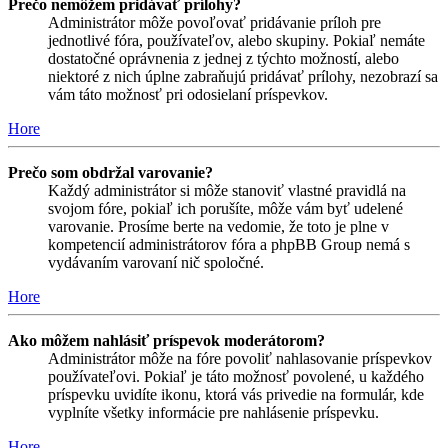
Prečo nemôžem pridávať prílohy?
Administrátor môže povoľovať pridávanie príloh pre
jednotlivé fóra, používateľov, alebo skupiny. Pokiaľ nemáte
dostatočné oprávnenia z jednej z týchto možností, alebo
niektoré z nich úplne zabraňujú pridávať prílohy, nezobrazí sa
vám táto možnosť pri odosielaní príspevkov.
Hore
Prečo som obdržal varovanie?
Každý administrátor si môže stanoviť vlastné pravidlá na
svojom fóre, pokiaľ ich porušíte, môže vám byť udelené
varovanie. Prosíme berte na vedomie, že toto je plne v
kompetencií administrátorov fóra a phpBB Group nemá s
vydávaním varovaní nič spoločné.
Hore
Ako môžem nahlásiť príspevok moderátorom?
Administrátor môže na fóre povoliť nahlasovanie príspevkov
používateľovi. Pokiaľ je táto možnosť povolené, u každého
príspevku uvidíte ikonu, ktorá vás privedie na formulár, kde
vyplníte všetky informácie pre nahlásenie príspevku.
Hore