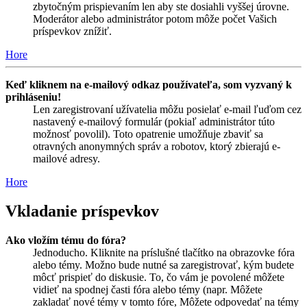
zbytočným prispievaním len aby ste dosiahli vyššej úrovne.
Moderátor alebo administrátor potom môže počet Vašich
príspevkov znížiť.
Hore
Keď kliknem na e-mailový odkaz používateľa, som vyzvaný k
prihláseniu!
Len zaregistrovaní užívatelia môžu posielať e-mail ľuďom cez
nastavený e-mailový formulár (pokiaľ administrátor túto
možnosť povolil). Toto opatrenie umožňuje zbaviť sa
otravných anonymných správ a robotov, ktorý zbierajú e-
mailové adresy.
Hore
Vkladanie príspevkov
Ako vložím tému do fóra?
Jednoducho. Kliknite na príslušné tlačítko na obrazovke fóra
alebo témy. Možno bude nutné sa zaregistrovať, kým budete
môcť prispieť do diskusie. To, čo vám je povolené môžete
vidieť na spodnej časti fóra alebo témy (napr. Môžete
zakladať nové témy v tomto fóre, Môžete odpovedať na témy