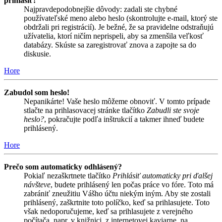
prihlásiť!
Najpravdepodobnejšie dôvody: zadali ste chybné
používateľské meno alebo heslo (skontrolujte e-mail, ktorý ste
obdržali pri registrácií). Je bežné, že sa pravidelne odstraňujú
užívatelia, ktorí ničím neprispeli, aby sa zmenšila veľkosť
databázy. Skúste sa zaregistrovať znova a zapojte sa do
diskusie.
Hore
Zabudol som heslo!
Nepanikárte! Vaše heslo môžeme obnoviť. V tomto prípade
stlačte na prihlasovacej stránke tlačítko
Zabudli ste svoje
heslo?
, pokračujte podľa inštrukcií a takmer ihneď budete
prihlásený.
Hore
Prečo som automaticky odhlásený?
Pokiaľ nezaškrtnete tlačítko
Prihlásiť automaticky pri ďalšej
návšteve
, budete prihlásený len počas práce vo fóre. Toto má
zabrániť zneužitiu Vášho účtu niekým iným. Aby ste zostali
prihlásený, zaškrtnite toto políčko, keď sa prihlasujete. Toto
však nedoporučujeme, keď sa prihlasujete z verejného
počítača, napr. v knižnici, z internetovej kaviarne, na