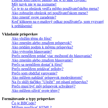
Môj jazyk nie je na zozname!
Čo je to za obrázok vedľa môjho používateľského mena?
Ako zobrazím obrázok pri používateľskom mene?
Ako zmeniť svoje zaradenie?
Keď kliknem na e-mailový odkaz používateľa, som vyzvaný
k prihláseniu!
Vkladanie príspevkov
Ako vložím tému do fóra?
Ako zmením alebo zmažem príspevok?
Ako pridám podpis k môjmu príspevku?
Ako vytvorím hlasovanie?
Prečo nemôžem pridať viac možností do hlasovania?
Ako zmením alebo zmažem hlasovanie?
Prečo sa nemôžem dostať k fóru?
Prečo nemôžem pridávať prílohy?
Prečo som obdržal varovanie?
Ako môžem nahlásiť príspevok moderátorom?
Na čo slúži tlačítko "Uložiť" pri písaní príspevku?
Prečo musí byť môj príspevok schválený?
Ako môžem oživiť svoje témy?
Formátovanie a typy príspevkov
Čo je BBCode?
Môžem používať HTML?