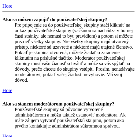
Hore
Ako sa môžem zapojiť do používateľskej skupiny?
Pre pripojenie sa do používateľskej skupiny stačí kliknúť na
odkaz používateľské skupiny (väčšinou sa nachádza v hornej
časti stránky, ale nemusí to byť pravidlom) a potom si môžete
prezrieť všetky skupiny. Nie všetky skupiny majú otvorený
prístup, niektoré sú uzavreté a niektoré majú utajené členstvo.
Pokiaľ je skupina otvorená, môžete žiadať o zaradenie
kliknutím na príslušné tlačítko. Moderátor používateľskej
skupiny musí vašu žiadosť schváliť a môže sa vás spýtať na
dôvody, prečo chcete do skupiny vstúpiť. Prosím, nenadávajte
moderátorovi, pokiaľ vašej žiadosti nevyhovie. Má svoj
dôvod.
Hore
Ako sa stanem moderátorom používateľskej skupiny?
Používateľské skupiny sú pôvodne vytvorené
administrátorom a môžu taktiež ustanoviť moderátora. Ak
máte záujem vytvoriť používateľskú skupinu, potom ako
prvého kontaktujte administrátora súkromnou správou.
Hore