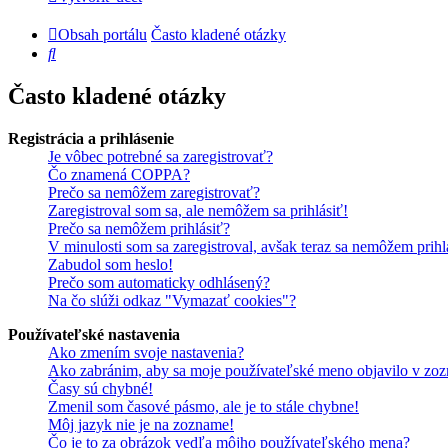
Obsah portálu
Často kladené otázky
Hľadať
Často kladené otázky
Registrácia a prihlásenie
Je vôbec potrebné sa zaregistrovať?
Čo znamená COPPA?
Prečo sa nemôžem zaregistrovať?
Zaregistroval som sa, ale nemôžem sa prihlásiť!
Prečo sa nemôžem prihlásiť?
V minulosti som sa zaregistroval, avšak teraz sa nemôžem prihl
Zabudol som heslo!
Prečo som automaticky odhlásený?
Na čo slúži odkaz "Vymazať cookies"?
Používateľské nastavenia
Ako zmením svoje nastavenia?
Ako zabránim, aby sa moje používateľské meno objavilo v zoz
Časy sú chybné!
Zmenil som časové pásmo, ale je to stále chybne!
Môj jazyk nie je na zozname!
Čo je to za obrázok vedľa môjho používateľského mena?