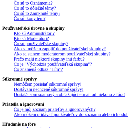
Čo sú to Oznámenia?
Čo sú to dôležité témy?
Čo sú to Zamknuté témy?
Čo sú ikony tém?
Používateľské úrovne a skupiny
Kto sú Administrátori?
Kto sú Moderátori?
Čo sú používateľské skupiny?
Ako sa môžem zapojiť do používateľskej skupiny?
Ako sa stanem moderátorom používateľskej skupiny?
Prečo majú niektoré skupiny inú farbu?
Čo je "Východzia používateľská skupina"?
Čo znamená odkaz "Tím"?
Súkromné správy
Nemôžem posielať súkromné správy!
Dostávam nechcené súkromné správy!
Dostal/a som spamový a obťažujúci e-mail od niekoho z fóra!
Priatelia a ignorovaní
Čo je môj zoznam priateľov a ignorovaných?
Ako môžem pridávať používateľov do zoznamu alebo ich odob
Hľadanie na fóre