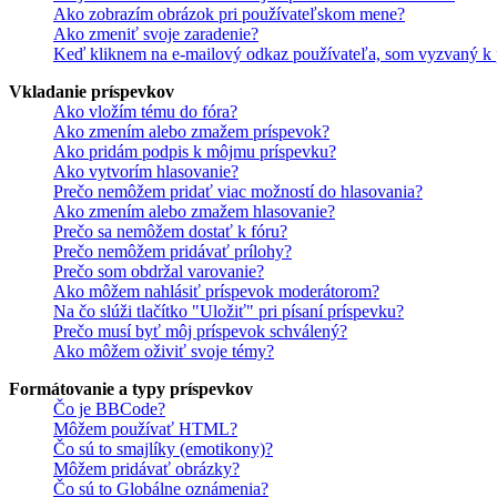
Ako zobrazím obrázok pri používateľskom mene?
Ako zmeniť svoje zaradenie?
Keď kliknem na e-mailový odkaz používateľa, som vyzvaný k p
Vkladanie príspevkov
Ako vložím tému do fóra?
Ako zmením alebo zmažem príspevok?
Ako pridám podpis k môjmu príspevku?
Ako vytvorím hlasovanie?
Prečo nemôžem pridať viac možností do hlasovania?
Ako zmením alebo zmažem hlasovanie?
Prečo sa nemôžem dostať k fóru?
Prečo nemôžem pridávať prílohy?
Prečo som obdržal varovanie?
Ako môžem nahlásiť príspevok moderátorom?
Na čo slúži tlačítko "Uložiť" pri písaní príspevku?
Prečo musí byť môj príspevok schválený?
Ako môžem oživiť svoje témy?
Formátovanie a typy príspevkov
Čo je BBCode?
Môžem používať HTML?
Čo sú to smajlíky (emotikony)?
Môžem pridávať obrázky?
Čo sú to Globálne oznámenia?