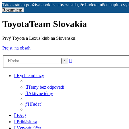
Táto stránka používa cookies, aby zaistila, že budete môcť naplno vy
Rozumiem!
ToyotaTeam Slovakia
Prvý Toyota a Lexus klub na Slovensku!
Prejsť na obsah
Rozšírené
Hľadať
vyhľadávanie
Rýchle odkazy
Temy bez odpovedí
Aktívne témy
Hľadať
FAQ
Prihlásiť sa
Vytvoriť účet