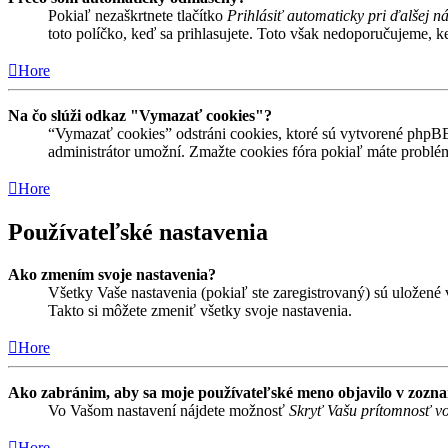
Pokiaľ nezaškrtnete tlačítko
Prihlásiť automaticky pri ďalšej n
toto políčko, keď sa prihlasujete. Toto však nedoporučujeme, keď
Hore
Na čo slúži odkaz "Vymazať cookies"?
“Vymazať cookies” odstráni cookies, ktoré sú vytvorené phpBB a
administrátor umožní. Zmažte cookies fóra pokiaľ máte problé
Hore
Používateľské nastavenia
Ako zmením svoje nastavenia?
Všetky Vaše nastavenia (pokiaľ ste zaregistrovaný) sú uložené v
Takto si môžete zmeniť všetky svoje nastavenia.
Hore
Ako zabránim, aby sa moje používateľské meno objavilo v zozn
Vo Vašom nastavení nájdete možnosť
Skryť Vašu prítomnosť vo
Hore