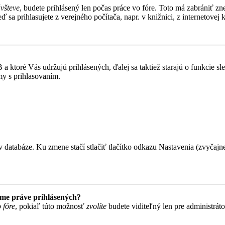
ávšteve
, budete prihlásený len počas práce vo fóre. Toto má zabrániť zn
 sa prihlasujete z verejného počítača, napr. v knižnici, z internetovej k
 ktoré Vás udržujú prihlásených, ďalej sa taktiež starajú o funkcie s
my s prihlasovaním.
 databáze. Ku zmene stačí stlačiť tlačítko odkazu Nastavenia (zvyčajne 
ame práve prihlásených?
 fóre
, pokiaľ túto možnosť
zvolíte
budete viditeľný len pre administrát