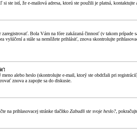
i ste istí, že e-mailová adresa, ktorú ste použili je platná, kontaktujte 
ôr zaregistrovať. Bola Vám na fóre zakázaná činnosť (v takom prípade sa
 fóra vylúčení a stále sa nemôžete prihlásiť, znova skontrolujte prihlaso
iť!
o alebo heslo (skontrolujte e-mail, ktorý ste obdržali pri registrácií).
trovať znova a zapojte sa do diskusie.
te na prihlasovacej stránke tlačítko
Zabudli ste svoje heslo?
, pokračuj