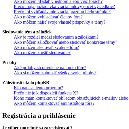
Ako môžem hľadať v jednom alebo viac fórach?
Prečo moja požiadavka vracia nulový počet výsledkov?
Prečo mi vyhľadávanie vracia prázdnu bielu stránku?
Ako môžem vyhľadávať členov fóra?
Ako môžem nájsť svoje vlastné príspevky a témy?
Sledovanie tém a záložiek
Aký je rozdiel medzi sledovaním a záložkami?
Ako môžem záložkovať alebo sledovať konkrétne témy?
Ako môžem sledovať zvolené fóra?
Ako môžem zrušiť sledovanie?
Prílohy
Aké prílohy sú povolené na tomto fóre?
Ako si môžem zobraziť všetky svoje prílohy?
Záležitosti okolo phpBB
Kto napísal tento program?
Prečo nie je k dispozícii funkcia X?
Koho mám kontaktovať ohľadom obťažujúcich e-mailov alebo p
Ako môžem kontaktovať aministrátora fóra?
Registrácia a prihlásenie
Je vôbec potrebné sa zaregistrovať?