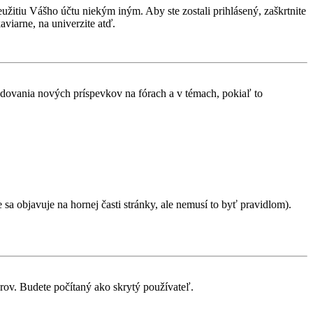
eužitiu Vášho účtu niekým iným. Aby ste zostali prihlásený, zaškrtnite
aviarne, na univerzite atď.
ledovania nových príspevkov na fórach a v témach, pokiaľ to
sa objavuje na hornej časti stránky, ale nemusí to byť pravidlom).
orov. Budete počítaný ako skrytý používateľ.