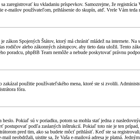
ebné sa zaregistrovať ku vkladaniu príspevkov. Samozrejme, že regist
e e-mailov používateľom, prihlásenie do skupín, atď. Vrele Vám teda r
je zákon Spojených Štátov, ktorý má chrániť mládež na internete. Na 
 rodičov alebo zákonných zástupcov, aby tieto data uložil. Tento zákon 
vneho poradcu, phpBB Team nemôže a nebude poskytovať právnu podpo
 zakázal použitie používateľského mena, ktoré ste si zvolili. Administr
strátora fóra.
a heslo. Pokiaľ sú v poriadku, potom sa mohla stať jedna z nasledovný
ieť postupovať podľa zaslaných inštrukcií. Pokiaľ toto nie je ten prípa
trátorom pred tim, ako sa budete môcť prihlásiť. Keď ste sa registroval
-mail neobdržali, uistite sa, že Vaša e-mailová adresa je platná. Jedn