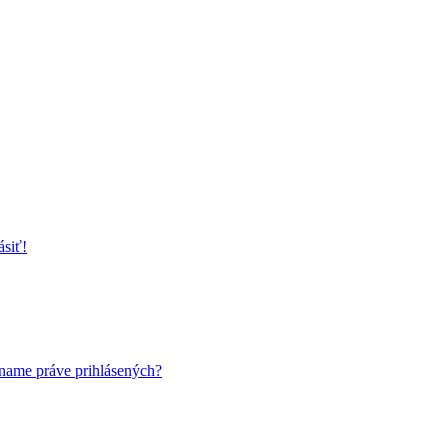
ásiť!
name práve prihlásených?