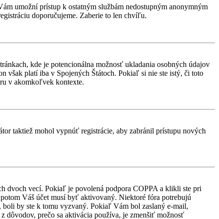
rácia Vám umožní prístup k ostatným službám nedostupným anonymným
egistráciu doporučujeme. Zaberie to len chvíľu.
stránkach, kde je potencionálna možnosť ukladania osobných údajov
však platí iba v Spojených Štátoch. Pokiaľ si nie ste istý, či toto
ru v akomkoľvek kontexte.
átor taktiež mohol vypnúť registrácie, aby zabránil prístupu nových
ch dvoch vecí. Pokiaľ je povolená podpora COPPA a klikli ste pri
d, potom Váš účet musí byť aktivovaný. Niektoré fóra potrebujú
i, boli by ste k tomu vyzvaný. Pokiaľ Vám bol zaslaný e-mail,
ým z dôvodov, prečo sa aktivácia používa, je zmenšiť možnosť