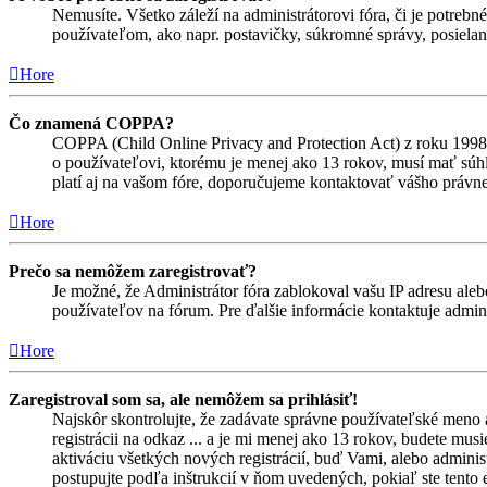
Nemusíte. Všetko záleží na administrátorovi fóra, či je potr
používateľom, ako napr. postavičky, súkromné správy, posielani
Hore
Čo znamená COPPA?
COPPA (Child Online Privacy and Protection Act) z roku 1998 
o používateľovi, ktorému je menej ako 13 rokov, musí mať súhlas
platí aj na vašom fóre, doporučujeme kontaktovať vášho prá
Hore
Prečo sa nemôžem zaregistrovať?
Je možné, že Administrátor fóra zablokoval vašu IP adresu alebo
používateľov na fórum. Pre ďalšie informácie kontaktuje admini
Hore
Zaregistroval som sa, ale nemôžem sa prihlásiť!
Najskôr skontrolujte, že zadávate správne používateľské meno 
registrácii na odkaz ... a je mi menej ako 13 rokov, budete mus
aktiváciu všetkých nových registrácií, buď Vami, alebo adminis
postupujte podľa inštrukcií v ňom uvedených, pokiaľ ste tento e