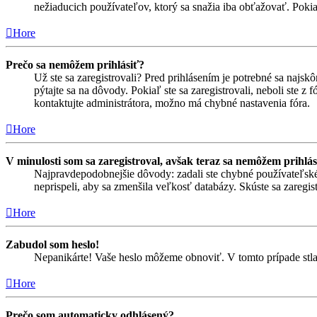
nežiaducich používateľov, ktorý sa snažia iba obťažovať. Pokiaľ s
Hore
Prečo sa nemôžem prihlásiť?
Už ste sa zaregistrovali? Pred prihlásením je potrebné sa najsk
pýtajte sa na dôvody. Pokiaľ ste sa zaregistrovali, neboli ste z
kontaktujte administrátora, možno má chybné nastavenia fóra.
Hore
V minulosti som sa zaregistroval, avšak teraz sa nemôžem prihlás
Najpravdepodobnejšie dôvody: zadali ste chybné používateľské men
neprispeli, aby sa zmenšila veľkosť databázy. Skúste sa zaregis
Hore
Zabudol som heslo!
Nepanikárte! Vaše heslo môžeme obnoviť. V tomto prípade stlač
Hore
Prečo som automaticky odhlásený?