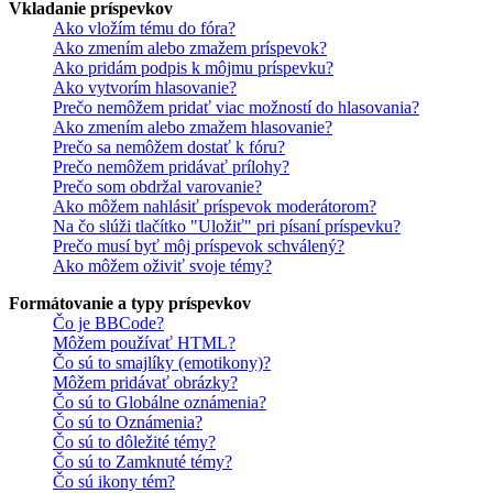
Vkladanie príspevkov
Ako vložím tému do fóra?
Ako zmením alebo zmažem príspevok?
Ako pridám podpis k môjmu príspevku?
Ako vytvorím hlasovanie?
Prečo nemôžem pridať viac možností do hlasovania?
Ako zmením alebo zmažem hlasovanie?
Prečo sa nemôžem dostať k fóru?
Prečo nemôžem pridávať prílohy?
Prečo som obdržal varovanie?
Ako môžem nahlásiť príspevok moderátorom?
Na čo slúži tlačítko "Uložiť" pri písaní príspevku?
Prečo musí byť môj príspevok schválený?
Ako môžem oživiť svoje témy?
Formátovanie a typy príspevkov
Čo je BBCode?
Môžem používať HTML?
Čo sú to smajlíky (emotikony)?
Môžem pridávať obrázky?
Čo sú to Globálne oznámenia?
Čo sú to Oznámenia?
Čo sú to dôležité témy?
Čo sú to Zamknuté témy?
Čo sú ikony tém?