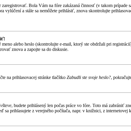
ôr zaregistrovať. Bola Vám na fóre zakázaná činnosť (v takom prípade sa
 fóra vylúčení a stále sa nemôžete prihlásiť, znova skontrolujte prihlaso
iť!
o alebo heslo (skontrolujte e-mail, ktorý ste obdržali pri registrácií).
trovať znova a zapojte sa do diskusie.
te na prihlasovacej stránke tlačítko
Zabudli ste svoje heslo?
, pokračuj
ávšteve
, budete prihlásený len počas práce vo fóre. Toto má zabrániť zn
 sa prihlasujete z verejného počítača, napr. v knižnici, z internetovej k