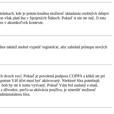
stránkach, kde je potencionálna možnosť ukladania osobných údajov
však platí iba v Spojených Štátoch. Pokiaľ si nie ste istý, či toto
ru v akomkoľvek kontexte.
átor taktiež mohol vypnúť registrácie, aby zabránil prístupu nových
ch dvoch vecí. Pokiaľ je povolená podpora COPPA a klikli ste pri
d, potom Váš účet musí byť aktivovaný. Niektoré fóra potrebujú
i, boli by ste k tomu vyzvaný. Pokiaľ Vám bol zaslaný e-mail,
ým z dôvodov, prečo sa aktivácia používa, je zmenšiť možnosť
administrátora fóra.