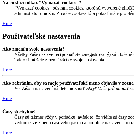
Na čo slúži odkaz "Vymazať cookies"?
“Vymazať cookies” odstráni cookies, ktoré sú vytvorené phpBB a
administrátor umožní. Zmažte cookies fóra pokiaľ máte problé
Hore
Používateľské nastavenia
Ako zmením svoje nastavenia?
Všetky Vaše nastavenia (pokiaľ ste zaregistrovaný) sú uložené v
Takto si môžete zmeniť všetky svoje nastavenia.
Hore
Ako zabránim, aby sa moje používateľské meno objavilo v zozn
Vo Vašom nastavení nájdete možnosť
Skryť Vašu prítomnosť vo
Hore
Časy sú chybné!
Časy sú takmer vždy v poriadku, avšak to, čo vidíte sú časy z
vedomie, že zmenu časového pásma a podobné nastavenia môžu me
Hore