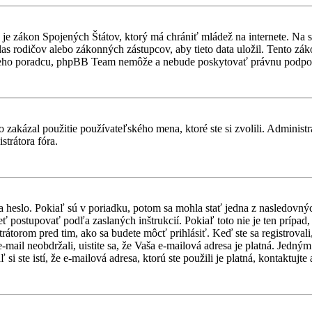
je zákon Spojených Štátov, ktorý má chrániť mládež na internete. Na 
 rodičov alebo zákonných zástupcov, aby tieto data uložil. Tento zákon 
vneho poradcu, phpBB Team nemôže a nebude poskytovať právnu podpo
 zakázal použitie používateľského mena, ktoré ste si zvolili. Administr
strátora fóra.
a heslo. Pokiaľ sú v poriadku, potom sa mohla stať jedna z nasledovný
ieť postupovať podľa zaslaných inštrukcií. Pokiaľ toto nie je ten prípa
trátorom pred tim, ako sa budete môcť prihlásiť. Keď ste sa registroval
-mail neobdržali, uistite sa, že Vaša e-mailová adresa je platná. Jedn
i ste istí, že e-mailová adresa, ktorú ste použili je platná, kontaktujte 