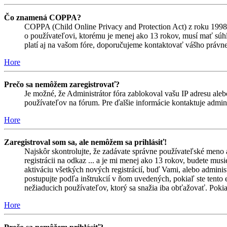
Čo znamená COPPA?
COPPA (Child Online Privacy and Protection Act) z roku 1998 
o používateľovi, ktorému je menej ako 13 rokov, musí mať súhlas
platí aj na vašom fóre, doporučujeme kontaktovať vášho prá
Hore
Prečo sa nemôžem zaregistrovať?
Je možné, že Administrátor fóra zablokoval vašu IP adresu alebo
používateľov na fórum. Pre ďalšie informácie kontaktuje admini
Hore
Zaregistroval som sa, ale nemôžem sa prihlásiť!
Najskôr skontrolujte, že zadávate správne používateľské meno 
registrácii na odkaz ... a je mi menej ako 13 rokov, budete mus
aktiváciu všetkých nových registrácií, buď Vami, alebo adminis
postupujte podľa inštrukcií v ňom uvedených, pokiaľ ste tento e
nežiaducich používateľov, ktorý sa snažia iba obťažovať. Pokiaľ s
Hore