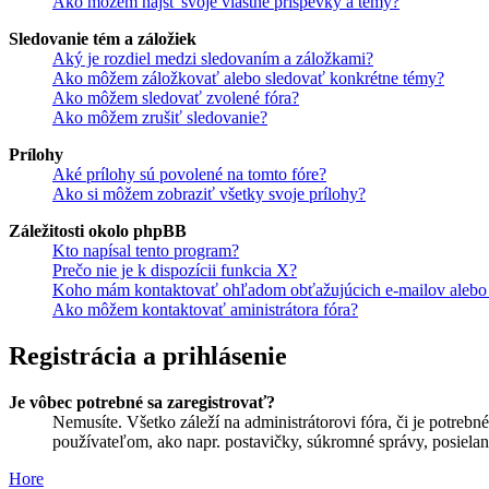
Ako môžem nájsť svoje vlastné príspevky a témy?
Sledovanie tém a záložiek
Aký je rozdiel medzi sledovaním a záložkami?
Ako môžem záložkovať alebo sledovať konkrétne témy?
Ako môžem sledovať zvolené fóra?
Ako môžem zrušiť sledovanie?
Prílohy
Aké prílohy sú povolené na tomto fóre?
Ako si môžem zobraziť všetky svoje prílohy?
Záležitosti okolo phpBB
Kto napísal tento program?
Prečo nie je k dispozícii funkcia X?
Koho mám kontaktovať ohľadom obťažujúcich e-mailov alebo p
Ako môžem kontaktovať aministrátora fóra?
Registrácia a prihlásenie
Je vôbec potrebné sa zaregistrovať?
Nemusíte. Všetko záleží na administrátorovi fóra, či je potr
používateľom, ako napr. postavičky, súkromné správy, posielani
Hore