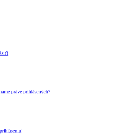
ásiť!
name práve prihlásených?
rihláseniu!