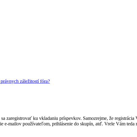
rávnych záležitostí fóra?
ebné sa zaregistrovať ku vkladaniu príspevkov. Samozrejme, že regist
e e-mailov používateľom, prihlásenie do skupín, atď. Vrele Vám teda r