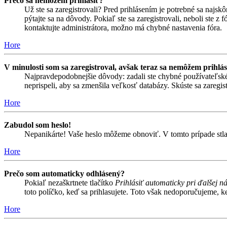
Prečo sa nemôžem prihlásiť?
Už ste sa zaregistrovali? Pred prihlásením je potrebné sa najsk
pýtajte sa na dôvody. Pokiaľ ste sa zaregistrovali, neboli ste z
kontaktujte administrátora, možno má chybné nastavenia fóra.
Hore
V minulosti som sa zaregistroval, avšak teraz sa nemôžem prihlás
Najpravdepodobnejšie dôvody: zadali ste chybné používateľské men
neprispeli, aby sa zmenšila veľkosť databázy. Skúste sa zaregis
Hore
Zabudol som heslo!
Nepanikárte! Vaše heslo môžeme obnoviť. V tomto prípade stlač
Hore
Prečo som automaticky odhlásený?
Pokiaľ nezaškrtnete tlačítko
Prihlásiť automaticky pri ďalšej n
toto políčko, keď sa prihlasujete. Toto však nedoporučujeme, keď
Hore