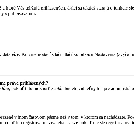
 ktoré Vás udržujú prihlásených, ďalej sa taktiež starajú o funkcie s
my s prihlasovaním.
 databáze. Ku zmene stačí stlačiť tlačítko odkazu Nastavenia (zvyčajne 
ame práve prihlásených?
 fóre
, pokiaľ túto možnosť
zvolíte
budete viditeľný len pre administrát
obrazené v inom časovom pásme než v tom, v ktorom sa nachádzate. Poki
niť len registrovaní užívatelia. Takže pokiaľ nie ste registrovaný, to