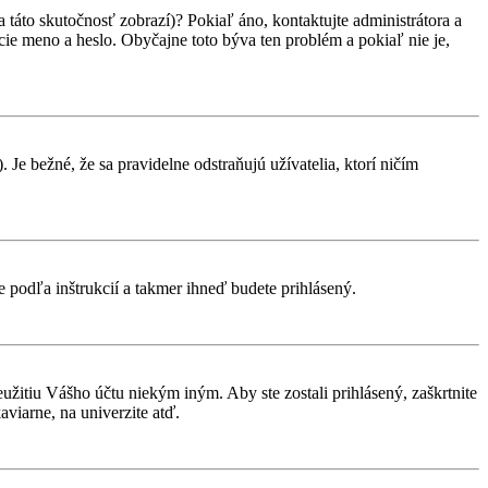
 táto skutočnosť zobrazí)? Pokiaľ áno, kontaktujte administrátora a
vacie meno a heslo. Obyčajne toto býva ten problém a pokiaľ nie je,
 Je bežné, že sa pravidelne odstraňujú užívatelia, ktorí ničím
te podľa inštrukcií a takmer ihneď budete prihlásený.
eužitiu Vášho účtu niekým iným. Aby ste zostali prihlásený, zaškrtnite
aviarne, na univerzite atď.