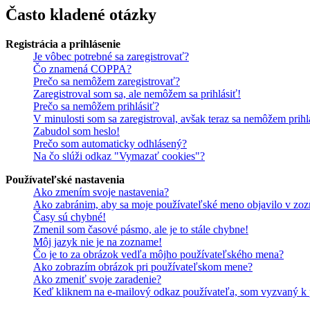
Často kladené otázky
Registrácia a prihlásenie
Je vôbec potrebné sa zaregistrovať?
Čo znamená COPPA?
Prečo sa nemôžem zaregistrovať?
Zaregistroval som sa, ale nemôžem sa prihlásiť!
Prečo sa nemôžem prihlásiť?
V minulosti som sa zaregistroval, avšak teraz sa nemôžem prihl
Zabudol som heslo!
Prečo som automaticky odhlásený?
Na čo slúži odkaz "Vymazať cookies"?
Používateľské nastavenia
Ako zmením svoje nastavenia?
Ako zabránim, aby sa moje používateľské meno objavilo v zoz
Časy sú chybné!
Zmenil som časové pásmo, ale je to stále chybne!
Môj jazyk nie je na zozname!
Čo je to za obrázok vedľa môjho používateľského mena?
Ako zobrazím obrázok pri používateľskom mene?
Ako zmeniť svoje zaradenie?
Keď kliknem na e-mailový odkaz používateľa, som vyzvaný k p