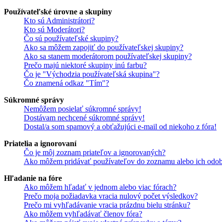
Používateľské úrovne a skupiny
Kto sú Administrátori?
Kto sú Moderátori?
Čo sú používateľské skupiny?
Ako sa môžem zapojiť do používateľskej skupiny?
Ako sa stanem moderátorom používateľskej skupiny?
Prečo majú niektoré skupiny inú farbu?
Čo je "Východzia používateľská skupina"?
Čo znamená odkaz "Tím"?
Súkromné správy
Nemôžem posielať súkromné správy!
Dostávam nechcené súkromné správy!
Dostal/a som spamový a obťažujúci e-mail od niekoho z fóra!
Priatelia a ignorovaní
Čo je môj zoznam priateľov a ignorovaných?
Ako môžem pridávať používateľov do zoznamu alebo ich odob
Hľadanie na fóre
Ako môžem hľadať v jednom alebo viac fórach?
Prečo moja požiadavka vracia nulový počet výsledkov?
Prečo mi vyhľadávanie vracia prázdnu bielu stránku?
Ako môžem vyhľadávať členov fóra?